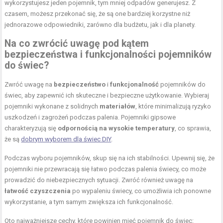
wykorzystujesz jeden pojemnik, tym mniej odpadów generujesz. Z
czasem, możesz przekonać się, że są one bardziej korzystne niż
jednorazowe odpowiedniki, zarówno dla budżetu, jak i dla planety.
Na co zwrócić uwagę pod kątem
bezpieczeństwa i funkcjonalności pojemników
do świec?
Zwróć uwagę na
bezpieczeństwo
i
funkcjonalność
pojemników do
świec, aby zapewnić ich skuteczne i bezpieczne użytkowanie. Wybieraj
pojemniki wykonane z solidnych
materiałów
, które minimalizują ryzyko
uszkodzeń i zagrożeń podczas palenia. Pojemniki gipsowe
charakteryzują się
odpornością na wysokie temperatury
, co sprawia,
że są
dobrym wyborem dla świec DIY
.
Podczas wyboru pojemników, skup się na ich stabilności. Upewnij się, że
pojemniki nie przewracają się łatwo podczas palenia świecy, co może
prowadzić do niebezpiecznych sytuacji. Zwróć również uwagę na
łatwość czyszczenia
po wypaleniu świecy, co umożliwia ich ponowne
wykorzystanie, a tym samym zwiększa ich funkcjonalność.
Oto najważniejsze cechy, które powinien mieć pojemnik do świec: