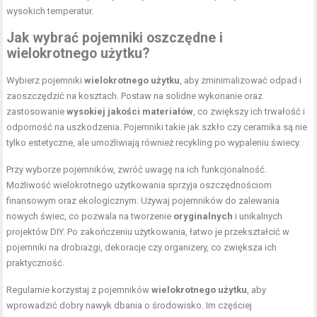
wysokich temperatur.
Jak wybrać pojemniki oszczędne i
wielokrotnego użytku?
Wybierz pojemniki
wielokrotnego użytku
, aby zminimalizować odpad i
zaoszczędzić na kosztach. Postaw na solidne wykonanie oraz
zastosowanie
wysokiej jakości materiałów
, co zwiększy ich trwałość i
odporność na uszkodzenia. Pojemniki takie jak szkło czy ceramika są nie
tylko estetyczne, ale umożliwiają również recykling po wypaleniu świecy.
Przy wyborze pojemników, zwróć uwagę na ich funkcjonalność.
Możliwość wielokrotnego użytkowania sprzyja oszczędnościom
finansowym oraz ekologicznym. Używaj pojemników do zalewania
nowych świec, co pozwala na tworzenie
oryginalnych
i unikalnych
projektów DIY. Po zakończeniu użytkowania, łatwo je przekształcić w
pojemniki na drobiazgi, dekoracje czy organizery, co zwiększa ich
praktyczność.
Regularnie korzystaj z pojemników
wielokrotnego użytku
, aby
wprowadzić dobry nawyk dbania o środowisko. Im częściej