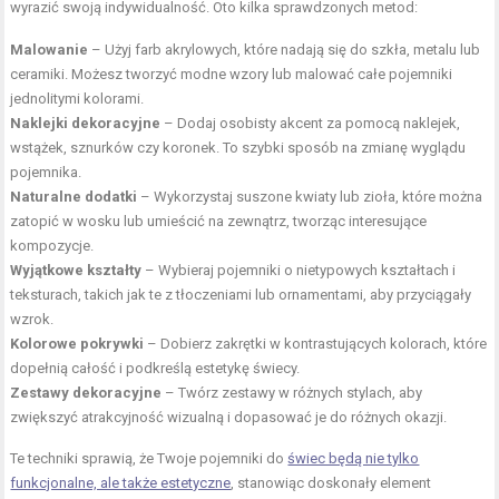
wyrazić swoją indywidualność. Oto kilka sprawdzonych metod:
Malowanie
– Użyj farb akrylowych, które nadają się do szkła, metalu lub
ceramiki. Możesz tworzyć modne wzory lub malować całe pojemniki
jednolitymi kolorami.
Naklejki dekoracyjne
– Dodaj osobisty akcent za pomocą naklejek,
wstążek, sznurków czy koronek. To szybki sposób na zmianę wyglądu
pojemnika.
Naturalne dodatki
– Wykorzystaj suszone kwiaty lub zioła, które można
zatopić w wosku lub umieścić na zewnątrz, tworząc interesujące
kompozycje.
Wyjątkowe kształty
– Wybieraj pojemniki o nietypowych kształtach i
teksturach, takich jak te z tłoczeniami lub ornamentami, aby przyciągały
wzrok.
Kolorowe pokrywki
– Dobierz zakrętki w kontrastujących kolorach, które
dopełnią całość i podkreślą estetykę świecy.
Zestawy dekoracyjne
– Twórz zestawy w różnych stylach, aby
zwiększyć atrakcyjność wizualną i dopasować je do różnych okazji.
Te techniki sprawią, że Twoje pojemniki do
świec będą nie tylko
funkcjonalne, ale także estetyczne
, stanowiąc doskonały element