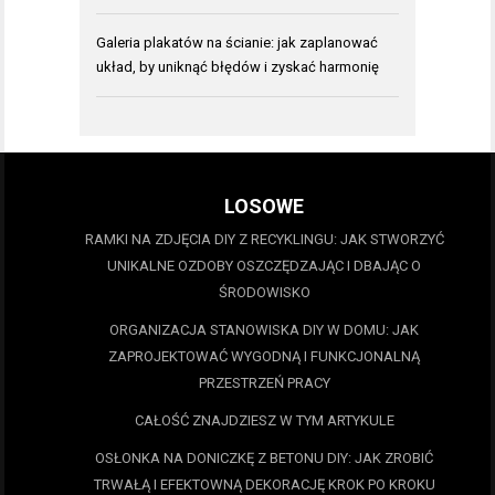
Galeria plakatów na ścianie: jak zaplanować
układ, by uniknąć błędów i zyskać harmonię
LOSOWE
RAMKI NA ZDJĘCIA DIY Z RECYKLINGU: JAK STWORZYĆ
UNIKALNE OZDOBY OSZCZĘDZAJĄC I DBAJĄC O
ŚRODOWISKO
ORGANIZACJA STANOWISKA DIY W DOMU: JAK
ZAPROJEKTOWAĆ WYGODNĄ I FUNKCJONALNĄ
PRZESTRZEŃ PRACY
CAŁOŚĆ ZNAJDZIESZ W TYM ARTYKULE
OSŁONKA NA DONICZKĘ Z BETONU DIY: JAK ZROBIĆ
TRWAŁĄ I EFEKTOWNĄ DEKORACJĘ KROK PO KROKU