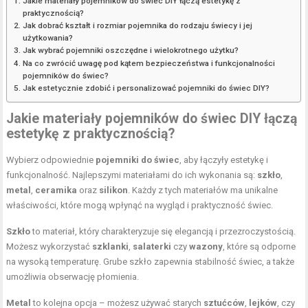
Jakie materiały pojemników do świec DIY łączą estetykę z
praktycznością?
Jak dobrać kształt i rozmiar pojemnika do rodzaju świecy i jej
użytkowania?
Jak wybrać pojemniki oszczędne i wielokrotnego użytku?
Na co zwrócić uwagę pod kątem bezpieczeństwa i funkcjonalności
pojemników do świec?
Jak estetycznie zdobić i personalizować pojemniki do świec DIY?
Jakie materiały pojemników do świec DIY łączą
estetykę z praktycznością?
Wybierz odpowiednie
pojemniki do świec
, aby łączyły estetykę i
funkcjonalność. Najlepszymi materiałami do ich wykonania są:
szkło
,
metal
,
ceramika
oraz
silikon
. Każdy z tych materiałów ma unikalne
właściwości, które mogą wpłynąć na wygląd i praktyczność świec.
Szkło
to materiał, który charakteryzuje się elegancją i przezroczystością.
Możesz wykorzystać
szklanki
,
salaterki
czy
wazony
, które są odporne
na wysoką temperaturę. Grube szkło zapewnia stabilność świec, a także
umożliwia obserwację płomienia.
Metal
to kolejna opcja – możesz używać starych
sztućców
,
lejków
, czy