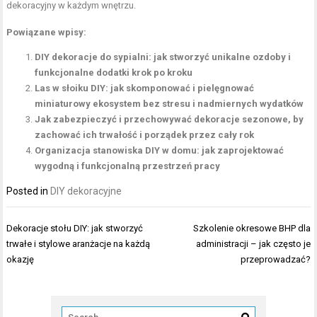
dekoracyjny w każdym wnętrzu.
Powiązane wpisy:
DIY dekoracje do sypialni: jak stworzyć unikalne ozdoby i
funkcjonalne dodatki krok po kroku
Las w słoiku DIY: jak skomponować i pielęgnować
miniaturowy ekosystem bez stresu i nadmiernych wydatków
Jak zabezpieczyć i przechowywać dekoracje sezonowe, by
zachować ich trwałość i porządek przez cały rok
Organizacja stanowiska DIY w domu: jak zaprojektować
wygodną i funkcjonalną przestrzeń pracy
Posted in
DIY dekoracyjne
Nawigacja
Dekoracje stołu DIY: jak stworzyć
Szkolenie okresowe BHP dla
wpisu
trwałe i stylowe aranżacje na każdą
administracji – jak często je
okazję
przeprowadzać?