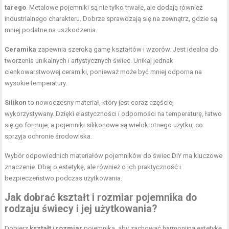
tarego
. Metalowe pojemniki są nie tylko trwałe, ale dodają również
industrialnego charakteru. Dobrze sprawdzają się na zewnątrz, gdzie są
mniej podatne na uszkodzenia.
Ceramika
zapewnia szeroką gamę kształtów i wzorów. Jest idealna do
tworzenia unikalnych i artystycznych świec. Unikaj jednak
cienkowarstwowej ceramiki, ponieważ może być mniej odporna na
wysokie temperatury.
Silikon
to nowoczesny materiał, który jest coraz częściej
wykorzystywany. Dzięki elastyczności i odporności na temperaturę, łatwo
się go formuje, a pojemniki silikonowe są wielokrotnego użytku, co
sprzyja ochronie środowiska.
Wybór odpowiednich materiałów pojemników do świec DIY ma kluczowe
znaczenie. Dbaj o estetykę, ale również o ich praktyczność i
bezpieczeństwo podczas użytkowania.
Jak dobrać kształt i rozmiar pojemnika do
rodzaju świecy i jej użytkowania?
Dobierz
kształt
i
rozmiar
pojemnika, aby zachować harmonijną estetykę