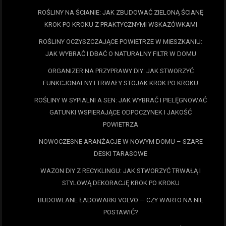
ROŚLINY NA ŚCIANIE: JAK ZBUDOWAĆ ZIELONĄ ŚCIANĘ
KROK PO KROKU Z PRAKTYCZNYMI WSKAZÓWKAMI
ROŚLINY OCZYSZCZAJĄCE POWIETRZE W MIESZKANIU:
JAK WYBRAĆ I DBAĆ O NATURALNY FILTR W DOMU
ORGANIZER NA PRZYPRAWY DIY: JAK STWORZYĆ
FUNKCJONALNY I TRWAŁY STOJAK KROK PO KROKU
ROŚLINY W SYPIALNI A SEN: JAK WYBRAĆ I PIELĘGNOWAĆ
GATUNKI WSPIERAJĄCE ODPOCZYNEK I JAKOŚĆ
POWIETRZA
NOWOCZESNE ARANŻACJE W NOWYM DOMU – SZARE
DESKI TARASOWE
WAZON DIY Z RECYKLINGU: JAK STWORZYĆ TRWAŁĄ I
STYLOWĄ DEKORACJĘ KROK PO KROKU
BUDOWLANE ŁADOWARKI VOLVO — CZY WARTO NA NIE
POSTAWIĆ?