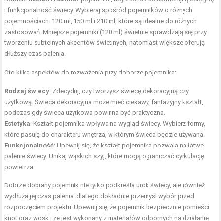
i funkcjonalność świecy. Wybieraj spośród pojemników o różnych
pojemnościach: 120 ml, 150 ml i 210 ml, które są idealne do różnych
zastosowań. Mniejsze pojemniki (120 ml) świetnie sprawdzają się przy
tworzeniu subtelnych akcentów świetlnych, natomiast większe oferują
dłuższy czas palenia.
Oto kilka aspektów do rozważenia przy doborze pojemnika:
Rodzaj świecy
: Zdecyduj, czy tworzysz świecę dekoracyjną czy
użytkową. Świeca dekoracyjna może mieć ciekawy, fantazyjny kształt,
podczas gdy świeca użytkowa powinna być praktyczna.
Estetyka
: Kształt pojemnika wpływa na wygląd świecy. Wybierz formy,
które pasują do charakteru wnętrza, w którym świeca będzie używana.
Funkcjonalność
: Upewnij się, że kształt pojemnika pozwala na łatwe
palenie świecy. Unikaj wąskich szyj, które mogą ograniczać cyrkulację
powietrza.
Dobrze dobrany pojemnik nie tylko podkreśla urok świecy, ale również
wydłuża jej czas palenia, dlatego dokładnie przemyśl wybór przed
rozpoczęciem projektu. Upewnij się, że pojemnik bezpiecznie pomieści
knot oraz wosk i że jest wykonany z materiałów odpornych na działanie