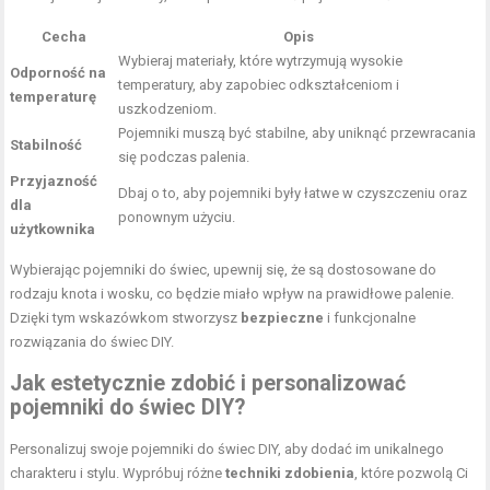
Cecha
Opis
Wybieraj materiały, które wytrzymują wysokie
Odporność na
temperatury, aby zapobiec odkształceniom i
temperaturę
uszkodzeniom.
Pojemniki muszą być stabilne, aby
uniknąć przewracania
Stabilność
się podczas palenia
.
Przyjazność
Dbaj o to, aby pojemniki były łatwe w czyszczeniu oraz
dla
ponownym użyciu.
użytkownika
Wybierając pojemniki do świec, upewnij się, że są dostosowane do
rodzaju knota i wosku, co będzie miało wpływ na prawidłowe palenie.
Dzięki tym wskazówkom stworzysz
bezpieczne
i funkcjonalne
rozwiązania do świec DIY.
Jak estetycznie zdobić i personalizować
pojemniki do świec DIY?
Personalizuj swoje pojemniki do świec DIY, aby dodać im unikalnego
charakteru i stylu. Wypróbuj różne
techniki zdobienia
, które pozwolą Ci