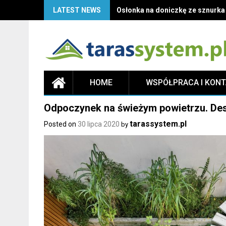
LATEST NEWS
Osłonka na doniczkę ze sznurka D
HOME
WSPÓŁPRACA I KON
Odpoczynek na świeżym powietrzu. De
tarassystem.pl
Posted on
30 lipca 2020
by