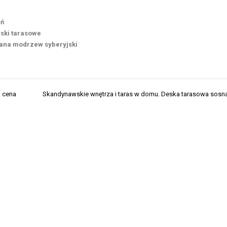
eń
ski tarasowe
wana modrzew syberyjski
– cena
Skandynawskie wnętrza i taras w domu. Deska tarasowa sosna