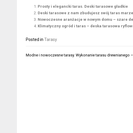
Prosty i elegancki taras. Deski tarasowe gładkie
Deski tarasowe z nam zbudujesz swój taras marz
Nowoczesne aranżacje w nowym domu – szare de
Klimatyczny ogród i taras – deska tarasowa ryflo
Posted in
Tarasy
Nawigacja
Modne i nowoczesne tarasy. Wykonanie tarasu drewnianego 
wpisu