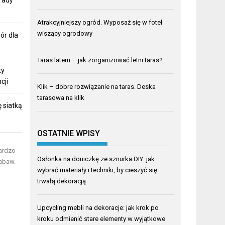
Atrakcyjniejszy ogród. Wyposaż się w fotel
wiszący ogrodowy
ór dla
Taras latem – jak zorganizować letni taras?
ty
cji
Klik – dobre rozwiązanie na taras. Deska
tarasowa na klik
 siatką
OSTATNIE WPISY
ardzo
Osłonka na doniczkę ze sznurka DIY: jak
zabaw.
wybrać materiały i techniki, by cieszyć się
trwałą dekoracją
Upcycling mebli na dekoracje: jak krok po
kroku odmienić stare elementy w wyjątkowe