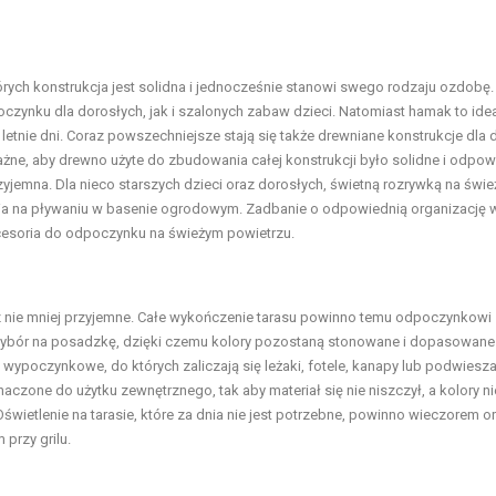
órych konstrukcja jest solidna i jednocześnie stanowi swego rodzaju ozdobę.
zynku dla dorosłych, jak i szalonych zabaw dzieci. Natomiast hamak to ide
letnie dni. Coraz powszechniejsze stają się także drewniane konstrukcje dla d
 Ważne, aby drewno użyte do zbudowania całej konstrukcji było solidne i odpo
jemna. Dla nieco starszych dzieci oraz dorosłych, świetną rozrywką na świ
dnia na pływaniu w basenie ogrodowym. Zadbanie o odpowiednią organizację 
kcesoria do odpoczynku na świeżym powietrzu.
cz nie mniej przyjemne. Całe wykończenie tarasu powinno temu odpoczynkowi
wybór na posadzkę, dzięki czemu kolory pozostaną stonowane i dopasowane
 wypoczynkowe, do których zaliczają się leżaki, fotele, kanapy lub podwiesz
czone do użytku zewnętrznego, tak aby materiał się nie niszczył, a kolory nie
świetlenie na tarasie, które za dnia nie jest potrzebne, powinno wieczorem o
przy grilu.