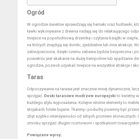
Ogród
W ogrodzie świetnie sprawdzają się hamaki oraz huśtawki, kt
ławki wykonywane z drewna nadają się do relaksującego odpoc
miejsce na popołudniową drzemkę i czytanie książki w ciepłe, 
na których znajdują się domki, zjeżdżalnie lub inne atrakcje.
zabezpieczone, dzięki czemu zabawa będzie bezpieczna i przy
powietrzu jest skakanie na dużej trampolinie lub spędzanie 
ogrodzie, pozwoli uzyskać miejsce na wszystkie atrakcje i a
Taras
Odpoczywanie na tarasie jest znacznie mniej dynamiczne, le
sprzyjać.
Deski tarasowe modrzew europejski
to świetny 
każdego stylu wyposażenia. Kolejne istotne elementy to meble
stojakach fotele bujane. Tkaniny i poduchy powinny być przezna
zbyt szybko intensywności od silnych promieni słonecznych. O
zmroku sprzyjać długim rozmowom i spotkaniom towarzyskim 
Powiązane wpisy: