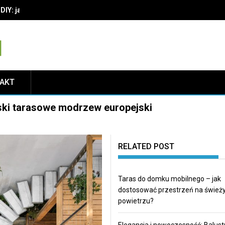
IY: jak wybrać materiały i techniki, by cieszyć się trwałą dekoracją
TAKT
ski tarasowe modrzew europejski
RELATED POST
Taras do domku mobilnego – jak
dostosować przestrzeń na świe
powietrzu?
Elegancja i nowoczesność: Balust