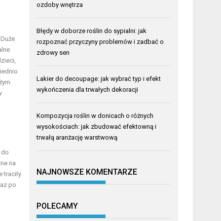
ozdoby wnętrza
Błędy w doborze roślin do sypialni: jak
 Duże
rozpoznać przyczyny problemów i zadbać o
alne
zdrowy sen
zieci,
wiednio
Lakier do decoupage: jak wybrać typ i efekt
eżym
wykończenia dla trwałych dekoracji
w
Kompozycja roślin w donicach o różnych
wysokościach: jak zbudować efektowną i
trwałą aranżację warstwową
 do
ane na
NAJNOWSZE KOMENTARZE
 traciły
raz po
POLECAMY