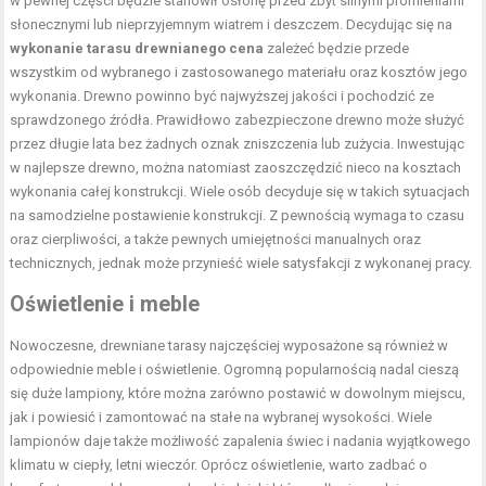
w pewnej części będzie stanowił osłonę przed zbyt silnymi promieniami
słonecznymi lub nieprzyjemnym wiatrem i deszczem. Decydując się na
wykonanie tarasu drewnianego cena
zależeć będzie przede
wszystkim od wybranego i zastosowanego materiału oraz kosztów jego
wykonania. Drewno powinno być najwyższej jakości i pochodzić ze
sprawdzonego źródła. Prawidłowo zabezpieczone drewno może służyć
przez długie lata bez żadnych oznak zniszczenia lub zużycia. Inwestując
w najlepsze drewno, można natomiast zaoszczędzić nieco na kosztach
wykonania całej konstrukcji. Wiele osób decyduje się w takich sytuacjach
na samodzielne postawienie konstrukcji. Z pewnością wymaga to czasu
oraz cierpliwości, a także pewnych umiejętności manualnych oraz
technicznych, jednak może przynieść wiele satysfakcji z wykonanej pracy.
Oświetlenie i meble
Nowoczesne, drewniane tarasy najczęściej wyposażone są również w
odpowiednie meble i oświetlenie. Ogromną popularnością nadal cieszą
się duże lampiony, które można zarówno postawić w dowolnym miejscu,
jak i powiesić i zamontować na stałe na wybranej wysokości. Wiele
lampionów daje także możliwość zapalenia świec i nadania wyjątkowego
klimatu w ciepły, letni wieczór. Oprócz oświetlenie, warto zadbać o