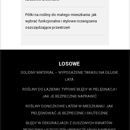
Półki na rośliny do małego mieszkania: jak
wybrać funkcjonalne i stylowe rozwiązania
oszczędzające przestrzeń
LOSOWE
SOLIDNY MATERIAŁ – WYPOSAŻENIE TARASU NA DŁUGIE
LATA
ROŚLINY DO ŁAZIENKI: TYPOWE BŁĘDY W PIELĘGNACJI I
JAK JE BEZPIECZNIE NAPRAWIĆ
ROŚLINY DONICZKOWE LATEM W MIESZKANIU: JAK
PIELĘGNOWAĆ JE BEZPIECZNIE I SKUTECZNIE
BŁĘDY W DEKORACJACH Z SUSZONYCH KWIATÓW:
PRZYCZYNY USZKODZEŃ I PIERWSZE KROKI NAPRAWY