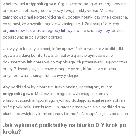
właściwości
antypoślizgowe
. Organizery pomogą w uporządkowaniu
przestrzeni roboczej, co zwiększy Twoją efektywność. Możesz
zamontować małe przegródki na długopisy, notatki czy inne akcesoria,
co sprawi, że wszystko będzie w zasięgu ręki. Zastosuj różne typy
organizerów, takie jak przegrody lub wysuwane szuflady, aby
idealnie
dopasować je do swoich potrzeb.
Uchwyty to kolejny element, który sprawi, że korzystanie z podkładki
będzie bardziej komfortowe. Umożliwiają one przymocowanie
dokumentów lub notesów, co zapobiega ich przesuwaniu się podczas
pracy. Zdecyduj się na uchwyty magnetyczne, które łatwo można
przymocować i usunąć, lub uchwyty klejące.
Aby podkładka była bardziej funkcjonalna, upewnij się, że jest
antypoślizgowa
. Możesz to osiągnąć, wybierając materiały o
właściwościach antypoślizgowych lub dodając specjalne nakładki na
spód podkładki. Dzięki temu unikniesz przesuwania się podkładki na
biurku, co zwiększy komfort pracy i pomoże Ci skupić się na zadaniach.
Jak wykonać podkładkę na biurko DIY krok po
kroku?