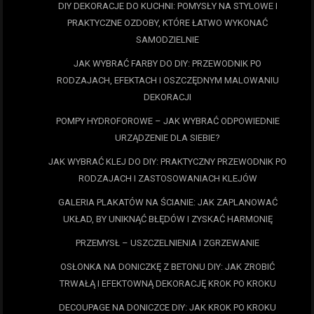
DIY DEKORACJE DO KUCHNI: POMYSŁY NA STYLOWE I
PRAKTYCZNE OZDOBY, KTÓRE ŁATWO WYKONAĆ
SAMODZIELNIE
JAK WYBRAĆ FARBY DO DIY: PRZEWODNIK PO
RODZAJACH, EFEKTACH I OSZCZĘDNYM MALOWANIU
DEKORACJI
POMPY HYDROFOROWE – JAK WYBRAĆ ODPOWIEDNIE
URZĄDZENIE DLA SIEBIE?
JAK WYBRAĆ KLEJ DO DIY: PRAKTYCZNY PRZEWODNIK PO
RODZAJACH I ZASTOSOWANIACH KLEJÓW
GALERIA PLAKATÓW NA ŚCIANIE: JAK ZAPLANOWAĆ
UKŁAD, BY UNIKNĄĆ BŁĘDÓW I ZYSKAĆ HARMONIĘ
PRZEMYSŁ – USZCZELNIENIA I ZGRZEWANIE
OSŁONKA NA DONICZKĘ Z BETONU DIY: JAK ZROBIĆ
TRWAŁĄ I EFEKTOWNĄ DEKORACJĘ KROK PO KROKU
DECOUPAGE NA DONICZCE DIY: JAK KROK PO KROKU