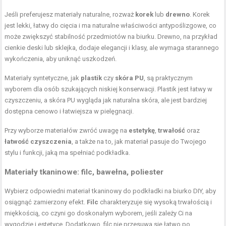
Jeśli preferujesz materiały naturalne, rozważ
korek
lub
drewno
. Korek
jest lekki, łatwy do cięcia i ma naturalne właściwości antypoślizgowe, co
może zwiększyć stabilność przedmiotów na biurku. Drewno, na przykład
cienkie deski lub sklejka, dodaje elegancji i klasy, ale wymaga starannego
wykończenia, aby uniknąć uszkodzeń.
Materiały syntetyczne, jak
plastik
czy
skóra PU
, są praktycznym
wyborem dla osób szukających niskiej konserwacji. Plastik jest łatwy w
czyszczeniu, a skóra PU wygląda jak naturalna skóra, ale jest bardziej
dostępna cenowo i łatwiejsza w pielęgnacji.
Przy wyborze materiałów zwróć uwagę na
estetykę
,
trwałość
oraz
łatwość czyszczenia
, a także na to, jak materiał pasuje do Twojego
stylu i funkcji, jaką ma spełniać podkładka.
Materiały tkaninowe: filc, bawełna, poliester
Wybierz odpowiedni materiał tkaninowy do podkładki na biurko DIY, aby
osiągnąć zamierzony efekt.
Filc
charakteryzuje się wysoką trwałością i
miękkością, co czyni go doskonałym wyborem, jeśli zależy Ci na
wygodzie i estetyce. Dodatkowo, filc nie przesuwa się łatwo po