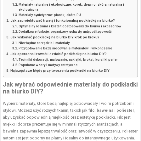
Materiały naturalne i ekologiczne: korek, drewno, skóra naturalna i
ekologiczna
Materiały syntetyczne: plastik, skóra PU
Jak zaprojektować trwałą i funkcjonalną podkładkę na biurko?
Optymalny rozmiar i kształt dostosowany do biurka i akcesoriów
Dodatkowe funkcje: organizery, uchwyty, antypoślizgowość
Jak wykonać podkładkę na biurko DIY krok po kroku?
Niezbędne narzędzia i materiały
Przygotowanie bazy, mocowanie materiałów i wykończenie
Jak spersonalizować i ozdobić podkładkę na biurko DIY?
Techniki dekoracji: malowanie, naklejki, brokat, koraliki perler
Popularne wzory i motywy estetyczne
Najczęstsze błędy przy tworzeniu podkładki na biurko DIY
Jak wybrać odpowiednie materiały do podkładki
na biurko DIY?
Wybierz materiały, które będą najlepiej odpowiadały Twoim potrzebom i
stylowi. Możesz użyć różnych tkanin, takich jak
filc
,
bawełna
i
poliester
,
aby uzyskać odpowiednią miękkość oraz estetykę podkładki. Filc jest
miękki i dobrze prezentuje się w minimalistycznych aranżacjach, a
bawełna zapewnia lepszą trwałość oraz łatwość w czyszczeniu. Poliester
natomiast jest odporny na plamy i idealny do intensywnego użytkowania.