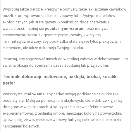
Wypróbuj także bardziej kreatywne pomysły, takie jak łączenie kawałków
puzzli, które wprowadzą element zabawy, lub użyctype materiałów
ekologicznych, jak stare gazety i komiksy, co doda charakteru i
wyrazistości. Inspiruj się
popularnymi wzorami
oraz motywami
estetycznymi, takimi jak geometryczne kształty, kwiaty czy
minimalistyczne wzory, aby podkładka stała się nie tylko praktycznym
elementem, ale także dekoracją Twojego biurka.
Pamiętaj, aby angażować innych do wspólnej zabawy w dekorowanie — to
świetna okazja do spędzenia czasu z rodziną lub przyjaciółmi.
Techniki dekoracji: malowanie, naklejki, brokat, koraliki
perler
Wykorzystaj
malowanie
, aby nadać swojej podkładce na biurko DIY
osobisty styl. Maluj za pomocą farb akrylowych, które dobrze kryją i są
dostępne w wielu kolorach. Aby uzyskać ciekawe efekty, możesz
eksperymentować z techniką ombre, mieszając kolory na powierzchni.
Upewnij się, że wcześniejsze warstwy farby są całkowicie suche przed
nałożeniem kolejnych.