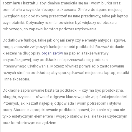
rozmiaru
i
kształtu
, aby idealnie zmieściła się na Twoim biurku oraz
pomieściła wszystkie niezbędne akcesoria. Zmierz dostępne miejsce,
uwzględniając dodatkową przestrzeń na inne przedmioty, takie jak laptop
czy notatniki. Optymalny rozmiar powinien być większy od obszaru
roboczego, co zapewni komfort podczas użytkowania.
Dodatkowe funkcje, takie jak
organizery
czy elementy antypoślizgowe,
mogą znacznie zwiększyć funkcjonalność podkładki. Rozważ dodanie
kieszeni na długopisy,
organizerów
na papier, a także warstwy
antypoślizgowej, aby podkładka nie przesuwała się podczas
intensywnego użytkowania. Możesz również pomyśleć o zastosowaniu
różnych stref na podkładce, aby uporządkować miejsce na laptop, notatki
i inne akcesoria.
Dokładne zaplanowanie kształtu podkładki – czy ma być prostokątna,
okrągła, czy inna – również odgrywa kluczową rolę w jej funkcjonalności.
Przemyśl, jaki kształt najlepiej odpowiada Twoim potrzebom i stylowi
pracy. Staranne zaprojektowanie podkładki sprawi, że stanie się ona nie
tylko estetycznym elementem Twojego stanowiska, ale także użytecznym
oraz komfortowym narzędziem.