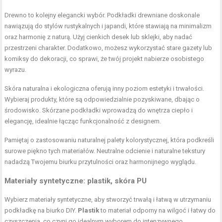
Drewno to kolejny elegancki wybór. Podkładki drewniane doskonale
nawiązują do stylów rustykalnych i japandi, które stawiają na minimalizm
oraz harmonię z naturą. Użyj cienkich desek lub sklejki, aby nadać
przestrzeni charakter. Dodatkowo, możesz wykorzystać stare gazety lub
komiksy do dekoracji, co sprawi, że twój projekt nabierze osobistego
wyrazu.
Skóra naturalna i ekologiczna oferują inny poziom estetyki i trwałości.
Wybieraj produkty, które są odpowiedzialnie pozyskiwane, dbając o
środowisko. Skórzane podkładki wprowadzą do wnętrza ciepło i
elegancję, idealnie łącząc funkcjonalność z designem.
Pamiętaj o zastosowaniu naturalnej palety kolorystycznej, która podkreśli
surowe piękno tych materiałów. Neutralne odcienie i naturalne tekstury
nadadzą Twojemu biurku przytulności oraz harmonijnego wyglądu.
Materiały syntetyczne: plastik, skóra PU
Wybierz materiały syntetyczne, aby stworzyć trwałą i łatwą w utrzymaniu
podkładkę na biurko DIY.
Plastik
to materiał odporny na wilgoć i łatwy do
czyszczenia, co czyni go idealnym wyborem do intenzywnego