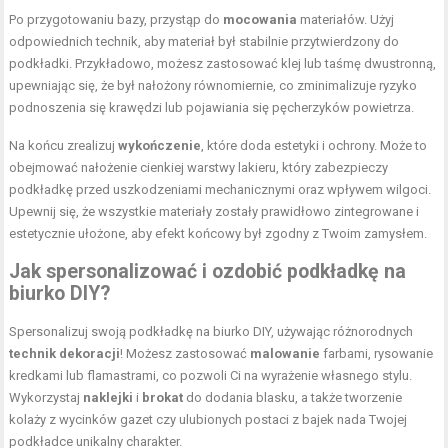
Po przygotowaniu bazy, przystąp do
mocowania
materiałów. Użyj
odpowiednich technik, aby materiał był stabilnie przytwierdzony do
podkładki. Przykładowo, możesz zastosować klej lub taśmę dwustronną,
upewniając się, że był nałożony równomiernie, co zminimalizuje ryzyko
podnoszenia się krawędzi lub pojawiania się pęcherzyków powietrza.
Na końcu zrealizuj
wykończenie
, które doda estetyki i ochrony. Może to
obejmować nałożenie cienkiej warstwy lakieru, który zabezpieczy
podkładkę przed uszkodzeniami mechanicznymi oraz wpływem wilgoci.
Upewnij się, że wszystkie materiały zostały prawidłowo zintegrowane i
estetycznie ułożone, aby efekt końcowy był zgodny z Twoim zamysłem.
Jak spersonalizować i ozdobić podkładkę na
biurko DIY?
Spersonalizuj swoją podkładkę na biurko DIY, używając różnorodnych
technik dekoracji
! Możesz zastosować
malowanie
farbami, rysowanie
kredkami lub flamastrami, co pozwoli Ci na wyrażenie własnego stylu.
Wykorzystaj
naklejki
i
brokat
do dodania blasku, a także tworzenie
kolaży z wycinków gazet czy ulubionych postaci z bajek nada Twojej
podkładce unikalny charakter.