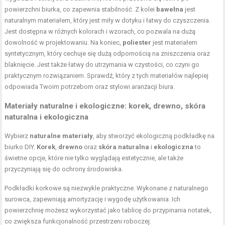
powierzchni biurka, co zapewnia stabilność. Z kolei
bawełna
jest
naturalnym materiałem, który jest miły w dotyku i łatwy do czyszczenia.
Jest dostępna w różnych kolorach i wzorach, co pozwala na dużą
dowolność w projektowaniu. Na koniec,
poliester
jest materiałem
syntetycznym, który cechuje się dużą odpornością na zniszczenia oraz
blaknięcie. Jest także łatwy do utrzymania w czystości, co czyni go
praktycznym rozwiązaniem. Sprawdź, który z tych materiałów najlepiej
odpowiada Twoim potrzebom oraz stylowi aranżacji biura.
Materiały naturalne i ekologiczne: korek, drewno, skóra
naturalna i ekologiczna
Wybierz
naturalne materiały
, aby stworzyć ekologiczną podkładkę na
biurko DIY.
Korek
,
drewno
oraz
skóra naturalna
i
ekologiczna
to
świetne opcje, które nie tylko wyglądają estetycznie, ale także
przyczyniają się do ochrony środowiska.
Podkładki korkowe są niezwykle praktyczne. Wykonane z naturalnego
surowca, zapewniają amortyzację i wygodę użytkowania. Ich
powierzchnię możesz wykorzystać jako tablicę do przypinania notatek,
co zwiększa funkcjonalność przestrzeni roboczej.