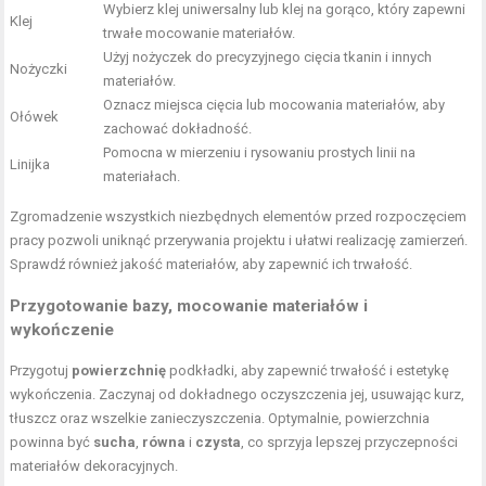
Wybierz klej uniwersalny lub klej na gorąco, który zapewni
Klej
trwałe mocowanie materiałów.
Użyj nożyczek do precyzyjnego cięcia tkanin i innych
Nożyczki
materiałów.
Oznacz miejsca cięcia lub mocowania materiałów, aby
Ołówek
zachować dokładność.
Pomocna w mierzeniu i rysowaniu prostych linii na
Linijka
materiałach.
Zgromadzenie wszystkich niezbędnych elementów przed rozpoczęciem
pracy pozwoli uniknąć przerywania projektu i ułatwi realizację zamierzeń.
Sprawdź również jakość materiałów, aby zapewnić ich trwałość.
Przygotowanie bazy, mocowanie materiałów i
wykończenie
Przygotuj
powierzchnię
podkładki, aby zapewnić trwałość i estetykę
wykończenia. Zaczynaj od dokładnego oczyszczenia jej, usuwając kurz,
tłuszcz oraz wszelkie zanieczyszczenia. Optymalnie, powierzchnia
powinna być
sucha
,
równa
i
czysta
, co sprzyja lepszej przyczepności
materiałów dekoracyjnych.