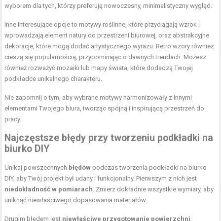
wyborem dla tych, którzy preferują nowoczesny, minimalistyczny wygląd.
Inne interesujące opcje to motywy roślinne, które przyciągają wzrok i
wprowadzają element natury do przestrzeni biurowej, oraz abstrakcyjne
dekoracje, które mogą dodać artystycznego wyrazu. Retro wzory również
cieszą się popularnością, przypominając o dawnych trendach. Możesz
również rozważyć mozaiki lub mapy świata, które dodadzą Twojej
podkładce unikalnego charakteru.
Nie zapomnij o tym, aby wybrane motywy harmonizowały z innymi
elementami Twojego biura, tworząc spójną i inspirującą przestrzeń do
pracy.
Najczęstsze
błędy przy tworzeniu podkładki na
biurko DIY
Unikaj powszechnych
błędów
podczas tworzenia podkładki na biurko
DIY, aby Twój projekt był udany i funkcjonalny. Pierwszym z nich jest
niedokładność w pomiarach
. Zmierz dokładnie wszystkie wymiary, aby
uniknąć niewłaściwego dopasowania materiałów.
Drugim błędem jest
niewłaściwe przygotowanie powierzchni
.