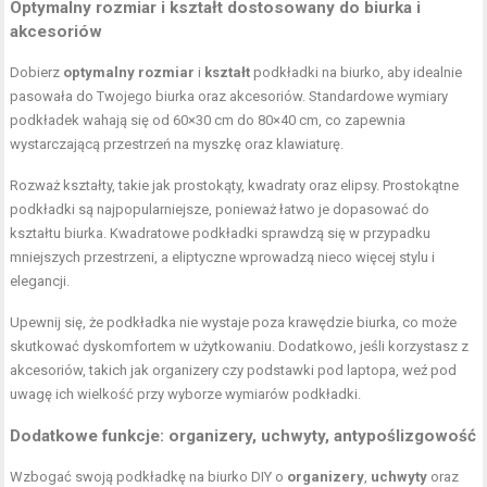
Optymalny rozmiar i kształt dostosowany do biurka i
akcesoriów
Dobierz
optymalny rozmiar
i
kształt
podkładki na biurko, aby idealnie
pasowała do Twojego biurka oraz akcesoriów. Standardowe wymiary
podkładek wahają się od 60×30 cm do 80×40 cm, co zapewnia
wystarczającą przestrzeń na myszkę oraz klawiaturę.
Rozważ kształty, takie jak prostokąty, kwadraty oraz elipsy. Prostokątne
podkładki są najpopularniejsze, ponieważ łatwo je dopasować do
kształtu biurka. Kwadratowe podkładki sprawdzą się w przypadku
mniejszych przestrzeni, a eliptyczne wprowadzą nieco więcej stylu i
elegancji.
Upewnij się, że podkładka nie wystaje poza krawędzie biurka, co może
skutkować dyskomfortem w użytkowaniu. Dodatkowo, jeśli korzystasz z
akcesoriów, takich jak organizery czy podstawki pod laptopa, weź pod
uwagę ich wielkość przy wyborze wymiarów podkładki.
Dodatkowe funkcje: organizery, uchwyty, antypoślizgowość
Wzbogać swoją podkładkę na biurko DIY o
organizery
,
uchwyty
oraz