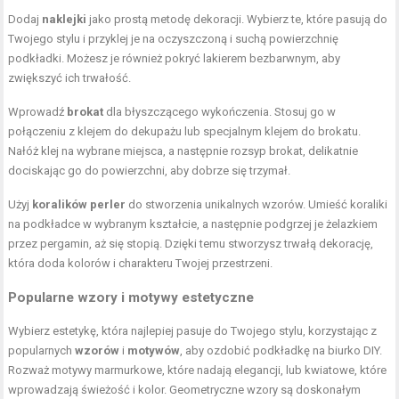
Dodaj
naklejki
jako prostą metodę dekoracji. Wybierz te, które pasują do
Twojego stylu i przyklej je na oczyszczoną i suchą powierzchnię
podkładki. Możesz je również pokryć lakierem bezbarwnym, aby
zwiększyć ich trwałość.
Wprowadź
brokat
dla błyszczącego wykończenia. Stosuj go w
połączeniu z klejem do dekupażu lub specjalnym klejem do brokatu.
Nałóż klej na wybrane miejsca, a następnie rozsyp brokat, delikatnie
dociskając go do powierzchni, aby dobrze się trzymał.
Użyj
koralików perler
do stworzenia unikalnych wzorów. Umieść koraliki
na podkładce w wybranym kształcie, a następnie podgrzej je żelazkiem
przez pergamin, aż się stopią. Dzięki temu stworzysz trwałą dekorację,
która doda kolorów i charakteru Twojej przestrzeni.
Popularne wzory i motywy estetyczne
Wybierz estetykę, która najlepiej pasuje do Twojego stylu, korzystając z
popularnych
wzorów
i
motywów
, aby ozdobić podkładkę na biurko DIY.
Rozważ motywy marmurkowe, które nadają elegancji, lub kwiatowe, które
wprowadzają świeżość i kolor. Geometryczne wzory są doskonałym