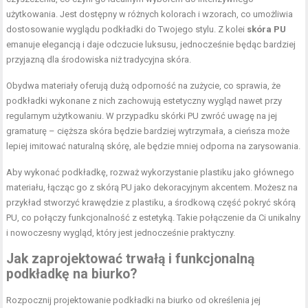
użytkowania. Jest dostępny w różnych kolorach i wzorach, co umożliwia
dostosowanie wyglądu podkładki do Twojego stylu. Z kolei
skóra PU
emanuje elegancją i daje odczucie luksusu, jednocześnie będąc bardziej
przyjazną dla środowiska niż tradycyjna skóra.
Obydwa materiały oferują dużą odporność na zużycie, co sprawia, że
podkładki wykonane z nich zachowują estetyczny wygląd nawet przy
regularnym użytkowaniu. W przypadku skórki PU zwróć uwagę na jej
gramaturę – cięższa skóra będzie bardziej wytrzymała, a cieńsza może
lepiej imitować naturalną skórę, ale będzie mniej odporna na zarysowania.
Aby wykonać podkładkę, rozważ wykorzystanie plastiku jako głównego
materiału, łącząc go z skórą PU jako dekoracyjnym akcentem. Możesz na
przykład stworzyć krawędzie z plastiku, a środkową część pokryć skórą
PU, co połączy funkcjonalność z estetyką. Takie połączenie da Ci unikalny
i nowoczesny wygląd, który jest jednocześnie praktyczny.
Jak zaprojektować trwałą i funkcjonalną
podkładkę na biurko?
Rozpocznij projektowanie podkładki na biurko od określenia jej