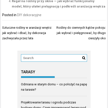
Regał na rośliny przy oknie — jak wybrać funkcjonalny
model, który ułatwi pielęgnację i podkreśli aranżację wnętrza
Posted in
DIY dekoracyjne
Nawigacja
Sztuczne rośliny w aranżacji wnętrz:
Rośliny do ciemnych kątów pokoju:
wpisu
jak wybrać i dbać, by dekoracja
jak wybrać i pielęgnować, by długo
zachwycała przez lata
cieszyły oko
TARASY
Odmiana w starym domu – co położyć na papę
na tarasie?
Projektowanie tarasu i ogrodu podczas
budowy domu. Czym impregnować legary pod