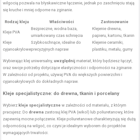
wilgocią pozwala na błyskawiczne łączenie, jednak po zaschnięciu stają
się kruche i mniej odporne na zginanie.
Rodzaj kleju
Właściwości
Zastosowanie
Bezpieczne, wodna baza,
Klejenie drewna,
Kleje PVA
umiarkowany czas schnięcia
papieru, kartonu, tkanin
Kleje
Szybkoschnące, idealne do
Klejenie ceramiki,
cyjanoakrylowe
precyzyjnych napraw
plastiku, metalu, gumy
Wybierając klej uniwersalny,
uwzględnij
materiał, który będziesz łączył,
oraz swoje potrzeby dotyczące elastyczności i odporności na zginanie.
W zależności od projektu, używaj PVA do większych powierzchni i
cyjanoakrylowych do dokładnych napraw.
Kleje specjalistyczne: do drewna, tkanin i porcelany
Wybierz
kleje specjalistyczne
w zależności od materiału, z którym
pracujesz. Do
drewna
zastosuj klej PVA (wikol) lub poliuretanowy, które
zapewnią mocne połączenie. Kleje poliuretanowe charakteryzują się dużą
odpornością na wilgoć, co czyni je idealnym wyborem do projektów
wymagających trwałości.