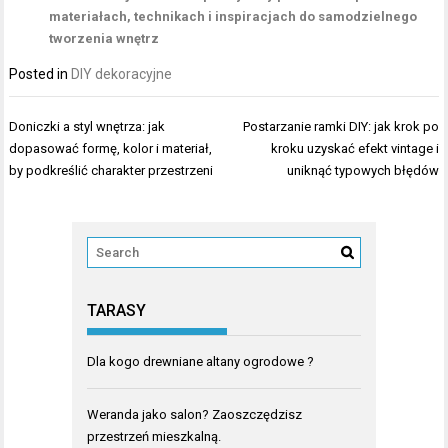
materiałach, technikach i inspiracjach do samodzielnego
tworzenia wnętrz
Posted in
DIY dekoracyjne
Nawigacja
Doniczki a styl wnętrza: jak
Postarzanie ramki DIY: jak krok po
wpisu
dopasować formę, kolor i materiał,
kroku uzyskać efekt vintage i
by podkreślić charakter przestrzeni
uniknąć typowych błędów
TARASY
Dla kogo drewniane altany ogrodowe ?
Weranda jako salon? Zaoszczędzisz
przestrzeń mieszkalną.