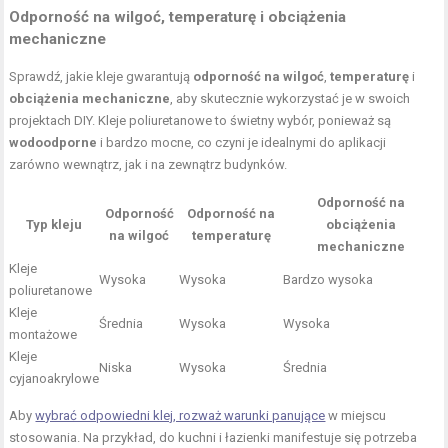
Odporność na wilgoć, temperaturę i obciążenia
mechaniczne
Sprawdź, jakie kleje gwarantują
odporność na wilgoć
,
temperaturę
i
obciążenia mechaniczne
, aby skutecznie wykorzystać je w swoich
projektach DIY. Kleje poliuretanowe to świetny wybór, ponieważ są
wodoodporne
i bardzo mocne, co czyni je idealnymi do aplikacji
zarówno wewnątrz, jak i na zewnątrz budynków.
Odporność na
Odporność
Odporność na
Typ kleju
obciążenia
na wilgoć
temperaturę
mechaniczne
Kleje
Wysoka
Wysoka
Bardzo wysoka
poliuretanowe
Kleje
Średnia
Wysoka
Wysoka
montażowe
Kleje
Niska
Wysoka
Średnia
cyjanoakrylowe
Aby
wybrać odpowiedni klej, rozważ warunki panujące
w miejscu
stosowania. Na przykład, do kuchni i łazienki manifestuje się potrzeba