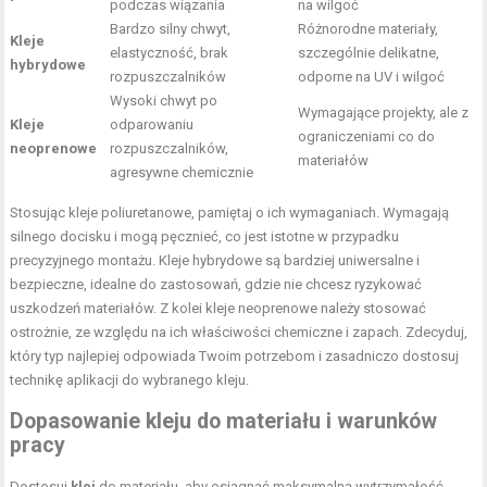
podczas wiązania
na wilgoć
Bardzo silny chwyt,
Różnorodne materiały,
Kleje
elastyczność, brak
szczególnie delikatne,
hybrydowe
rozpuszczalników
odporne na UV i wilgoć
Wysoki chwyt po
Wymagające projekty, ale z
Kleje
odparowaniu
ograniczeniami co do
neoprenowe
rozpuszczalników,
materiałów
agresywne chemicznie
Stosując kleje poliuretanowe, pamiętaj o ich wymaganiach. Wymagają
silnego docisku i mogą pęcznieć, co jest istotne w przypadku
precyzyjnego montażu. Kleje hybrydowe są bardziej uniwersalne i
bezpieczne, idealne do zastosowań, gdzie nie chcesz ryzykować
uszkodzeń materiałów. Z kolei kleje neoprenowe należy stosować
ostrożnie, ze względu na ich właściwości chemiczne i zapach. Zdecyduj,
który typ najlepiej odpowiada Twoim potrzebom i zasadniczo dostosuj
technikę aplikacji do wybranego kleju.
Dopasowanie kleju do materiału i warunków
pracy
Dostosuj
klej
do materiału, aby osiągnąć maksymalną wytrzymałość