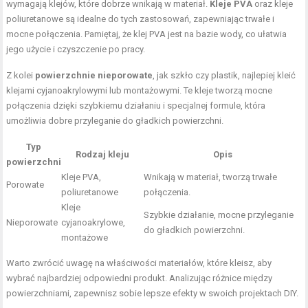
wymagają klejów, które dobrze wnikają w materiał.
Kleje PVA
oraz kleje
poliuretanowe są idealne do tych zastosowań, zapewniając trwałe i
mocne połączenia. Pamiętaj, że klej PVA jest na bazie wody, co ułatwia
jego użycie i czyszczenie po pracy.
Z kolei
powierzchnie nieporowate
, jak szkło czy plastik, najlepiej kleić
klejami cyjanoakrylowymi lub montażowymi. Te kleje tworzą mocne
połączenia dzięki szybkiemu działaniu i specjalnej formule, która
umożliwia dobre przyleganie do gładkich powierzchni.
Typ
Rodzaj kleju
Opis
powierzchni
Kleje PVA,
Wnikają w materiał, tworzą trwałe
Porowate
poliuretanowe
połączenia.
Kleje
Szybkie działanie, mocne przyleganie
Nieporowate
cyjanoakrylowe,
do gładkich powierzchni.
montażowe
Warto zwrócić uwagę na właściwości materiałów, które kleisz, aby
wybrać najbardziej odpowiedni produkt. Analizując różnice między
powierzchniami, zapewnisz sobie lepsze efekty w swoich projektach DIY.