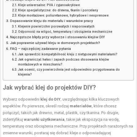
Kleje uniwersalne: PVA i cyjanoakrylowe
Kleje specjalistyczne: do drewna, tkanin i porcelany
Kleje montażowe: poliuretanowe, hybrydowe i neoprenowe
Dopasowanie kleju do materiału i warunków pracy
Klejenie powierzchni porowatych i nieporowatych
Odporność na wilgoć, temperaturę i obciążenia mechaniczne
Najczęstsze błędy przy wyborze i stosowaniu klejów DIY
Jak poprawnie używać kleju w domowych projektach?
FAQ – najczęściej zadawane pytania
Jak sprawdzić kompatybilność kleju z nietypowymi materiałami?
Jak ograniczyć hałas i zapach podczas stosowania klejów
montażowych w mieszkaniu?
Jak ocenić, czy powierzchnia jest odpowiednio przygotowana do
klejenia?
Jak wybrać klej do projektów DIY?
Wybierz odpowiedni
klej do DIY
, uwzględniając kilka kluczowych
aspektów. Po pierwsze, określ rodzaj
materiałów
, które chcesz
połączyć, takich jak drewno, metal, plastik, czy tkanina. Po drugie,
zidentyfikuj
warunki użytkowania
, takie jak ekspozycja na wodę,
temperaturę oraz obciążenia mechaniczne. Przy projektach narażonych na
zmienne warunki, postaraj się dobrać kleje o odpowiadającej