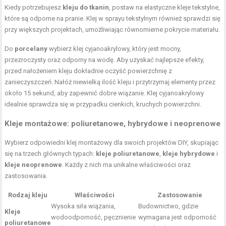
Kiedy potrzebujesz
kleju do tkanin
, postaw na elastyczne kleje tekstylne,
które są odporne na pranie. Klej w sprayu tekstylnym również sprawdzi się
przy większych projektach, umożliwiając równomierne pokrycie materiału.
Do
porcelany
wybierz klej cyjanoakrylowy, który jest mocny,
przezroczysty oraz odporny na wodę. Aby uzyskać najlepsze efekty,
przed nałożeniem kleju dokładnie oczyść powierzchnię z
zanieczyszczeń. Nałóż niewielką ilość kleju i przytrzymaj elementy przez
około 15 sekund, aby zapewnić dobre wiązanie. Klej cyjanoakrylowy
idealnie sprawdza się w przypadku cienkich, kruchych powierzchni.
Kleje montażowe: poliuretanowe, hybrydowe i neoprenowe
Wybierz odpowiedni klej montażowy dla swoich projektów DIY, skupiając
się na trzech głównych typach:
kleje poliuretanowe
,
kleje hybrydowe
i
kleje neoprenowe
. Każdy z nich ma unikalne właściwości oraz
zastosowania.
Rodzaj kleju
Właściwości
Zastosowanie
Wysoka siła wiązania,
Budownictwo, gdzie
Kleje
wodoodporność, pęcznienie
wymagana jest odporność
poliuretanowe