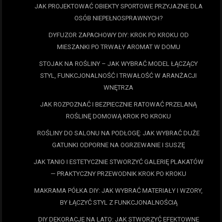
JAK PROJEKTOWAĆ OBIEKTY SPORTOWE PRZYJAZNE DLA
OSÓB NIEPEŁNOSPRAWNYCH?
DYFUZOR ZAPACHOWY DIY: KROK PO KROKU OD
MIESZANKI PO TRWAŁY AROMAT W DOMU
STOJAK NA ROŚLINY – JAK WYBRAĆ MODEL ŁĄCZĄCY
STYL, FUNKCJONALNOŚĆ I TRWAŁOŚĆ W ARANŻACJI
WNĘTRZA
JAK ROZPOZNAĆ I BEZPIECZNIE RATOWAĆ PRZELANĄ
ROŚLINĘ DOMOWĄ KROK PO KROKU
ROŚLINY DO SALONU NA PODŁOGĘ: JAK WYBRAĆ DUŻE
GATUNKI ODPORNE NA OGRZEWANIE I SUSZĘ
JAK TANIO I ESTETYCZNIE STWORZYĆ GALERIĘ PLAKATÓW
— PRAKTYCZNY PRZEWODNIK KROK PO KROKU
MAKRAMA PÓŁKA DIY: JAK WYBRAĆ MATERIAŁY I WZORY,
BY ŁĄCZYĆ STYL Z FUNKCJONALNOŚCIĄ
DIY DEKORACJE NA LATO: JAK STWORZYĆ EFEKTOWNE