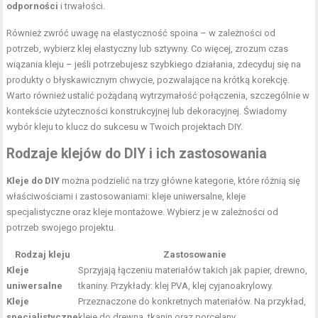
odporności
i trwałości.
Również zwróć uwagę na elastyczność spoina – w zależności od
potrzeb, wybierz klej elastyczny lub sztywny. Co więcej, zrozum czas
wiązania kleju – jeśli potrzebujesz szybkiego działania, zdecyduj się na
produkty o błyskawicznym chwycie, pozwalające na krótką korekcję.
Warto również ustalić pożądaną wytrzymałość połączenia, szczególnie w
kontekście użyteczności konstrukcyjnej lub dekoracyjnej. Świadomy
wybór kleju to klucz do sukcesu w Twoich projektach DIY.
Rodzaje klejów do DIY i ich zastosowania
Kleje do DIY
można podzielić na trzy główne kategorie, które różnią się
właściwościami i zastosowaniami: kleje uniwersalne, kleje
specjalistyczne oraz kleje montażowe. Wybierz je w zależności od
potrzeb swojego projektu.
Rodzaj kleju
Zastosowanie
Kleje
Sprzyjają łączeniu materiałów takich jak papier, drewno,
uniwersalne
tkaniny. Przykłady: klej PVA, klej cyjanoakrylowy.
Kleje
Przeznaczone do konkretnych materiałów. Na przykład,
specjalistyczne
kleje do drewna, tkanin oraz porcelany.