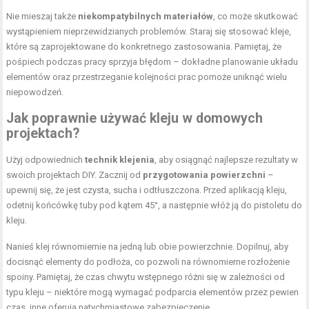
Nie mieszaj także
niekompatybilnych materiałów
, co może skutkować
wystąpieniem nieprzewidzianych problemów. Staraj się stosować kleje,
które są zaprojektowane do konkretnego zastosowania. Pamiętaj, że
pośpiech podczas pracy sprzyja błędom – dokładne planowanie układu
elementów oraz przestrzeganie kolejności prac pomoże uniknąć wielu
niepowodzeń.
Jak poprawnie używać kleju w domowych
projektach?
Użyj odpowiednich
technik klejenia
, aby osiągnąć najlepsze rezultaty w
swoich projektach DIY. Zacznij od
przygotowania powierzchni
–
upewnij się, że jest czysta, sucha i odtłuszczona. Przed aplikacją kleju,
odetnij końcówkę tuby pod kątem 45°, a następnie włóż ją do pistoletu do
kleju.
Nanieś klej równomiernie na jedną lub obie powierzchnie. Dopilnuj, aby
docisnąć elementy do podłoża, co pozwoli na równomierne rozłożenie
spoiny. Pamiętaj, że czas chwytu wstępnego różni się w zależności od
typu kleju – niektóre mogą wymagać podparcia elementów przez pewien
czas, inne oferują natychmiastowe zabezpieczenie.