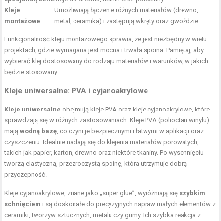
Kleje
Umożliwiają łączenie różnych materiałów (drewno,
montażowe
metal, ceramika) i zastępują wkręty oraz gwoździe.
Funkcjonalność kleju montażowego sprawia, że jest niezbędny w wielu
projektach, gdzie wymagana jest mocna i trwała spoina. Pamiętaj, aby
wybierać klej dostosowany do rodzaju materiałów i warunków, w jakich
będzie stosowany.
Kleje uniwersalne: PVA i cyjanoakrylowe
Kleje uniwersalne
obejmują kleje PVA oraz kleje cyjanoakrylowe, które
sprawdzają się w różnych zastosowaniach. Kleje PVA (polioctan winylu)
mają
wodną bazę
, co czyni je bezpiecznymi i łatwymi w aplikacji oraz
czyszczeniu. Idealnie nadają się do klejenia materiałów porowatych,
takich jak papier, karton, drewno oraz niektóre tkaniny. Po wyschnięciu
tworzą elastyczną, przezroczystą spoinę, która utrzymuje dobrą
przyczepność.
Kleje cyjanoakrylowe, znane jako „super glue”, wyróżniają się
szybkim
schnięciem
i są doskonałe do precyzyjnych napraw małych elementów z
ceramiki, tworzyw sztucznych, metalu czy gumy. Ich szybka reakcja z