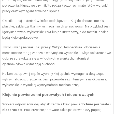
połączenia. Kluczowe czynniki to rodzaj łączonych materiałów, warunki
pracy oraz wymagana trwałość spoina.
Określ rodzaj materiałów, które będą łączone. Klej do drewna, metalu,
plastiku, szkła czy tkaniny wymaga innych właściwości. Na przykład, jeśli
łączysz drewno, wybierz klej PVA lub poliuretanowy, a do metalu idealne
będą kleje epoksydowe.
Zwróć uwagę na
warunki pracy
. Wilgoć, temperatura i obciążenia
mechaniczne mogą znacznie wpłynąć na wybór kleju. Kleje poliuretanowe
dobrze sprawdzają się w wilgotnych warunkach, natomiast
cyjanoakrylowe wymagają suchosci.
Na koniec, upewnij się, że wybrany klej spełnia wymagania dotyczące
wytrzymałości połączenia. Jeśli przewidujesz intensywne użytkowanie,
wybierz klej o wysokiej wytrzymałości mechaniczną.
Klejenie powierzchni porowatych i nieporowatych
Wybierz odpowiedni klej, aby skutecznie kleić
powierzchnie porowate
i
nieporowate
. Powierzchnie porowate, takie jak drewno czy papier,