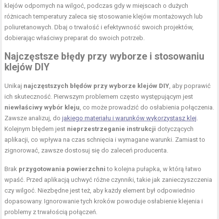
klejów odpornych na wilgoć, podczas gdy w miejscach o dużych
różnicach temperatury zaleca się stosowanie klejów montażowych lub
poliuretanowych. Dbaj o trwałość i efektywność swoich projektów,
dobierając właściwy preparat do swoich potrzeb.
Najczęstsze błędy przy wyborze i stosowaniu
klejów DIY
Unikaj
najczęstszych błędów przy wyborze klejów DIY
, aby poprawić
ich skuteczność. Pierwszym problemem często występującym jest
niewłaściwy wybór kleju
, co może prowadzić do osłabienia połączenia.
Zawsze analizuj, do
jakiego materiału i warunków wykorzystasz klej
.
Kolejnym błędem jest
nieprzestrzeganie instrukcji
dotyczących
aplikacji, co wpływa na czas schnięcia i wymagane warunki. Zamiast to
zignorować, zawsze dostosuj się do zaleceń producenta.
Brak
przygotowania powierzchni
to kolejna pułapka, w którą łatwo
wpaść. Przed aplikacją uchwyć różne czynniki, takie jak zanieczyszczenia
czy wilgoć. Niezbędne jest też, aby każdy element był odpowiednio
dopasowany. Ignorowanie tych kroków powoduje osłabienie klejenia i
problemy z trwałością połączeń.