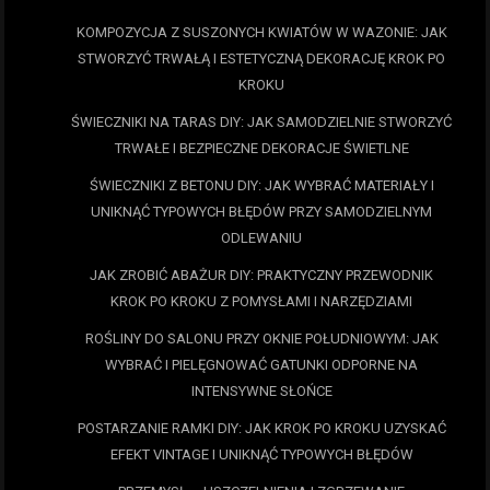
KOMPOZYCJA Z SUSZONYCH KWIATÓW W WAZONIE: JAK
STWORZYĆ TRWAŁĄ I ESTETYCZNĄ DEKORACJĘ KROK PO
KROKU
ŚWIECZNIKI NA TARAS DIY: JAK SAMODZIELNIE STWORZYĆ
TRWAŁE I BEZPIECZNE DEKORACJE ŚWIETLNE
ŚWIECZNIKI Z BETONU DIY: JAK WYBRAĆ MATERIAŁY I
UNIKNĄĆ TYPOWYCH BŁĘDÓW PRZY SAMODZIELNYM
ODLEWANIU
JAK ZROBIĆ ABAŻUR DIY: PRAKTYCZNY PRZEWODNIK
KROK PO KROKU Z POMYSŁAMI I NARZĘDZIAMI
ROŚLINY DO SALONU PRZY OKNIE POŁUDNIOWYM: JAK
WYBRAĆ I PIELĘGNOWAĆ GATUNKI ODPORNE NA
INTENSYWNE SŁOŃCE
POSTARZANIE RAMKI DIY: JAK KROK PO KROKU UZYSKAĆ
EFEKT VINTAGE I UNIKNĄĆ TYPOWYCH BŁĘDÓW