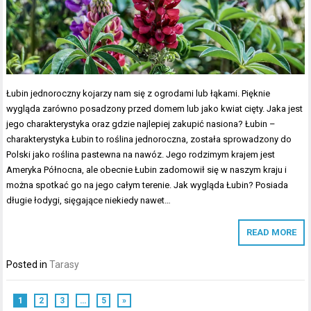
Łubin jednoroczny kojarzy nam się z ogrodami lub łąkami. Pięknie
wygląda zarówno posadzony przed domem lub jako kwiat cięty. Jaka jest
jego charakterystyka oraz gdzie najlepiej zakupić nasiona? Łubin –
charakterystyka Łubin to roślina jednoroczna, została sprowadzony do
Polski jako roślina pastewna na nawóz. Jego rodzimym krajem jest
Ameryka Północna, ale obecnie Łubin zadomowił się w naszym kraju i
można spotkać go na jego całym terenie. Jak wygląda Łubin? Posiada
długie łodygi, sięgające niekiedy nawet…
READ MORE
Posted in
Tarasy
1
2
3
…
5
»