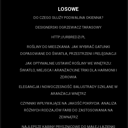
LOSOWE
DO CZEGO SŁUŻY PODWALINA OKIENNA?
DESIGNERSKI OGRZEWACZ TARASOWY
HTTP://URBREDZI.PL
ROŚLINY DO MIESZKANIA: JAK WYBRAĆ GATUNKI
DOPASOWANE DO ŚWIATŁA, PRZESTRZENI I PIELĘGNACJI
JAK OPTYMALNIE USTAWIĆ ROŚLINY WE WNĘTRZU:
ŚWIATŁO, MIEJSCA I ARANŻACYJNE TRIKI DLA HARMONII I
ZDROWIA
ELEGANCJA I NOWOCZESNOŚĆ: BALUSTRADY SZKLANE W
ARANŻACJI WNĘTRZ
CZYNNIKI WPŁYWAJĄCE NA JAKOŚĆ POKRYCIA: ANALIZA
RÓŻNYCH RODZAJÓW FARB DO ZASTOSOWANIA NA
ZEWNĄTRZ
NAJLEPSZE KABINY PRYSZNICOWE DO MAŁEJ ŁAZIENKI