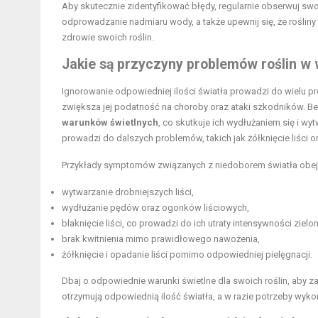
Aby skutecznie zidentyfikować błędy, regularnie obserwuj swoje
odprowadzanie nadmiaru wody, a także upewnij się, że rośliny
zdrowie swoich roślin.
Jakie są przyczyny problemów roślin w
Ignorowanie odpowiedniej ilości światła prowadzi do wielu p
zwiększa jej podatność na choroby oraz ataki szkodników. Be
warunków świetlnych
, co skutkuje ich wydłużaniem się i wy
prowadzi do dalszych problemów, takich jak żółknięcie liści o
Przykłady symptomów związanych z niedoborem światła obej
wytwarzanie drobniejszych liści,
wydłużanie pędów oraz ogonków liściowych,
blaknięcie liści, co prowadzi do ich utraty intensywności zielo
brak kwitnienia mimo prawidłowego nawożenia,
żółknięcie i opadanie liści pomimo odpowiedniej pielęgnacji.
Dbaj o odpowiednie warunki świetlne dla swoich roślin, aby z
otrzymują odpowiednią ilość światła, a w razie potrzeby wykor