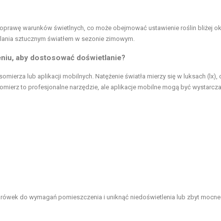
prawę warunków świetlnych, co może obejmować ustawienie roślin bliżej ok
tlania sztucznym światłem w sezonie zimowym.
niu, aby dostosować doświetlanie?
mierza lub aplikacji mobilnych. Natężenie światła mierzy się w luksach (lx), 
omierz to profesjonalne narzędzie, ale aplikacje mobilne mogą być wystarcz
żarówek do wymagań pomieszczenia i uniknąć niedoświetlenia lub zbyt mocn