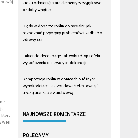
rozwój.
kroku odmienić stare elementy w wyjątkowe
ozdoby wnętrza
Błędy w doborze roślin do sypialni: jak
rozpoznać przyczyny problemów i zadbać o
zdrowy sen
Lakier do decoupage: jak wybrać typ i efekt
wykończenia dla trwałych dekoracji
Kompozycja roślin w donicach o różnych
wysokościach: jak zbudować efektowną i
trwałą aranżację warstwową
n z
je
NAJNOWSZE KOMENTARZE
, które
 w jej
POLECAMY