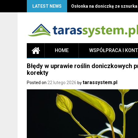
LATEST NEWS
Osłonka na doniczkę ze sznurka D
HOME
WSPÓŁPRACA I KON
Błędy w uprawie roślin doniczkowych p
korekty
tarassystem.pl
Posted on
22 lutego 2026
by