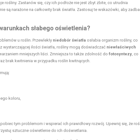
 rośliny. Zastanów się, czy ich podłoże nie jest zbyt zbite, co utrudnia
 nie są narażone na całkowity brak światła. Zastosuj te wskazówki, aby zadba
 warunkach słabego oświetlenia?
roblemów u roślin. Przewlekły
niedobór światła
osłabia organizm rośliny, co
z wystarczającej ilości światła, rośliny mogą doświadczać
niewłaściwych
twarzaniem mniejszych liści. Zmniejsza to także zdolność do
fotosyntezy
, co
raz brak kwitnienia w przypadku roślin kwitnących.
mują:
nego koloru,
apobiec tym problemom i wspierać ich prawidłowy rozwój. Upewnij się, że roś
zystuj sztuczne oświetlenie do ich doświetlania.