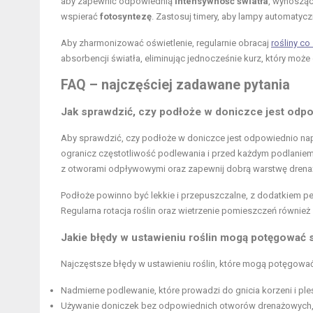
aby zapewnić odpowiednią
intensywność światła
, wynosząc
wspierać
fotosyntezę
. Zastosuj timery, aby lampy automatyczn
Aby zharmonizować oświetlenie, regularnie obracaj
rośliny co
absorbencji światła, eliminując jednocześnie kurz, który moż
FAQ – najczęściej zadawane pytania
Jak sprawdzić, czy podłoże w doniczce jest odp
Aby sprawdzić, czy podłoże w doniczce jest odpowiednio na
ogranicz częstotliwość podlewania i przed każdym podlaniem 
z otworami odpływowymi oraz zapewnij dobrą warstwę drenażu 
Podłoże powinno być lekkie i przepuszczalne, z dodatkiem perli
Regularna rotacja roślin oraz wietrzenie pomieszczeń równie
Jakie błędy w ustawieniu roślin mogą potęgować s
Najczęstsze błędy w ustawieniu roślin, które mogą potęgować 
Nadmierne podlewanie, które prowadzi do gnicia korzeni i pleś
Używanie doniczek bez odpowiednich otworów drenażowych,