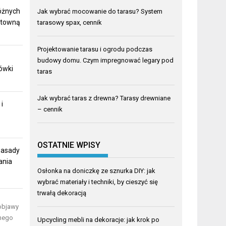
óżnych
Jak wybrać mocowanie do tarasu? System
ktowną
tarasowy spax, cennik
Projektowanie tarasu i ogrodu podczas
budowy domu. Czym impregnować legary pod
ówki
taras
Jak wybrać taras z drewna? Tarasy drewniane
i
– cennik
OSTATNIE WPISY
zasady
ania
Osłonka na doniczkę ze sznurka DIY: jak
wybrać materiały i techniki, by cieszyć się
trwałą dekoracją
 objawy
lnego
Upcycling mebli na dekoracje: jak krok po