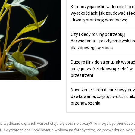
Kompozycja roślin w donicach o r
wysokościach: jak zbudować efe
i trwałą aranżację warstwową
Czy i kiedy rośliny potrzebują
doświetlania – praktyczne wskaz
dla zdrowego wzrostu
Duże rośliny do salonu: jak wybrać 
pielęgnować efektowną zieleń w
przestrzeni
Nawożenie roślin doniczkowych: 
dawkowania, częstotliwości i unik
przenawożenia
b wydłużać się, a ich wzrost staje się coraz słabszy? To mogą być pierwsze
 Niewystarczająca ilość światła wpływa na fotosyntezę, co prowadzi do ogó