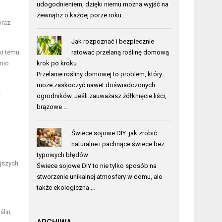
udogodnieniem, dzięki niemu można wyjść na
zewnątrz o każdej porze roku …
raz
Jak rozpoznać i bezpiecznie
ki temu
ratować przelaną roślinę domową
nio
krok po kroku
Przelanie rośliny domowej to problem, który
może zaskoczyć nawet doświadczonych
.
ogrodników. Jeśli zauważasz żółknięcie liści,
brązowe …
Świece sojowe DIY: jak zrobić
naturalne i pachnące świece bez
typowych błędów
ejszych
Świece sojowe DIY to nie tylko sposób na
stworzenie unikalnej atmosfery w domu, ale
także ekologiczna …
ślin,