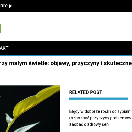
IY: jak wybrać materiały i techniki, by cieszyć się trwałą dekoracją
TAKT
rzy małym świetle: objawy, przyczyny i skuteczne
RELATED POST
Błędy w doborze roślin do sypialni:
rozpoznać przyczyny problemów 
zadbać o zdrowy sen