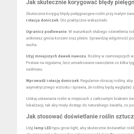
Jak skutecznie korygować błędy pielęg
Skutecznie koryguj błędy pielęgnacyjne roślin przy małym świ
rotacja doniczek
. Oto praktyczne wskazówki:
Ogranicz podlewanie
. W warunkach słabego oświetlenia roś
unikniesz gnicia korzeni oraz pleśni. Sprawdzaj wilgotność 
sucha.
Użyj mniejszych dawek nawozu
. Rośliny w ciemniejszych
Postaw na regularne, lecz umiarkowane nawożenie co kilka ty
nadmiaru.
Wprowadź rotację doniczek
. Regularnie obracaj rośliny, a
asymetrycznego wzrostu i sprawia, że rośliny będą wyglądać zd
Unikaj ustawiania roślin w miejscach z całkowitym brakiem świ
lokalizacji, tak aby miały dostęp do naturalnego światła, co p
Jak stosować doświetlanie roślin sztu
Użyj
lamp LED
typu grow light, aby skutecznie doświetlać roś