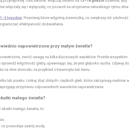
ą przynajmniej 1000 luksów. Włączaj światło na
12–16 godzin
dziennie, aby
ie włączały się i wyłączały, co pozwoli na utrzymanie naturalnego rytmu dnia 
 1–3 tygodnie
. Przecieraj liście wilgotną ściereczką, co zwiększy ich zdolność
e ograniczać efektywność doświetlania.
owiednio napowietrzone przy małym świetle?
powietrzone, zwróć uwagę na kilka kluczowych aspektów. Przede wszystkim
sprawdź wilgotność gleby, upewniając się, że jest głęboko sucha. Używaj d
na dnie doniczki, na przykład z keramzytu lub żwiru.
tu lub piasku. Unikaj zbyt zbitych i ciężkich gleb, które zatrzymują nadmiar w
ż sprzyjają utrzymaniu odpowiednich warunków napowietrzenia.
kutki małego światła?
skutki małego światła, to:
ni.
 co powoduje zastój wody.