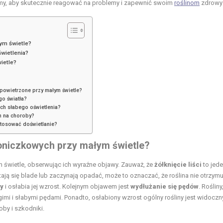
tomy, aby skutecznie reagować na problemy i zapewnić swoim
roślinom
zdrowy 
ym świetle?
wietlenia?
ietle?
powietrzone przy małym świetle?
go światła?
ch słabego oświetlenia?
n na choroby?
stosować doświetlanie?
doniczkowych przy małym świetle?
 świetle, obserwując ich wyraźne objawy. Zauważ, że
żółknięcie liści
to jede
ją się blade lub zaczynają opadać, może to oznaczać, że roślina nie otrzymu
zy
i osłabia jej wzrost. Kolejnym objawem jest
wydłużanie się pędów
. Rośliny
imi i słabymi pędami. Ponadto, osłabiony wzrost ogólny rośliny jest widoczny
by i szkodniki.