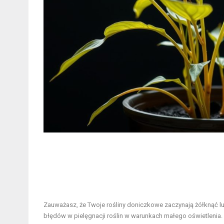
Zauważasz, że Twoje rośliny doniczkowe zaczynają żółknąć lu
błędów w pielęgnacji roślin w warunkach małego oświetlenia.