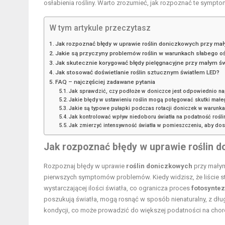
osłabienia rośliny. Warto zrozumieć, jak rozpoznać te symp
W tym artykule przeczytasz
Jak rozpoznać błędy w uprawie roślin doniczkowych przy mał
Jakie są przyczyny problemów roślin w warunkach słabego oś
Jak skutecznie korygować błędy pielęgnacyjne przy małym św
Jak stosować doświetlanie roślin sztucznym światłem LED?
FAQ – najczęściej zadawane pytania
Jak sprawdzić, czy podłoże w doniczce jest odpowiednio na
Jakie błędy w ustawieniu roślin mogą potęgować skutki małe
Jakie są typowe pułapki podczas rotacji doniczek w warunka
Jak kontrolować wpływ niedoboru światła na podatność rośli
Jak zmierzyć intensywność światła w pomieszczeniu, aby do
Jak rozpoznać błędy w uprawie roślin 
Rozpoznaj błędy w uprawie
roślin doniczkowych
przy małym
pierwszych symptomów problemów. Kiedy widzisz, że liście sta
wystarczającej ilości światła, co ogranicza proces
fotosynte
poszukują światła, mogą rosnąć w sposób nienaturalny, z dług
kondycji, co może prowadzić do większej podatności na choro