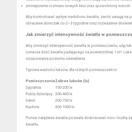
zmniejszenie rozmiaru nowych liści oraz spowolniony wzrost.
Aby kontrolować wpływ niedoboru światła, zwróć uwagę na po
obracanie doniczek co 2–3 tygodnie oraz rozważenie doświe
Jak zmierzyć intensywność światła w pomieszcze
Aby zmierzyć intensywność światła w pomieszczeniu, użyj lukso
oznacza ilość światła padającego na powierzchnię 1 m². Luks
oszacowania poziomu oświetlenia.
Typowe wartości luksów dla różnych pomieszczeń to:
Pomieszczenie
Zakres luksów (lx)
Sypialnia
150-200 lx
Pokój dziecięcy
300-400 lx
Salon
200-750 lx
Kuchnia
300-1000 lx
Pomiar natężenia światła pozwala dostosować moc i liczbę 
światła.