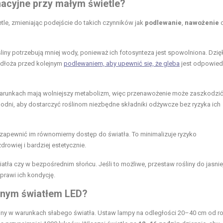
nacyjne przy małym świetle?
etle, zmieniając podejście do takich czynników jak
podlewanie
,
nawożenie
o
liny potrzebują mniej wody, ponieważ ich fotosynteza jest spowolniona. Dzię
podłoża przed kolejnym
podlewaniem, aby upewnić się, że gleba
jest odpowied
 warunkach mają wolniejszy metabolizm, więc przenawożenie może zaszkodzić
godni, aby dostarczyć roślinom niezbędne składniki odżywcze bez ryzyka ich
by zapewnić im równomierny dostęp do światła. To minimalizuje ryzyko
rowiej i bardziej estetycznie.
atła czy w bezpośrednim słońcu. Jeśli to możliwe, przestaw rośliny do jasni
oprawi ich kondycję.
cznym światłem LED?
liny w warunkach słabego światła. Ustaw lampy na odległości 20–40 cm od ro