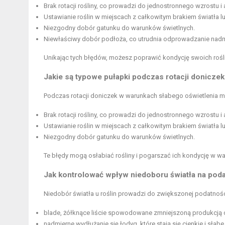
Brak rotacji rośliny, co prowadzi do jednostronnego wzrostu i 
Ustawianie roślin w miejscach z całkowitym brakiem światła l
Niezgodny dobór gatunku do warunków świetlnych.
Niewłaściwy dobór podłoża, co utrudnia odprowadzanie nadm
Unikając tych błędów, możesz poprawić kondycję swoich rośl
Jakie są typowe pułapki podczas rotacji donicze
Podczas rotacji doniczek w warunkach słabego oświetlenia m
Brak rotacji rośliny, co prowadzi do jednostronnego wzrostu i 
Ustawianie roślin w miejscach z całkowitym brakiem światła l
Niezgodny dobór gatunku do warunków świetlnych.
Te błędy mogą osłabiać rośliny i pogarszać ich kondycję w w
Jak kontrolować wpływ niedoboru światła na poda
Niedobór światła u roślin prowadzi do zwiększonej podatnośc
blade, żółknące liście spowodowane zmniejszoną produkcją ch
nadmierne wydłużanie się łodyg, które stają się cienkie i słabe