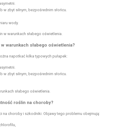
asymetrii.
ub w zbyt silnym, bezpośrednim słońcu.
iaru wody.
in w warunkach słabego oświetlenia.
k w warunkach słabego oświetlenia?
ożna napotkać kilka typowych pułapek:
asymetrii.
ub w zbyt silnym, bezpośrednim słońcu.
arunkach słabego oświetlenia.
tność roślin na choroby?
i na choroby i szkodniki. Objawy tego problemu obejmują:
lorofilu,
,