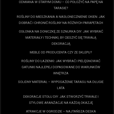
ODMIANA W STARYM DOMU – CO POŁOŻYĆ NA PAPĘ NA
TARASIE?
ROŚLINY DO MIESZKANIA A NASŁONECZNIENIE OKIEN: JAK
DOBRAĆ I CHRONIĆ ROŚLINY NA RÓŻNYCH PARAPETACH
OSŁONKA NA DONICZKĘ ZE SZNURKA DIY: JAK WYBRAĆ
MATERIAŁY I TECHNIKI, BY CIESZYĆ SIĘ TRWAŁĄ
DEKORACJĄ
MEBLE OD PRODUCENTA CZY ZE SKLEPU?
ROŚLINY DO ŁAZIENKI: JAK WYBRAĆ I PIELĘGNOWAĆ
GATUNKI NAJLEPIEJ DOPASOWANE DO WARUNKÓW
WNĘTRZA
SOLIDNY MATERIAŁ – WYPOSAŻENIE TARASU NA DŁUGIE
LATA
DEKORACJE STOŁU DIY: JAK STWORZYĆ TRWAŁE I
STYLOWE ARANŻACJE NA KAŻDĄ OKAZJĘ
ATRAKCJE W OGRODZIE – NAJTAŃSZA DESKA