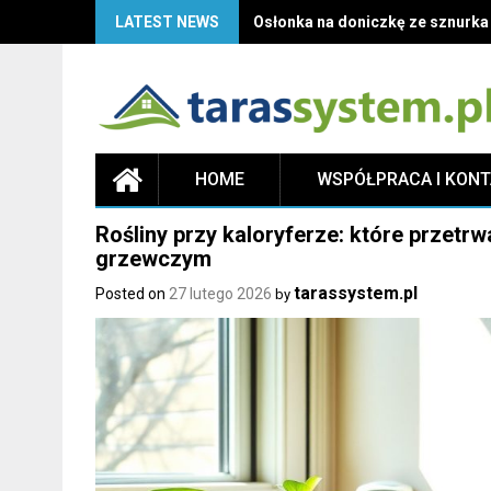
LATEST NEWS
Osłonka na doniczkę ze sznurka D
HOME
WSPÓŁPRACA I KON
Rośliny przy kaloryferze: które przetrw
grzewczym
tarassystem.pl
Posted on
27 lutego 2026
by