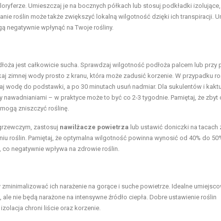
loryferze. Umieszczaj je na bocznych półkach lub stosuj podkładki izolujące,
 roślin może także zwiększyć lokalną wilgotność dzięki ich transpiracji. U
ą negatywnie wpłynąć na Twoje rośliny.
odłoża jest całkowicie sucha. Sprawdzaj wilgotność podłoża palcem lub prz
aj zimnej wody prosto z kranu, która może zadusić korzenie. W przypadku roś
j wodę do podstawki, a po 30 minutach usuń nadmiar. Dla sukulentów i kakt
 nawadnianiami – w praktyce może to być co 2-3 tygodnie. Pamiętaj, że zbyt
e mogą zniszczyć roślinę.
grzewczym, zastosuj
nawilżacze powietrza
lub ustawić doniczki na tacach
iu roślin. Pamiętaj, że optymalna wilgotność powinna wynosić od 40% do 50
 co negatywnie wpływa na zdrowie roślin.
y zminimalizować ich narażenie na gorące i suche powietrze. Idealne umiejsco
 ale nie będą narażone na intensywne źródło ciepła. Dobre ustawienie roślin
olacja chroni liście oraz korzenie.