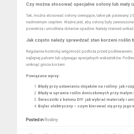
Czy można stosować specjalne osłony lub maty iz
Tak, można stosować osłony cieniujące, takie jak parawany z b
nadmiernym ciepłem. Ważne jest, aby osłony były zawieszo
powietrza i umożliwia dotarcie opadów. Należy również unika
Jak często należy sprawdzać stan korzeni roślin b
Regularnie kontroluj wilgotność podłoża przed podlewaniem, 
najlepiej palcem lub używając specjalnych wskaźników. Podle
uniknąć gnicia korzeni.
Powiązane wpisy:
Błędy przy ustawianiu stojaków na rośliny: jak ro
Błędy w uprawie roślin doniczkowych przy małym ś
Świeczniki z betonu DIY: jak wybrać materiały i 
Bojler elektryczny – czym kierować się przy jego
Posted in
Rośliny