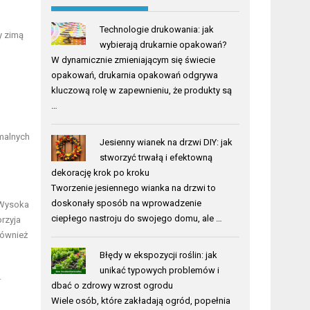
Technologie drukowania: jak
y zimą
wybierają drukarnie opakowań?
W dynamicznie zmieniającym się świecie
opakowań, drukarnia opakowań odgrywa
kluczową rolę w zapewnieniu, że produkty są
…
malnych
Jesienny wianek na drzwi DIY: jak
stworzyć trwałą i efektowną
dekorację krok po kroku
Tworzenie jesiennego wianka na drzwi to
doskonały sposób na wprowadzenie
 Wysoka
ciepłego nastroju do swojego domu, ale …
przyja
również
Błędy w ekspozycji roślin: jak
unikać typowych problemów i
.
dbać o zdrowy wzrost ogrodu
Wiele osób, które zakładają ogród, popełnia