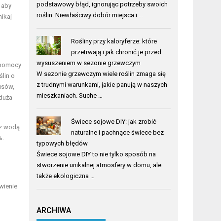
podstawowy błąd, ignorując potrzeby swoich
 aby
roślin. Niewłaściwy dobór miejsca i …
nikaj
Rośliny przy kaloryferze: które
przetrwają i jak chronić je przed
wysuszeniem w sezonie grzewczym
y pomocy
W sezonie grzewczym wiele roślin zmaga się
lin o
z trudnymi warunkami, jakie panują w naszych
usów,
mieszkaniach. Suche …
 duża
Świece sojowe DIY: jak zrobić
 z wodą
naturalne i pachnące świece bez
%.
typowych błędów
Świece sojowe DIY to nie tylko sposób na
stworzenie unikalnej atmosfery w domu, ale
także ekologiczna …
wienie
ARCHIWA