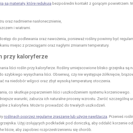
ą są materiały, które redukują
bezpośredni kontakt z gorącym powietrzem. 
tru oraz nadmierne nasłonecznienie,
szczem i wiatrami.
 dostęp do podlewania oraz nawożenia, ponieważ rośliny powinny być regular
aniu miejsc z przeciągami oraz nagłymi zmianami temperatury.
n przy kaloryferze
nia liści roślin przy kaloryferze. Rośliny umiejscowione blisko grzejnika są 
do szybkiego wysychania liści. Obserwuj, czy nie występuje żółknięcie, brązo
ać na niedobór wilgoci oraz zbyt wysoką temperaturę otoczenia.
nia, co skutkuje poparzeniem liści i uszkodzeniem systemu korzeniowego.
odniejsze warunki, zaburza ich naturalne procesy wzrostu. Zwróć szczególną 
ieplne z kaloryfera. Może to prowadzić do trwałych uszkodzeń.
rzy
roślinach poprzez regularne zraszanie lub użycie nawilżacza
. Przenieś rośl
grzejnika. Użyj izolujących podkładek pod doniczką, aby oddalić korzenie od
 liście, aby zapobiec rozprzestrzenieniu się chorób.