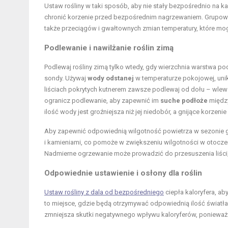
Ustaw rośliny w taki sposób, aby nie stały bezpośrednio na ka
chronić korzenie przed bezpośrednim nagrzewaniem. Grupowanie
także przeciągów i gwałtownych zmian temperatury, które mog
Podlewanie i nawilżanie roślin zimą
Podlewaj rośliny zimą tylko wtedy, gdy wierzchnia warstwa p
sondy. Używaj
wody odstanej
w temperaturze pokojowej, unik
liściach pokrytych kutnerem zawsze podlewaj od dołu – wlewa
ogranicz podlewanie, aby zapewnić im
suche podłoże
między
ilość wody jest groźniejsza niż jej niedobór, a gnijące korzeni
Aby zapewnić odpowiednią wilgotność powietrza w sezonie 
i kamieniami, co pomoże w zwiększeniu wilgotności w otoczen
Nadmierne ogrzewanie może prowadzić do przesuszenia liści,
Odpowiednie ustawienie i osłony dla roślin
Ustaw rośliny z dala od bezpośredniego
ciepła kaloryfera, ab
to miejsce, gdzie będą otrzymywać odpowiednią ilość światła,
zmniejsza skutki negatywnego wpływu kaloryferów, ponieważ iz