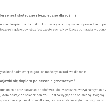
erze jest skuteczne i bezpieczne dla roślin?
uteczne i bezpieczne dla roślin. Umożliwiają one utrzymanie odpowiedniego p
ieszczeń, gdzie powietrze jest często suche. Nawilżacze pomagają w podno
y uniknąć nadmiernej wilgoci, co może być szkodliwe dla roślin.
 pojawić się dopiero po sezonie grzewczym?
, brunatnienie oraz zasychanie końcówek liści. Możesz zauważyć zatrzymanie 
która odstaje od ścianek doniczki. Roślina wygląda na osłabioną i zwiędłą.
 poważniejszych uszkodzeń tkanek, jeśli nie zostanie szybko skorygowany.