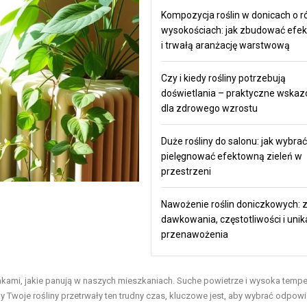
Kompozycja roślin w donicach o r
wysokościach: jak zbudować efe
i trwałą aranżację warstwową
Czy i kiedy rośliny potrzebują
doświetlania – praktyczne wskaz
dla zdrowego wzrostu
Duże rośliny do salonu: jak wybrać 
pielęgnować efektowną zieleń w
przestrzeni
Nawożenie roślin doniczkowych: 
dawkowania, częstotliwości i unik
przenawożenia
kami, jakie panują w naszych mieszkaniach. Suche powietrze i wysoka tempe
 Twoje rośliny przetrwały ten trudny czas, kluczowe jest, aby wybrać odpow