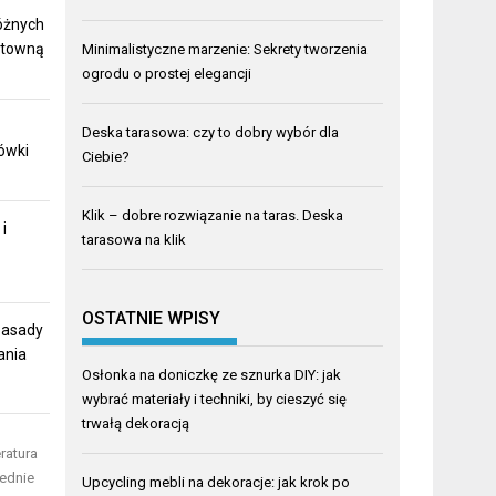
óżnych
ktowną
Minimalistyczne marzenie: Sekrety tworzenia
ogrodu o prostej elegancji
Deska tarasowa: czy to dobry wybór dla
ówki
Ciebie?
Klik – dobre rozwiązanie na taras. Deska
i
tarasowa na klik
OSTATNIE WPISY
zasady
ania
Osłonka na doniczkę ze sznurka DIY: jak
wybrać materiały i techniki, by cieszyć się
trwałą dekoracją
ratura
iednie
Upcycling mebli na dekoracje: jak krok po