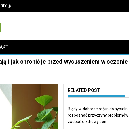
IY: jak wybrać materiały i techniki, by cieszyć się trwałą dekoracją
TAKT
ają i jak chronić je przed wysuszeniem w sezonie
RELATED POST
Błędy w doborze roślin do sypialni:
rozpoznać przyczyny problemów 
zadbać o zdrowy sen