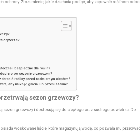
 ich ochrony. Zrozumienie, jakie działania podjąć, aby zapewnić roślinom odp
ewczy?
kaloryferze?
uteczne i bezpieczne dla roślin?
ię dopiero po sezonie grzewczym?
y chronić rośliny przed nadmiernym ciepłem?
yfera, aby uniknąć gnicia lub przesuszenia?
j przetrwają sezon grzewczy?
wają sezon grzewczy i dostosują się do ciepłego oraz suchego powietrza. Do
 posiada woskowane liście, które magazynują wodę, co pozwala mu przetrwa