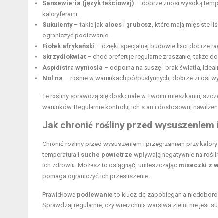
Sansewieria (język teściowej)
– dobrze znosi wysoką tempe
kaloryferami.
Sukulenty
– takie jak
aloes
i
grubosz
, które mają mięsiste l
ograniczyć podlewanie.
Fiołek afrykański
– dzięki specjalnej budowie liści dobrze rad
Skrzydłokwiat
– choć preferuje regularne zraszanie, także dob
Aspidistra wyniosła
– odporna na suszę i brak światła, idea
Nolina
– rośnie w warunkach półpustynnych, dobrze znosi wy
Te rośliny sprawdzą się doskonale w Twoim mieszkaniu, szcz
warunków. Regularnie kontroluj ich stan i dostosowuj nawilże
Jak chronić rośliny przed wysuszeniem 
Chronić rośliny przed wysuszeniem i przegrzaniem przy kalo
temperatura i
suche powietrze
wpływają negatywnie na rośliny
ich zdrowiu. Możesz to osiągnąć, umieszczając
miseczki z 
pomaga ograniczyć ich przesuszenie.
Prawidłowe
podlewanie
to klucz do zapobiegania niedoborow
Sprawdzaj regularnie, czy wierzchnia warstwa ziemi nie jest su