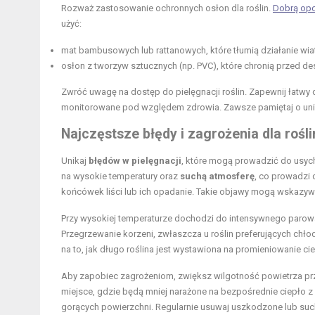
Rozważ zastosowanie ochronnych osłon dla roślin.
Dobrą opcj
użyć:
mat bambusowych lub rattanowych, które tłumią działanie wia
osłon z tworzyw sztucznych (np. PVC), które chronią przed de
Zwróć uwagę na dostęp do pielęgnacji roślin. Zapewnij łatwy
monitorowane pod względem zdrowia. Zawsze pamiętaj o unik
Najczęstsze błędy i zagrożenia dla rośli
Unikaj
błędów w pielęgnacji
, które mogą prowadzić do usycha
na wysokie temperatury oraz
suchą atmosferę
, co prowadzi 
końcówek liści lub ich opadanie. Takie objawy mogą wskazyw
Przy wysokiej temperaturze dochodzi do intensywnego parowa
Przegrzewanie korzeni, zwłaszcza u roślin preferujących chł
na to, jak długo roślina jest wystawiona na promieniowanie c
Aby zapobiec zagrożeniom, zwiększ wilgotność powietrza p
miejsce, gdzie będą mniej narażone na bezpośrednie ciepło z 
gorących powierzchni. Regularnie usuwaj uszkodzone lub suche