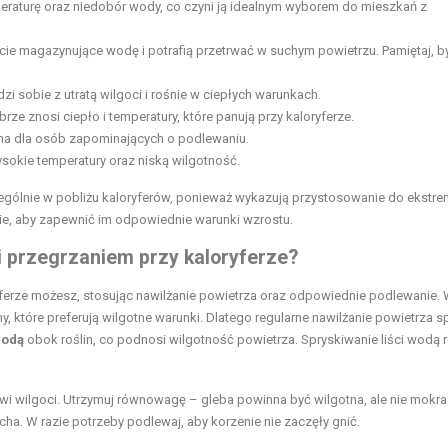
raturę oraz niedobór wody, co czyni ją idealnym wyborem do mieszkań z
iście magazynujące wodę i potrafią przetrwać w suchym powietrzu. Pamiętaj, b
zi sobie z utratą wilgoci i rośnie w ciepłych warunkach.
rze znosi ciepło i temperatury, które panują przy kaloryferze.
lna dla osób zapominających o podlewaniu.
sokie temperatury oraz niską wilgotność.
ególnie w pobliżu kaloryferów, ponieważ wykazują przystosowanie do ekstre
nie, aby zapewnić im odpowiednie warunki wzrostu.
i przegrzaniem przy kaloryferze?
ryferze możesz, stosując nawilżanie powietrza oraz odpowiednie podlewanie.
, które preferują wilgotne warunki. Dlatego regularne nawilżanie powietrza s
wodą
obok roślin, co podnosi wilgotność powietrza. Spryskiwanie liści wodą 
i wilgoci. Utrzymuj równowagę – gleba powinna być wilgotna, ale nie mokra
cha. W razie potrzeby podlewaj, aby korzenie nie zaczęły gnić.