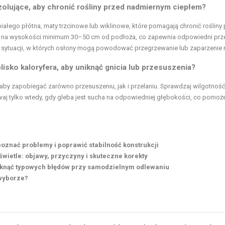
olujące, aby chronić rośliny przed nadmiernym ciepłem?
iałego płótna, maty trzcinowe lub wiklinowe, które pomagają chronić rośliny
ne na wysokości minimum 30–50 cm od podłoża, co zapewnia odpowiedni pr
ć sytuacji, w których osłony mogą powodować przegrzewanie lub zaparzenie r
lisko kaloryfera, aby uniknąć gnicia lub przesuszenia?
aby zapobiegać zarówno przesuszeniu, jak i przelaniu. Sprawdzaj wilgotnoś
waj tylko wtedy, gdy gleba jest sucha na odpowiedniej głębokości, co pomoż
zpoznać problemy i poprawić stabilność konstrukcji
wietle: objawy, przyczyny i skuteczne korekty
uniknąć typowych błędów przy samodzielnym odlewaniu
 wyborze?