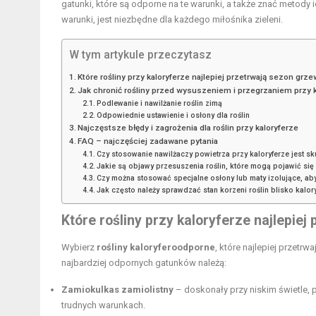
gatunki, które są odporne na te warunki, a także znać metody
warunki, jest niezbędne dla każdego miłośnika zieleni.
W tym artykule przeczytasz
Które rośliny przy kaloryferze najlepiej przetrwają sezon grz
Jak chronić rośliny przed wysuszeniem i przegrzaniem przy 
Podlewanie i nawilżanie roślin zimą
Odpowiednie ustawienie i osłony dla roślin
Najczęstsze błędy i zagrożenia dla roślin przy kaloryferze
FAQ – najczęściej zadawane pytania
Czy stosowanie nawilżaczy powietrza przy kaloryferze jest sk
Jakie są objawy przesuszenia roślin, które mogą pojawić s
Czy można stosować specjalne osłony lub maty izolujące, ab
Jak często należy sprawdzać stan korzeni roślin blisko kalor
Które rośliny przy kaloryferze najlepie
Wybierz
rośliny kaloryferoodporne
, które najlepiej przetr
najbardziej odpornych gatunków należą:
Zamiokulkas zamiolistny
– doskonały przy niskim świetle,
trudnych warunkach.