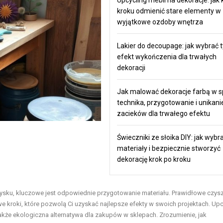
kroku odmienić stare elementy w
wyjątkowe ozdoby wnętrza
Lakier do decoupage: jak wybrać t
efekt wykończenia dla trwałych
dekoracji
Jak malować dekoracje farbą w s
technika, przygotowanie i unikani
zacieków dla trwałego efektu
Świeczniki ze słoika DIY: jak wybr
materiały i bezpiecznie stworzyć
dekorację krok po kroku
ysku, kluczowe jest odpowiednie przygotowanie materiału. Prawidłowe czysz
kroki, które pozwolą Ci uzyskać najlepsze efekty w swoich projektach. Upc
akże ekologiczna alternatywa dla zakupów w sklepach. Zrozumienie, jak