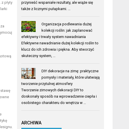
 z płyty
przynieść wspaniałe rezultaty, ale wiąże się
larki
także z licznymi pułapkami. …
Organizacja podlewania dużej
oza
kolekcji roślin: jak zaplanować
rzymocuj
efektywny i trwały system nawadniania
Efektywne nawadnianie dużej kolekcji roślin to
klucz do ich zdrowia i piękna. Aby stworzyć
skuteczny system, …
 gotową
DIY dekoracje na zimę: praktyczne
pomysły i materiały, które ułatwiają
tworzenie przytulnej atmosfery
Tworzenie zimowych dekoracji DIY to
dstawę
doskonały sposób na wprowadzenie ciepła i
ktowne
osobistego charakteru do wnętrza w …
e
tykę
ARCHIWA
designu.