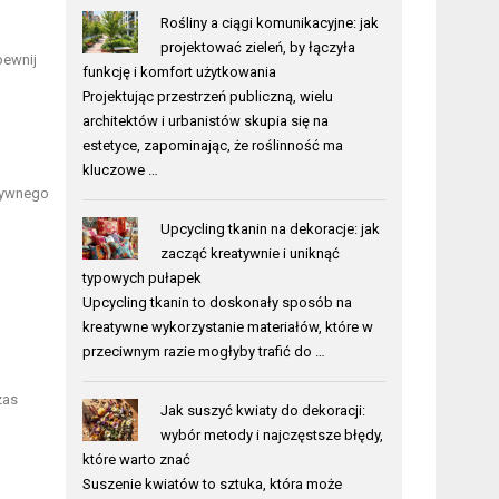
Rośliny a ciągi komunikacyjne: jak
projektować zieleń, by łączyła
pewnij
funkcję i komfort użytkowania
Projektując przestrzeń publiczną, wielu
architektów i urbanistów skupia się na
estetyce, zapominając, że roślinność ma
kluczowe …
tywnego
Upcycling tkanin na dekoracje: jak
zacząć kreatywnie i uniknąć
typowych pułapek
Upcycling tkanin to doskonały sposób na
kreatywne wykorzystanie materiałów, które w
przeciwnym razie mogłyby trafić do …
zas
Jak suszyć kwiaty do dekoracji:
wybór metody i najczęstsze błędy,
które warto znać
Suszenie kwiatów to sztuka, która może