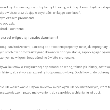
iednią do drewna, przygotuj formę lub ramę, w której drewno będzie zatapi
 powietrza oraz dbając o czystość i unikając zachlapań.
anym czasem producenta.
g potrzeb.
 środki ochronne.
przed wilgocią i uszkodzeniami?
ią i uszkodzeniami, zastosuj odpowiednie preparaty, takie jak impregnaty, la
 tych środków pomoże utrzymać drewno w dobrym stanie, zapobiegając pękni
żonych na wilgoć i bezpośrednie światło słoneczne.
żywaj lakierów o zwiększonej odporności na wodę, takich jak lakiery jachtow
i lakieru, aby stworzyć szczelną i odporną powłokę. Dodatkowo, do ochrony
wanie lub woskowanie. Używaj lakierów akrylowych lub poliuretanowych, które 
uszczelniaczem przed malowaniem, aby zapobiec wchłanianiu wilgoci.