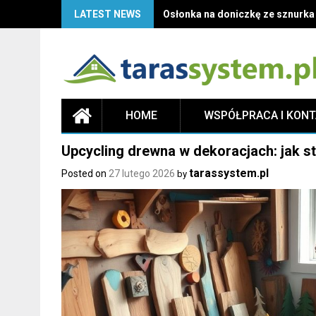
LATEST NEWS
Osłonka na doniczkę ze sznurka D
HOME
WSPÓŁPRACA I KON
Upcycling drewna w dekoracjach: jak s
tarassystem.pl
Posted on
27 lutego 2026
by