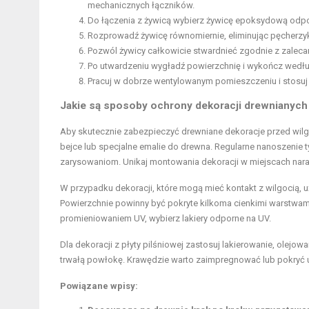
mechanicznych łączników.
Do łączenia z żywicą wybierz żywicę epoksydową odpow
Rozprowadź żywicę równomiernie, eliminując pęcherzyki
Pozwól żywicy całkowicie stwardnieć zgodnie z zalec
Po utwardzeniu wygładź powierzchnię i wykończ wedłu
Pracuj w dobrze wentylowanym pomieszczeniu i stosuj
Jakie są sposoby ochrony dekoracji drewnianych 
Aby skutecznie zabezpieczyć drewniane dekoracje przed wilgoc
bejce lub specjalne emalie do drewna. Regularne nanoszenie
zarysowaniom. Unikaj montowania dekoracji w miejscach nara
W przypadku dekoracji, które mogą mieć kontakt z wilgocią, u
Powierzchnie powinny być pokryte kilkoma cienkimi warstwam
promieniowaniem UV, wybierz lakiery odporne na UV.
Dla dekoracji z płyty pilśniowej zastosuj lakierowanie, olejo
trwałą powłokę. Krawędzie warto zaimpregnować lub pokryć 
Powiązane wpisy: