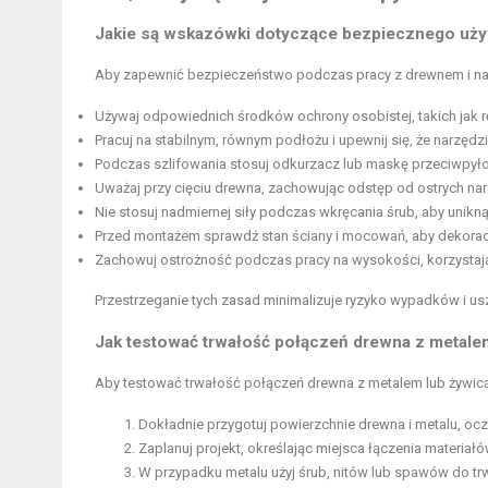
Jakie są wskazówki dotyczące bezpiecznego uży
Aby zapewnić bezpieczeństwo podczas pracy z drewnem i nar
Używaj odpowiednich środków ochrony osobistej, takich jak r
Pracuj na stabilnym, równym podłożu i upewnij się, że narzęd
Podczas szlifowania stosuj odkurzacz lub maskę przeciwpył
Uważaj przy cięciu drewna, zachowując odstęp od ostrych nar
Nie stosuj nadmiernej siły podczas wkręcania śrub, aby unik
Przed montażem sprawdź stan ściany i mocowań, aby dekoracj
Zachowuj ostrożność podczas pracy na wysokości, korzystaj
Przestrzeganie tych zasad minimalizuje ryzyko wypadków i us
Jak testować trwałość połączeń drewna z metale
Aby testować trwałość połączeń drewna z metalem lub żywicą
Dokładnie przygotuj powierzchnie drewna i metalu, oczy
Zaplanuj projekt, określając miejsca łączenia materia
W przypadku metalu użyj śrub, nitów lub spawów do t