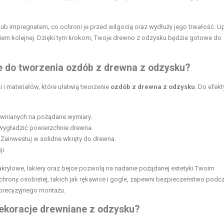
b impregnatem, co ochroni je przed wilgocią oraz wydłuży jego trwałość. U
eniem kolejnej. Dzięki tym krokom, Twoje drewno z odzysku będzie gotowe do
ne do tworzenia ozdób z drewna z odzysku?
i materiałów, które ułatwią tworzenie
ozdób z drewna z odzysku
. Do efek
drewnianych na pożądane wymiary.
 wygładzić powierzchnie drewna.
 Zainwestuj w solidne wkręty do drewna.
i.
krylowe, lakiery oraz bejce pozwolą na nadanie pożądanej estetyki Twoim
rony osobistej, takich jak rękawice i gogle, zapewni bezpieczeństwo podc
 precyzyjnego montażu.
dekoracje drewniane z odzysku?