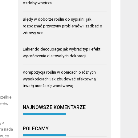
ozdoby wnętrza
Błędy w doborze roślin do sypialni: jak
rozpoznać przyczyny problemów i zadbać o
zdrowy sen
Lakier do decoupage: jak wybrać typ i efekt
wykończenia dla trwałych dekoracji
Kompozycja roślin w donicach o różnych
wysokościach: jak zbudować efektowną i
trwałą aranżację warstwową
zelkie
ratów
NAJNOWSZE KOMENTARZE
ego
POLECAMY
óra nada
w, co