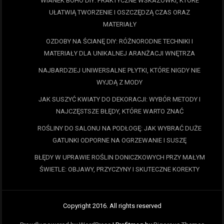
WIANEK BOHO DIY: PRAKTYCZNE WSKAZÓWKI, KTÓRE
UŁATWIĄ TWORZENIE I OSZCZĘDZĄ CZAS ORAZ
MATERIAŁY
OZDOBY NA ŚCIANĘ DIY: RÓŻNORODNE TECHNIKI I
MATERIAŁY DLA UNIKALNEJ ARANŻACJI WNĘTRZA
NAJBARDZIEJ UNIWERSALNE PŁYTKI, KTÓRE NIGDY NIE
WYJDĄ Z MODY
JAK SUSZYĆ KWIATY DO DEKORACJI: WYBÓR METODY I
NAJCZĘSTSZE BŁĘDY, KTÓRE WARTO ZNAĆ
ROŚLINY DO SALONU NA PODŁOGĘ: JAK WYBRAĆ DUŻE
GATUNKI ODPORNE NA OGRZEWANIE I SUSZĘ
BŁĘDY W UPRAWIE ROŚLIN DONICZKOWYCH PRZY MAŁYM
ŚWIETLE: OBJAWY, PRZYCZYNY I SKUTECZNE KOREKTY
Copyright 2016. All rights reserved