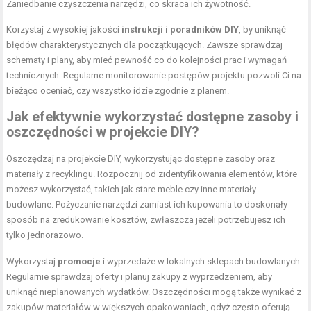
Zaniedbanie czyszczenia narzędzi, co skraca ich żywotność.
Korzystaj z wysokiej jakości
instrukcji i poradników DIY
, by uniknąć
błędów charakterystycznych dla początkujących. Zawsze sprawdzaj
schematy i plany, aby mieć pewność co do kolejności prac i wymagań
technicznych. Regularne monitorowanie postępów projektu pozwoli Ci na
bieżąco oceniać, czy wszystko idzie zgodnie z planem.
Jak efektywnie wykorzystać dostępne zasoby i
oszczędności w
projekcie DIY
?
Oszczędzaj na projekcie DIY, wykorzystując dostępne zasoby oraz
materiały z recyklingu. Rozpocznij od zidentyfikowania elementów, które
możesz wykorzystać, takich jak stare meble czy inne materiały
budowlane. Pożyczanie narzędzi zamiast ich kupowania to doskonały
sposób na zredukowanie kosztów, zwłaszcza jeżeli potrzebujesz ich
tylko jednorazowo.
Wykorzystaj
promocje
i wyprzedaże w lokalnych sklepach budowlanych.
Regularnie sprawdzaj oferty i planuj zakupy z wyprzedzeniem, aby
uniknąć nieplanowanych wydatków. Oszczędności mogą także wynikać z
zakupów materiałów w większych opakowaniach, gdyż często oferują