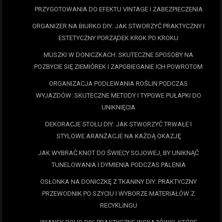
PRZYGOTOWANIA DO EFEKTU VINTAGE I ZABEZPIECZENIA
ORGANIZER NA BIURKO DIY: JAK STWORZYĆ PRAKTYCZNY I
ESTETYCZNY PORZĄDEK KROK PO KROKU
MUSZKI W DONICZKACH: SKUTECZNE SPOSOBY NA
POZBYCIE SIĘ ZIEMIÓREK I ZAPOBIEGANIE ICH POWROTOM
ORGANIZACJA PODLEWANIA ROŚLIN PODCZAS
WYJAZDÓW: SKUTECZNE METODY I TYPOWE PUŁAPKI DO
UNIKNIĘCIA
DEKORACJE STOŁU DIY: JAK STWORZYĆ TRWAŁE I
STYLOWE ARANŻACJE NA KAŻDĄ OKAZJĘ
JAK WYBRAĆ KNOT DO ŚWIECY SOJOWEJ, BY UNIKNĄĆ
TUNELOWANIA I DYMIENIA PODCZAS PALENIA
OSŁONKA NA DONICZKĘ Z TKANINY DIY: PRAKTYCZNY
PRZEWODNIK PO SZYCIU I WYBORZE MATERIAŁÓW Z
RECYKLINGU