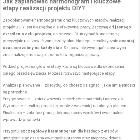
Jak zaplanować harmonogram i kluczowe
etapy realizacji projektu DIY?
Zapoplanowanie harmonogramu oraz kluczowych etapów realizacji
projektu DIY jest niezbędne dla efektywnej pracy. Zaczynaj od
jasnego
określenia celu projektu
, co pozwoli Ci utrzymać koncentrację i
precyzyjnie realizować zamierzony plan. Następnie realistycznie
oceniaj
czas potrzebny na każdy etap
. Szacowanie wymagań czasowych
zminimalizuje frustracje i pomoże w organizacji pracy.
Podziel projekt na główne etapy, które są kluczowe dla ukończenia
całego przedsięwzięcia. Możesz rozważyć następujące etapy:
Analiza i planowanie – zdecyduj, co chcesz osiągnąć i jakie umiejętności
są potrzebne.
Przygotowanie – zbierz wszystkie niezbędne materiały i narzędzia.
Wykonanie – realizuj projekt zgodnie z wcześniej ustalonym planem.
Finalizacja – zakończ prace, dokonaj oceny wyników i ewentualnie
wprowadź poprawki.
Przygotuj
szczegółowy harmonogram
dla każdego z etapów,
uwzględniając czas na ewentualne przerwy oraz nieprzewidziane