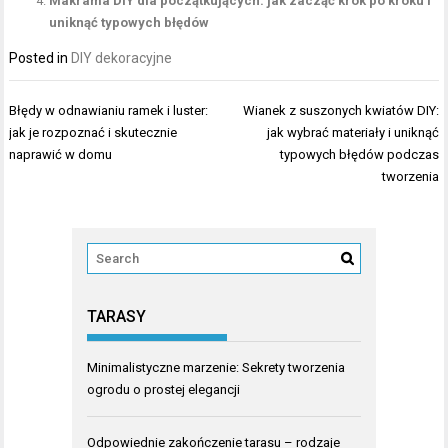
Makrama DIY dla początkujących: jak zacząć krok po kroku i
uniknąć typowych błędów
Posted in
DIY dekoracyjne
Nawigacja
Błędy w odnawianiu ramek i luster:
Wianek z suszonych kwiatów DIY:
wpisu
jak je rozpoznać i skutecznie
jak wybrać materiały i uniknąć
naprawić w domu
typowych błędów podczas
tworzenia
TARASY
Minimalistyczne marzenie: Sekrety tworzenia
ogrodu o prostej elegancji
Odpowiednie zakończenie tarasu – rodzaje