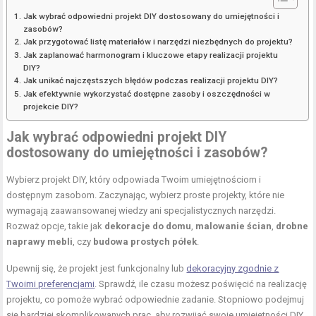
Jak wybrać odpowiedni projekt DIY dostosowany do umiejętności i
zasobów?
Jak przygotować listę materiałów i narzędzi niezbędnych do projektu?
Jak zaplanować harmonogram i kluczowe etapy realizacji projektu
DIY?
Jak unikać najczęstszych błędów podczas realizacji projektu DIY?
Jak efektywnie wykorzystać dostępne zasoby i oszczędności w
projekcie DIY?
Jak wybrać odpowiedni projekt DIY
dostosowany do umiejętności i zasobów?
Wybierz projekt DIY, który odpowiada Twoim umiejętnościom i
dostępnym zasobom. Zaczynając, wybierz proste projekty, które nie
wymagają zaawansowanej wiedzy ani specjalistycznych narzędzi.
Rozważ opcje, takie jak
dekoracje do domu
,
malowanie ścian
,
drobne
naprawy mebli
, czy
budowa prostych półek
.
Upewnij się, że projekt jest funkcjonalny lub
dekoracyjny zgodnie z
Twoimi preferencjami
. Sprawdź, ile czasu możesz poświęcić na realizację
projektu, co pomoże wybrać odpowiednie zadanie. Stopniowo podejmuj
się bardziej skomplikowanych prac, aby rozwijać swoje umiejętności DIY.