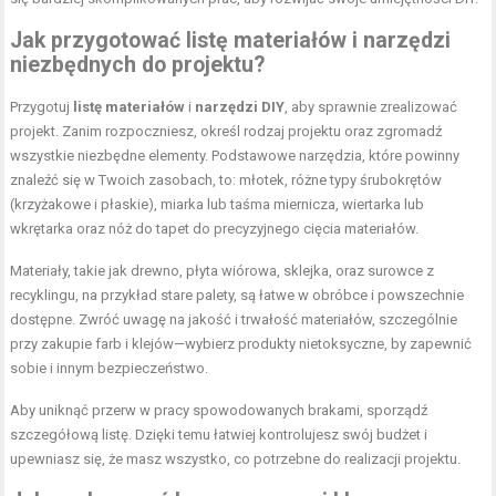
Jak przygotować listę materiałów i narzędzi
niezbędnych do projektu?
Przygotuj
listę materiałów
i
narzędzi DIY
, aby sprawnie zrealizować
projekt. Zanim rozpoczniesz, określ rodzaj projektu oraz zgromadź
wszystkie niezbędne elementy. Podstawowe narzędzia, które powinny
znaleźć się w Twoich zasobach, to: młotek, różne typy śrubokrętów
(krzyżakowe i płaskie), miarka lub taśma miernicza, wiertarka lub
wkrętarka oraz nóż do tapet do precyzyjnego cięcia materiałów.
Materiały, takie jak drewno, płyta wiórowa, sklejka, oraz surowce z
recyklingu, na przykład stare palety, są łatwe w obróbce i powszechnie
dostępne. Zwróć uwagę na jakość i trwałość materiałów, szczególnie
przy zakupie farb i klejów—wybierz produkty nietoksyczne, by zapewnić
sobie i innym bezpieczeństwo.
Aby uniknąć przerw w pracy spowodowanych brakami, sporządź
szczegółową listę. Dzięki temu łatwiej kontrolujesz swój budżet i
upewniasz się, że masz wszystko, co potrzebne do realizacji projektu.