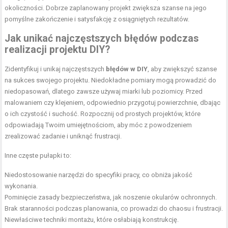
okoliczności. Dobrze zaplanowany projekt zwiększa szanse na jego
pomyślne zakończenie i satysfakcję z osiągniętych rezultatów.
Jak unikać najczęstszych błędów podczas
realizacji projektu DIY?
Zidentyfikuj i unikaj najczęstszych
błędów w DIY
, aby zwiększyć szanse
na sukces swojego projektu. Niedokładne pomiary mogą prowadzić do
niedopasowań, dlatego zawsze używaj miarki lub poziomicy. Przed
malowaniem czy klejeniem, odpowiednio przygotuj powierzchnie, dbając
o ich czystość i suchość. Rozpocznij od prostych projektów, które
odpowiadają Twoim umiejętnościom, aby móc z powodzeniem
zrealizować zadanie i uniknąć frustracji.
Inne częste pułapki to:
Niedostosowanie narzędzi do specyfiki pracy, co obniża jakość
wykonania.
Pominięcie zasady bezpieczeństwa, jak noszenie okularów ochronnych.
Brak staranności podczas planowania, co prowadzi do chaosu i frustracji.
Niewłaściwe techniki montażu, które osłabiają konstrukcję.