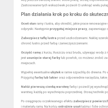
Zastosowanie tych wskazówek pozwoli Ci uniknąć wielu pułap
Plan działania krok po kroku do skuteczn
Oceń stan
ramy i lustra, aby określić, jakie prace renowacyj
odpryski. Następnie
przygotuj miejsce pracy
, zapewniając 
Zabezpiecz taflę lustra
przed uszkodzeniami. Naklej szeroką
chronić lustro przed farbą i zanieczyszczeniami.
Oczyść ramę
z kurzu, tłuszczu oraz brudu, używając wody z m
jest
usunięcie starej farby
lub powłok, co możesz zrobić za 
miejscach.
Wypełnij ewentualne
ubytek
w ramie szpachlą do drewna. Po 
Przygotuj
farbę lub lakier
oraz odpowiednie narzędzia, takie j
Nałóż pierwszą cienką warstwę
farby i pozwól jej wyschnąć
warstwy, każdą po wyschnięciu poprzedniej. Stosuj techniki po
Po osiągnięciu oczekiwanego efektu
zabezpiecz powierzc
i materiału ramy. Na końcu
ostrożnie usuń
taśmy i folie ochronn