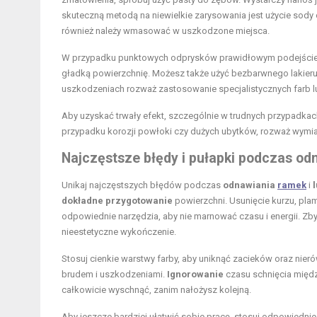
skuteczną metodą na niewielkie zarysowania jest użycie sod
również należy wmasować w uszkodzone miejsca.
W przypadku punktowych odprysków prawidłowym podejściem 
gładką powierzchnię. Możesz także użyć bezbarwnego lakier
uszkodzeniach rozważ zastosowanie specjalistycznych farb lus
Aby uzyskać trwały efekt, szczególnie w trudnych przypadkach,
przypadku korozji powłoki czy dużych ubytków, rozważ wymianę
Najczęstsze błędy i pułapki podczas odn
Unikaj najczęstszych błędów podczas
odnawiania
ramek
i
dokładne przygotowanie
powierzchni. Usunięcie kurzu, plam
odpowiednie narzędzia, aby nie marnować czasu i energii. Zb
nieestetyczne wykończenie.
Stosuj cienkie warstwy farby, aby uniknąć zacieków oraz nie
brudem i uszkodzeniami.
Ignorowanie
czasu schnięcia międ
całkowicie wyschnąć, zanim nałożysz kolejną.
Aby jeszcze bardziej ułatwić sobie pracę, stosuj odpowiednie