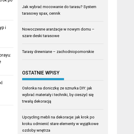
Jak wybrać mocowanie do tarasu? System
tarasowy spax, cennik
yp i
Nowoczesne aranżacje w nowym domu –
szare deski tarasowe
Tarasy drewniane – zachodniopomorskie
prayu:
e
OSTATNIE WPISY
ać
Osłonka na doniczkę ze sznurka DIY: jak
wybrać materiały i techniki, by cieszyć się
trwałą dekoracją
Upcycling mebli na dekoracje: jak krok po
kroku odmienić stare elementy w wyjątkowe
ozdoby wnętrza