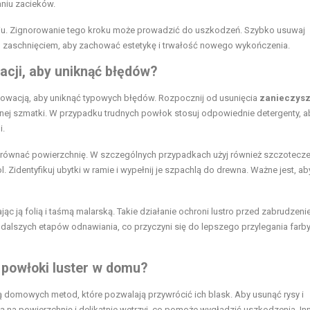
aniu zacieków.
iu. Zignorowanie tego kroku może prowadzić do uszkodzeń. Szybko usuwaj
h zaschnięciem, aby zachować estetykę i trwałość nowego wykończenia.
acji, aby uniknąć błędów?
enowacją, aby uniknąć typowych błędów. Rozpocznij od usunięcia
zanieczys
atnej szmatki. W przypadku trudnych powłok stosuj odpowiednie detergenty, a
i.
 wyrównać powierzchnię. W szczególnych przypadkach użyj również szczotecz
l. Zidentyfikuj ubytki w ramie i wypełnij je szpachlą do drewna. Ważne jest, a
jąc ją folią i taśmą malarską. Takie działanie ochroni lustro przed zabrudzen
alszych etapów odnawiania, co przyczyni się do lepszego przylegania farby
 powłoki luster w domu?
domowych metod, które pozwalają przywrócić ich blask. Aby usunąć rysy i
 na powierzchnię i delikatnie wetrzyj, co pomoże wygładzić uszkodzenia. In