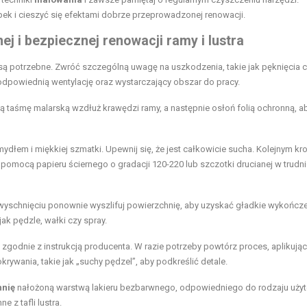
ek i cieszyć się efektami dobrze przeprowadzonej renowacji.
ej i bezpiecznej renowacji ramy i lustra
ne są potrzebne. Zwróć szczególną uwagę na uszkodzenia, takie jak pęknięcia 
odpowiednią wentylację oraz wystarczający obszar do pracy.
 taśmę malarską wzdłuż krawędzi ramy, a następnie osłoń folią ochronną, a
ydłem i miękkiej szmatki. Upewnij się, że jest całkowicie sucha. Kolejnym kr
pomocą papieru ściernego o gradacji 120-220 lub szczotki drucianej w trudn
wyschnięciu ponownie wyszlifuj powierzchnię, aby uzyskać gładkie wykończe
ak pędzle, wałki czy spray.
 zgodnie z instrukcją producenta. W razie potrzeby powtórz proces, aplikując
krywania, takie jak „suchy pędzel”, aby podkreślić detale.
hnię
nałożoną warstwą lakieru bezbarwnego, odpowiedniego do rodzaju użyte
e z tafli lustra.