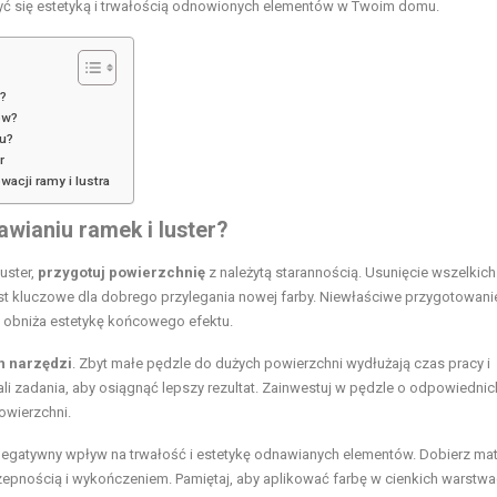
ć się estetyką i trwałością odnowionych elementów w Twoim domu.
r?
ów?
mu?
r
wacji ramy i lustra
wianiu ramek i luster?
uster,
przygotuj powierzchnię
z należytą starannością. Usunięcie wszelkich
jest kluczowe dla dobrego przylegania nowej farby. Niewłaściwe przygotowani
e obniża estetykę końcowego efektu.
h narzędzi
. Zbyt małe pędzle do dużych powierzchni wydłużają czas pracy i
li zadania, aby osiągnąć lepszy rezultat. Zainwestuj w pędzle o odpowiednic
owierzchni.
egatywny wpływ na trwałość i estetykę odnawianych elementów. Dobierz mat
epnością i wykończeniem. Pamiętaj, aby aplikować farbę w cienkich warstwa