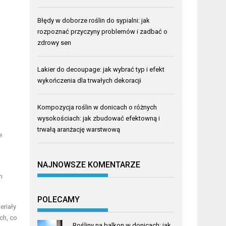
Błędy w doborze roślin do sypialni: jak
rozpoznać przyczyny problemów i zadbać o
zdrowy sen
Lakier do decoupage: jak wybrać typ i efekt
wykończenia dla trwałych dekoracji
Kompozycja roślin w donicach o różnych
wysokościach: jak zbudować efektowną i
trwałą aranżację warstwową
e
NAJNOWSZE KOMENTARZE
h
POLECAMY
eriały
ch, co
Rośliny na balkon w donicach: jak