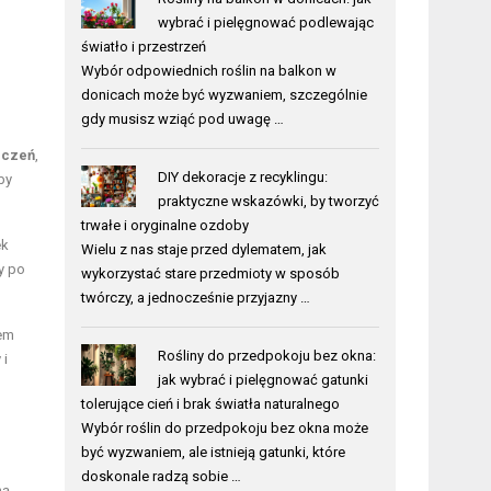
wybrać i pielęgnować podlewając
światło i przestrzeń
Wybór odpowiednich roślin na balkon w
donicach może być wyzwaniem, szczególnie
gdy musisz wziąć pod uwagę …
zczeń
,
DIY dekoracje z recyklingu:
by
praktyczne wskazówki, by tworzyć
trwałe i oryginalne ozdoby
ek
Wielu z nas staje przed dylematem, jak
by po
wykorzystać stare przedmioty w sposób
twórczy, a jednocześnie przyjazny …
iem
Rośliny do przedpokoju bez okna:
 i
jak wybrać i pielęgnować gatunki
tolerujące cień i brak światła naturalnego
Wybór roślin do przedpokoju bez okna może
być wyzwaniem, ale istnieją gatunki, które
doskonale radzą sobie …
ną