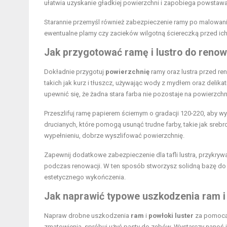
ułatwia uzyskanie gładkiej powierzchni i zapobiega powstaw
Starannie przemyśl również zabezpieczenie ramy po malowan
ewentualne plamy czy zacieków wilgotną ściereczką przed ic
Jak przygotować ramę i lustro do renow
Dokładnie przygotuj
powierzchnię
ramy oraz lustra przed r
takich jak kurz i tłuszcz, używając wody z mydłem oraz delik
upewnić się, że żadna stara farba nie pozostaje na powierzchn
Przeszlifuj ramę papierem ściernym o gradacji 120-220, aby
drucianych, które pomogą usunąć trudne farby, takie jak srebro
wypełnieniu, dobrze wyszlifować powierzchnię.
Zapewnij dodatkowe zabezpieczenie dla tafli lustra, przykrywa
podczas renowacji. W ten sposób stworzysz solidną bazę do d
estetycznego wykończenia.
Jak naprawić typowe uszkodzenia ram i
Napraw drobne uszkodzenia
ram
i
powłoki luster
za pomocą 
zmatowienia, spróbuj użyć pasty do zębów. Wystarczy nanoś ją