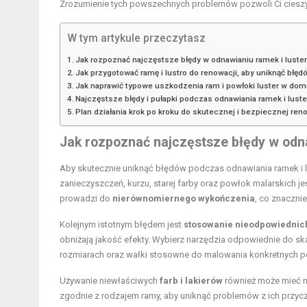
Zrozumienie tych powszechnych problemów pozwoli Ci cieszy
W tym artykule przeczytasz
Jak rozpoznać najczęstsze błędy w odnawianiu ramek i luste
Jak przygotować ramę i lustro do renowacji, aby uniknąć błęd
Jak naprawić typowe uszkodzenia ram i powłoki luster w do
Najczęstsze błędy i pułapki podczas odnawiania ramek i luste
Plan działania krok po kroku do skutecznej i bezpiecznej reno
Jak rozpoznać najczęstsze błędy w odna
Aby skutecznie uniknąć błędów podczas odnawiania ramek i l
zanieczyszczeń, kurzu, starej farby oraz powłok malarskich 
prowadzi do
nierównomiernego wykończenia
, co znaczni
Kolejnym istotnym błędem jest
stosowanie nieodpowiednic
obniżają jakość efekty. Wybierz narzędzia odpowiednie do ska
rozmiarach oraz wałki stosowne do malowania konkretnych p
Używanie niewłaściwych
farb i lakierów
również może mieć n
zgodnie z rodzajem ramy, aby uniknąć problemów z ich przycz