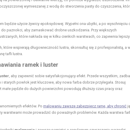
y oczyszczonej wymieszanej z wodą do stworzenia pasty do czyszczenia, któr
będzie użycie żywicy epoksydowej. Wypełni ona ubytki, a po wyschnięciu 
u do paznokci, aby zamaskować drobne uszkodzenia. Przy większych
trzanych, które nakłada się w kilku cienkich warstwach, co zapewnia lepszy 
 które wspierają długowieczność lustra, skonsultuj się z profesjonalistą, a 
 tafli lustra.
awiania ramek i luster
luster
, aby zapewnić sobie satysfakcjonujący efekt. Przede wszystkim, zadba
 i starych powłok jest kluczowe, aby nowa farba dobrze przylegała. Stosuj
yt małe pędzle do dużych powierzchni powodują dłuższy czas pracy oraz
równomiernych efektów. Po
malowaniu zawsze zabezpiecz ramę, aby chronić
j
zy warstwami może prowadzić do poważnych problemów. Każda warstwa far
 techniki
malowania
i zawsze pamiętaj o regularnym czyszczeniu narzędzi.