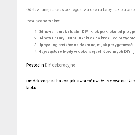
Odstaw ramę na czas pełnego utwardzenia farby i lakieru pr
Powiązane wpisy:
Odnowa ramek i luster DIY: krok po kroku od przyg
Odnowa ramy lustra DIY: krok po kroku od przygot
Upcycling słoików na dekoracje: jak przygotować i
Najczęstsze błędy w dekoracjach ściennych DIY i 
Posted in
DIY dekoracyjne
Nawigacja
DIY dekoracje na balkon: jak stworzyć trwałe i stylowe aranżac
wpisu
kroku