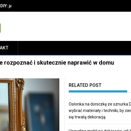
IY: jak wybrać materiały i techniki, by cieszyć się trwałą dekoracją
TAKT
 je rozpoznać i skutecznie naprawić w domu
RELATED POST
Osłonka na doniczkę ze sznurka DI
wybrać materiały i techniki, by ci
się trwałą dekoracją
Upcycling mebli na dekoracje: jak 