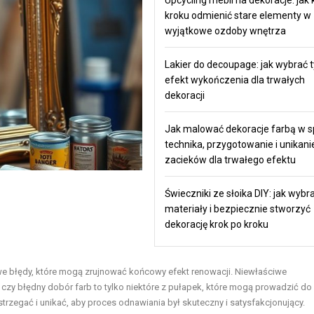
kroku odmienić stare elementy w
wyjątkowe ozdoby wnętrza
Lakier do decoupage: jak wybrać t
efekt wykończenia dla trwałych
dekoracji
Jak malować dekoracje farbą w s
technika, przygotowanie i unikani
zacieków dla trwałego efektu
Świeczniki ze słoika DIY: jak wybr
materiały i bezpiecznie stworzyć
dekorację krok po kroku
we błędy, które mogą zrujnować końcowy efekt renowacji. Niewłaściwe
czy błędny dobór farb to tylko niektóre z pułapek, które mogą prowadzić do
trzegać i unikać, aby proces odnawiania był skuteczny i satysfakcjonujący.