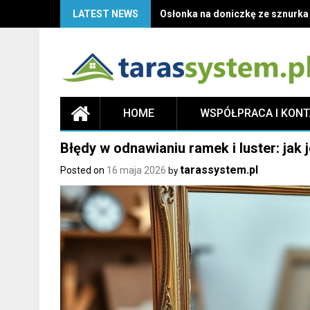
LATEST NEWS
Osłonka na doniczkę ze sznurka D
HOME
WSPÓŁPRACA I KON
Błędy w odnawianiu ramek i luster: jak
tarassystem.pl
Posted on
16 maja 2026
by