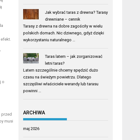
ą
Jak wybrać taras z drewna? Tarasy
drewniane – cennik
da
Tarasy z drewna na dobre zagościły w wielu
polskich domach. Nic dziwnego, gdyż dzięki
efekt.
wykorzystaniu naturalnego …
w
Taras latem – jak zorganizować
letni taras?
Latem szczególnie chcemy spędzić dużo
czasu na świeżym powietrzu. Dlatego
j o
szczęśliwi właściciele werandy lub tarasu
powinni …
ARCHIWA
ą przed
by musi
maj 2026