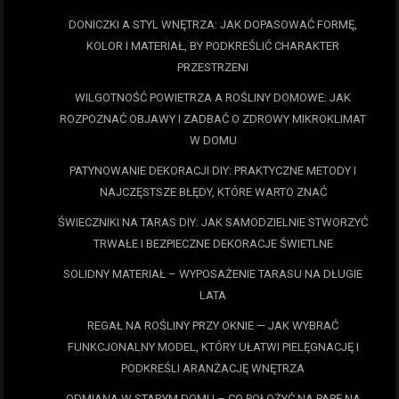
DONICZKI A STYL WNĘTRZA: JAK DOPASOWAĆ FORMĘ,
KOLOR I MATERIAŁ, BY PODKREŚLIĆ CHARAKTER
PRZESTRZENI
WILGOTNOŚĆ POWIETRZA A ROŚLINY DOMOWE: JAK
ROZPOZNAĆ OBJAWY I ZADBAĆ O ZDROWY MIKROKLIMAT
W DOMU
PATYNOWANIE DEKORACJI DIY: PRAKTYCZNE METODY I
NAJCZĘSTSZE BŁĘDY, KTÓRE WARTO ZNAĆ
ŚWIECZNIKI NA TARAS DIY: JAK SAMODZIELNIE STWORZYĆ
TRWAŁE I BEZPIECZNE DEKORACJE ŚWIETLNE
SOLIDNY MATERIAŁ – WYPOSAŻENIE TARASU NA DŁUGIE
LATA
REGAŁ NA ROŚLINY PRZY OKNIE — JAK WYBRAĆ
FUNKCJONALNY MODEL, KTÓRY UŁATWI PIELĘGNACJĘ I
PODKREŚLI ARANŻACJĘ WNĘTRZA
ODMIANA W STARYM DOMU – CO POŁOŻYĆ NA PAPĘ NA