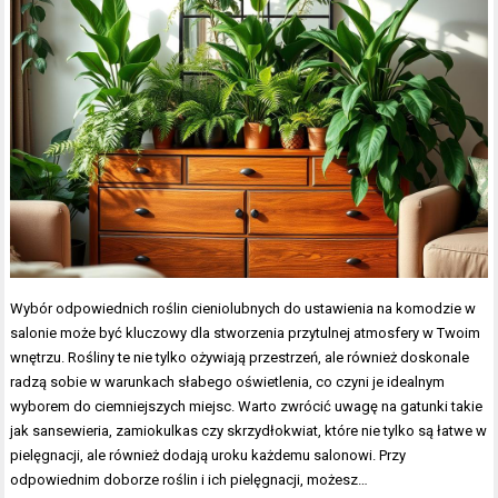
Wybór odpowiednich roślin cieniolubnych do ustawienia na komodzie w
salonie może być kluczowy dla stworzenia przytulnej atmosfery w Twoim
wnętrzu. Rośliny te nie tylko ożywiają przestrzeń, ale również doskonale
radzą sobie w warunkach słabego oświetlenia, co czyni je idealnym
wyborem do ciemniejszych miejsc. Warto zwrócić uwagę na gatunki takie
jak sansewieria, zamiokulkas czy skrzydłokwiat, które nie tylko są łatwe w
pielęgnacji, ale również dodają uroku każdemu salonowi. Przy
odpowiednim doborze roślin i ich pielęgnacji, możesz…