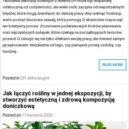
Tworzenie dekoracji ściennych z drewna DIY może być wspaniałą
odskocznią od codzienności, ale wiele osób zaczyna od niepotrzebnych
błędów, które mogą zniechęcić do dalszej pracy. Aby uniknąć frustracji,
warto poznać kluczowe zasady, które pomogą Ci skutecznie rozpocząć
ten kreatywny proces. Zrozumienie podstawowych kroków planowania
oraz najczęstszych pułapek, które czekają na początkujących twórców,
pozwoli Ci cieszyć się nie tylko efektami swojej pracy, ale również samym
jej wykonaniem. Niezależnie od tego, czy planujesz prostą ozdobę, czy
bardziej…
READ MORE
Posted in
DIY dekoracyjne
Jak łączyć rośliny w jednej ekspozycji, by
stworzyć estetyczną i zdrową kompozycję
doniczkową
Posted on
11 kwietnia 2026