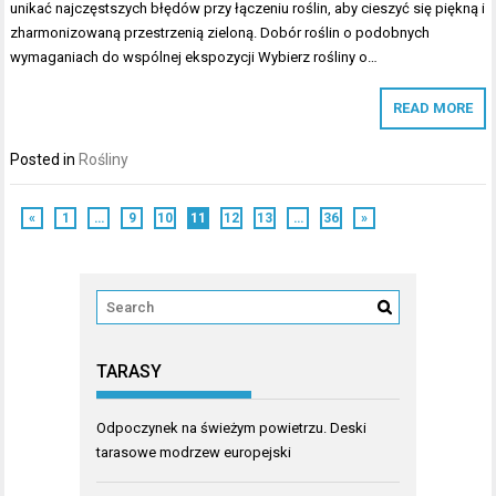
unikać najczęstszych błędów przy łączeniu roślin, aby cieszyć się piękną i
zharmonizowaną przestrzenią zieloną. Dobór roślin o podobnych
wymaganiach do wspólnej ekspozycji Wybierz rośliny o…
READ MORE
Posted in
Rośliny
«
1
…
9
10
11
12
13
…
36
»
TARASY
Odpoczynek na świeżym powietrzu. Deski
tarasowe modrzew europejski