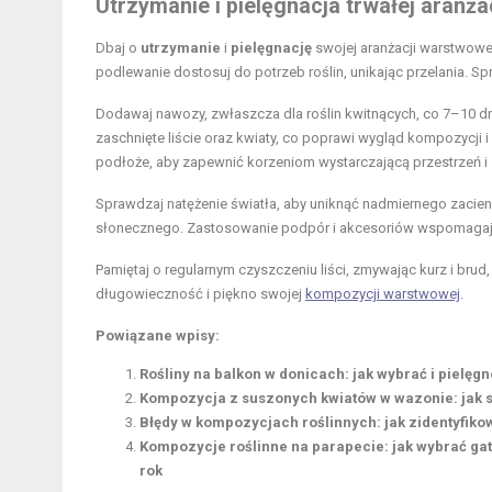
Utrzymanie i pielęgnacja trwałej aranż
Dbaj o
utrzymanie
i
pielęgnację
swojej aranżacji warstwowej
podlewanie dostosuj do potrzeb roślin, unikając przelania. Sp
Dodawaj nawozy, zwłaszcza dla roślin kwitnących, co 7–10 dni
zaschnięte liście oraz kwiaty, co poprawi wygląd kompozycji 
podłoże, aby zapewnić korzeniom wystarczającą przestrzeń i
Sprawdzaj natężenie światła, aby uniknąć nadmiernego zacieni
słonecznego. Zastosowanie podpór i akcesoriów wspomagając
Pamiętaj o regularnym czyszczeniu liści, zmywając kurz i brud
długowieczność i piękno swojej
kompozycji warstwowej
.
Powiązane wpisy:
Rośliny na balkon w donicach: jak wybrać i pielęg
Kompozycja z suszonych kwiatów w wazonie: jak st
Błędy w kompozycjach roślinnych: jak zidentyfik
Kompozycje roślinne na parapecie: jak wybrać gatu
rok