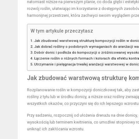
natomiast niższe na pierwszym planie, co doda głębi i estetyk
rozwój roślin, ułatwiając im korzystanie z dostępnych zasobó
harmonijnej przestrzeni, która zachwyci swoim wyglądem prze
W tym artykule przeczytasz
Jak zbudować warstwową strukturę kompozycji roślin w don
Jak dobrać rośliny o podobnych wymaganiach do aranżacji w
Dobór donic i podłoża do kompozycji o zróżnicowanej wysok
Łączenie roślin o różnych formach i kolorach dla efektu kontr
Utrzymanie i pielęgnacja trwałej aranżacji warstwowej w doni
Jak zbudować warstwową strukturę komp
Rozplanowanie roślin w kompozycji doniczkowej tak, aby z
rośliny z tyłu lub w środku donicy, a niższe oraz rośliny zwis
wszystkich okazów, co przyczyni się do ich lepszego wzrost
Przy sadzeniu, rozpocznij od ułożenia drenażu na dnie donicy
wysokością lub terminem kwitnienia, co umożliwi stopniowy 
uniknąć ich zakłócania wzrostu.