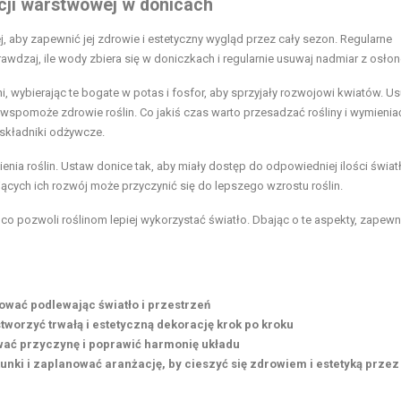
acji warstwowej w donicach
, aby zapewnić jej zdrowie i estetyczny wygląd przez cały sezon. Regularne
rawdzaj, ile wody zbiera się w doniczkach i regularnie usuwaj nadmiar z osłon
, wybierając te bogate w potas i fosfor, aby sprzyjały rozwojowi kwiatów. U
i wspomoże zdrowie roślin. Co jakiś czas warto przesadzać rośliny i wymienia
 składniki odżywcze.
enia roślin. Ustaw donice tak, aby miały dostęp do odpowiedniej ilości świat
ych ich rozwój może przyczynić się do lepszego wzrostu roślin.
, co pozwoli roślinom lepiej wykorzystać światło. Dbając o te aspekty, zapewn
nować podlewając światło i przestrzeń
worzyć trwałą i estetyczną dekorację krok po kroku
ować przyczynę i poprawić harmonię układu
nki i zaplanować aranżację, by cieszyć się zdrowiem i estetyką przez