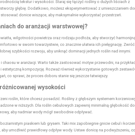
odnością tekstur i wysokości. Staraj się łączyć rośliny o dużych liściach z
 i stworzy głębię. Dodatkowo, możesz eksperymentować z umieszczaniem do
kże stosować donice wiszące, aby maksymalnie wykorzystać przestrzeń.
niach do aranżacji warstwowej?
wiatła, wilgotności powietrza oraz rodzaju podłoża, aby stworzyć harmonijn
ę komfortowo w swoim towarzystwie, co znacznie ułatwia ich pielęgnację. Zwró
obnej szybkości rozwoju, aby uniknąć dominacji jednych roślin nad innymi.
u i chaosu w aranżacji. Warto także zastosować motyw przewodni, na przykła
jną i estetyczną kompozycję. Rozważ również wykorzystanie gotowych zestaw
, co sprawi, że proces doboru stanie się jeszcze łatwiejszy.
zróżnicowanej wysokości
zeni roślin, które chcesz posadzić. Rośliny z głębszym systemem korzenio
sadzone w niższych. Dla roślin cebulowych zapewnij minimalną głębokość do
ywowy, aby nadmiar wody mógł swobodnie odpływać.
uboziarnistym piaskiem lub grysem. Taki mix zapobiegnie gnicie cebul i korzen
m, aby umożliwić prawidłowy odpływ wody. Ustaw donicę na podwyższeniu, co