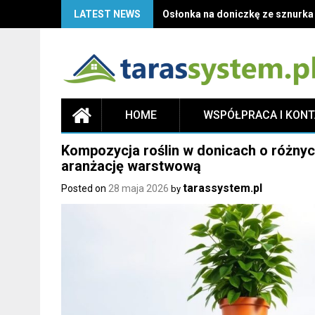
LATEST NEWS
Osłonka na doniczkę ze sznurka D
HOME
WSPÓŁPRACA I KON
Kompozycja roślin w donicach o różnyc
aranżację warstwową
tarassystem.pl
Posted on
28 maja 2026
by