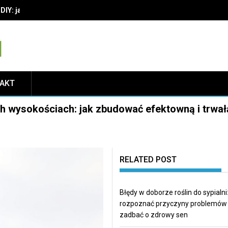
IY: jak wybrać materiały i techniki, by cieszyć się trwałą dekoracją
TAKT
h wysokościach: jak zbudować efektowną i trwał
RELATED POST
Błędy w doborze roślin do sypialni:
rozpoznać przyczyny problemów 
zadbać o zdrowy sen