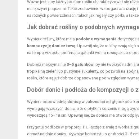
Ważne jest, aby każdy poziom roślin charakteryzował się różnor
mniejszymi pnączami. Takie zestawienie wzbogaci aranżację
na różnych powierzchniach, takich jak regały czy półki, a ta
Jak dobrać rośliny o podobnych wymaga
Wybierz rośliny, które mają
podobne wymagania
dotyczące ś
kompozycję doniczkową
. Upewnij się, że rośliny czują si
na tempo wzrostu, preferując gatunki wolno rosnące lub o pod
Dobierz maksymalnie
3–5 gatunków
, by nie tworzyć nadmiar
tropikalną zieleń lub pustynne sukulenty, co pozwoli na spó
roślin, które są już dobrze dopasowane pod względem wymagań
Dobór donic i podłoża do kompozycji o 
Wybierz odpowiednią
donicę
w zależności od głębokości kor
wymagają wyższych donic, a te o płytkim korzeniu mogą być 
wynoszącą 15–18 cm. Upewnij się, że donica ma otwór odpł
Przygotuj podłoże w proporcji 1:1, łącząc ziemię z worka z gr
drenaż na dnie donicy, używając keramzytu o grubości 3–5 c