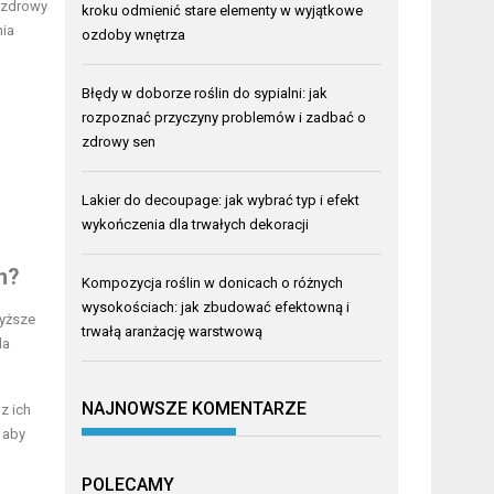
a zdrowy
kroku odmienić stare elementy w wyjątkowe
nia
ozdoby wnętrza
Błędy w doborze roślin do sypialni: jak
rozpoznać przyczyny problemów i zadbać o
zdrowy sen
Lakier do decoupage: jak wybrać typ i efekt
wykończenia dla trwałych dekoracji
h?
Kompozycja roślin w donicach o różnych
wysokościach: jak zbudować efektowną i
wyższe
trwałą aranżację warstwową
la
NAJNOWSZE KOMENTARZE
z ich
 aby
POLECAMY