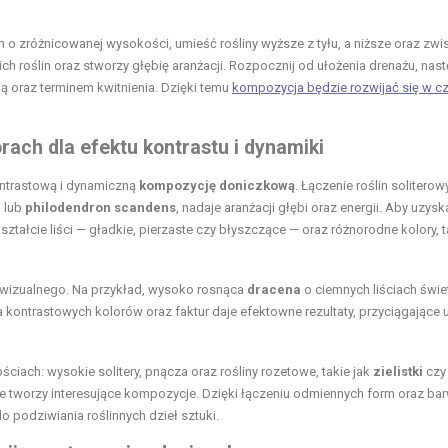
 zróżnicowanej wysokości, umieść rośliny wyższe z tyłu, a niższe oraz zwi
h roślin oraz stworzy głębię aranżacji. Rozpocznij od ułożenia drenażu, nas
ą oraz terminem kwitnienia. Dzięki temu
kompozycja będzie rozwijać się w cz
rach dla efektu kontrastu i dynamiki
kontrastową i dynamiczną
kompozycję doniczkową
. Łączenie roślin soliterow
m
lub
philodendron scandens
, nadaje aranżacji głębi oraz energii. Aby uzysk
ształcie liści — gładkie, pierzaste czy błyszczące — oraz różnorodne kolory, t
a wizualnego. Na przykład, wysoko rosnąca
dracena
o ciemnych liściach świe
a kontrastowych kolorów oraz faktur daje efektowne rezultaty, przyciągające 
ściach: wysokie solitery, pnącza oraz rośliny rozetowe, takie jak
zielistki
czy
także tworzy interesujące kompozycje. Dzięki łączeniu odmiennych form oraz ba
o podziwiania roślinnych dzieł sztuki.