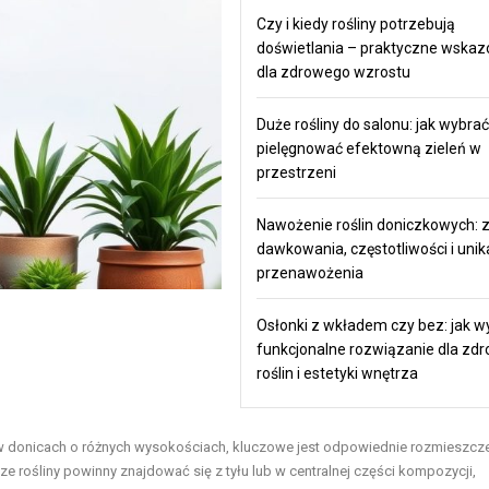
Czy i kiedy rośliny potrzebują
doświetlania – praktyczne wskaz
dla zdrowego wzrostu
Duże rośliny do salonu: jak wybrać 
pielęgnować efektowną zieleń w
przestrzeni
Nawożenie roślin doniczkowych: 
dawkowania, częstotliwości i unik
przenawożenia
Osłonki z wkładem czy bez: jak w
funkcjonalne rozwiązanie dla zdr
roślin i estetyki wnętrza
 w donicach o różnych wysokościach, kluczowe jest odpowiednie rozmieszcz
e rośliny powinny znajdować się z tyłu lub w centralnej części kompozycji,