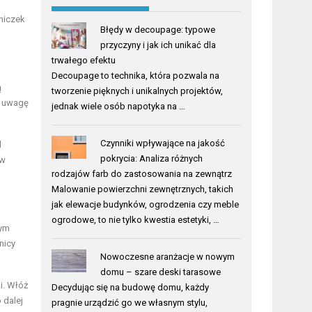
niczek
Błędy w decoupage: typowe
przyczyny i jak ich unikać dla
trwałego efektu
Decoupage to technika, która pozwala na
ą
tworzenie pięknych i unikalnych projektów,
ć uwagę
jednak wiele osób napotyka na …
Czynniki wpływające na jakość
d
pokrycia: Analiza różnych
ów
rodzajów farb do zastosowania na zewnątrz
Malowanie powierzchni zewnętrznych, takich
jak elewacje budynków, ogrodzenia czy meble
ogrodowe, to nie tylko kwestia estetyki, …
wym
nicy
Nowoczesne aranżacje w nowym
domu – szare deski tarasowe
i. Włóż
Decydując się na budowę domu, każdy
 dalej
pragnie urządzić go we własnym stylu,