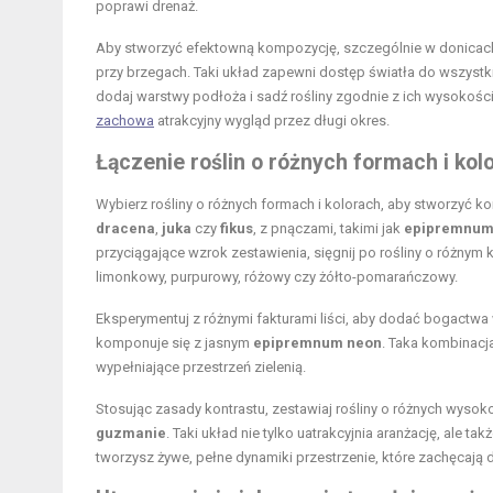
poprawi drenaż.
Aby stworzyć efektowną kompozycję, szczególnie w donicach o
przy brzegach. Taki układ zapewni dostęp światła do wszystkic
dodaj warstwy podłoża i sadź rośliny zgodnie z ich wysokości
zachowa
atrakcyjny wygląd przez długi okres.
Łączenie roślin o różnych formach i kolo
Wybierz rośliny o różnych formach i kolorach, aby stworzyć 
dracena
,
juka
czy
fikus
, z pnączami, takimi jak
epipremnu
przyciągające wzrok zestawienia, sięgnij po rośliny o różnym k
limonkowy, purpurowy, różowy czy żółto-pomarańczowy.
Eksperymentuj z różnymi fakturami liści, aby dodać bogactw
komponuje się z jasnym
epipremnum neon
. Taka kombinacj
wypełniające przestrzeń zielenią.
Stosując zasady kontrastu, zestawiaj rośliny o różnych wysoko
guzmanie
. Taki układ nie tylko uatrakcyjnia aranżację, ale 
tworzysz żywe, pełne dynamiki przestrzenie, które zachęcają d