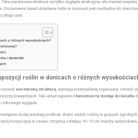
i. Taka warstwowa struktura nie tylko wygląda atrakcyjnie, ale również wspier
w. Zrozumienie zasad układania roślin w donicach jest niezbędne do stworze
z długi czas.
icach o różnych wysokościach?
arstwowej?
ości
astu i dynamiki
cach
ozycji roślin w donicach o różnych wysokościac
astosować
warstwową strukturę
, wymaga przemyślanej organizacji. Umieść 
ające przy krawędziach. Taki układ zapewni
równomierny dostęp do światła
d
u i zdrowego wyglądu.
, następnie dodaj warstwę podłoża. Warto sadzić rośliny w grupach zgodnych 
rozwój kompozycji w czasie. Utrzymuj odstępy 10–15 cm między sadzonkami,