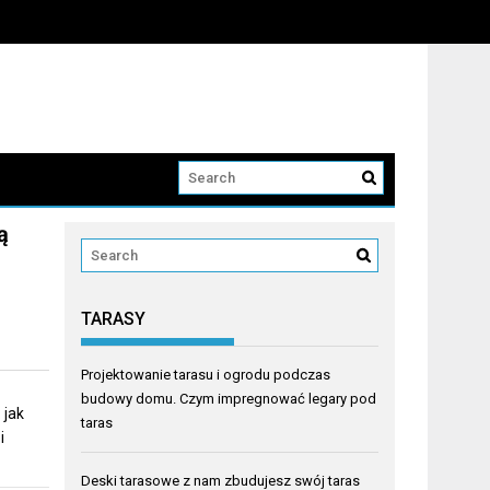
ą
TARASY
Projektowanie tarasu i ogrodu podczas
budowy domu. Czym impregnować legary pod
 jak
taras
i
Deski tarasowe z nam zbudujesz swój taras