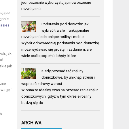
jednocześnie wykorzystując nowoczesne
rozwiązania …
sające
tępnie
Podstawki pod doniczki: jak
asie i
wybrać trwałe i funkcjonalne
rozwiązanie chroniące rośliny i meble
Wybór odpowiedniej podstawki pod doniczkę
może wydawać się prostym zadaniem, ale
ych, jak
wiele osób popełnia błędy, które …
ać
akie jak
Kiedy przesadzać rośliny
doniczkowe, by uniknąć stresu i
tnie
wspierać zdrowy wzrost
uwagę i
Wiosna to idealny czas na przesadzanie roślin
doniczkowych, gdyż w tym okresie rośliny
budzą się do …
rw
ARCHIWA