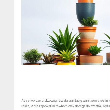
Aby stworzyć efektowną i trwałą aranżację warstwową roślin
roślin, które zapewni im równomierny dostęp do światła. Wyższ