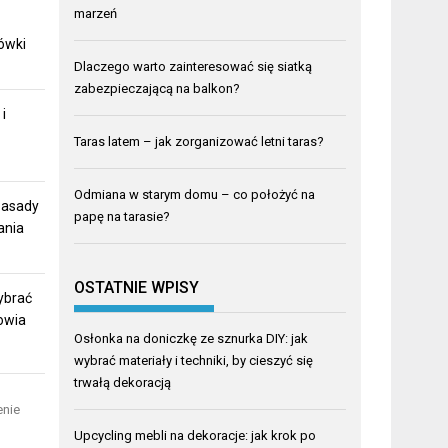
marzeń
ówki
Dlaczego warto zainteresować się siatką
zabezpieczającą na balkon?
i
Taras latem – jak zorganizować letni taras?
Odmiana w starym domu – co położyć na
zasady
papę na tarasie?
ania
OSTATNIE WPISY
ybrać
owia
Osłonka na doniczkę ze sznurka DIY: jak
wybrać materiały i techniki, by cieszyć się
trwałą dekoracją
enie
Upcycling mebli na dekoracje: jak krok po