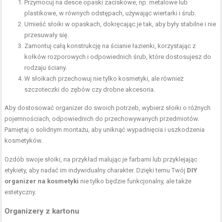
Przymocuj na desce opaski zaciskowe, np. metalowe lub
plastikowe, w równych odstępach, używając wiertarki i śrub.
Umieść słoiki w opaskach, dokręcając je tak, aby były stabilne i nie
przesuwały się.
Zamontuj całą konstrukcję na ścianie łazienki, korzystając z
kołków rozporowych i odpowiednich śrub, które dostosujesz do
rodzaju ściany.
W słoikach przechowuj nie tylko kosmetyki, ale również
szczoteczki do zębów czy drobne akcesoria.
Aby dostosować organizer do swoich potrzeb, wybierz słoiki o różnych
pojemnościach, odpowiednich do przechowywanych przedmiotów.
Pamiętaj o solidnym montażu, aby uniknąć wypadnięcia i uszkodzenia
kosmetyków.
Ozdób swoje słoiki, na przykład malując je farbami lub przyklejając
etykiety, aby nadać im indywidualny charakter. Dzięki temu Twój
DIY
organizer na kosmetyki
nie tylko będzie funkcjonalny, ale także
estetyczny.
Organizery z kartonu