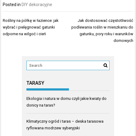
Posted in
DIY dekoracyjne
Nawigacja
Rośliny na półkę w łazience: jak
Jak dostosować częstotliwość
wpisu
wybrać i pielęgnować gatunki
podlewania roślin w mieszkaniu do
odporne na wilgoć i cień
gatunku, pory roku i warunków
domowych
TARASY
Ekologia i natura w domu czyli jakie kwiaty do
donicy na taras?
Klimatyczny ogród i taras – deska tarasowa
ryflowana modrzew syberyjski