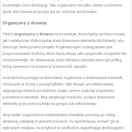
kosmetyki i inne drobiazgi. Taki organizator nie tylko ułatwi codzienne
życie, ale również przyczyni się do ochrony środowiska.
Organizery z drewna
Twórz
organizery z drewna
na kosmetyki, które będą zarówno trwałe,
jak i estetyczne. Wykorzystaj stare drewniane elementy lub listewki, aby
stworzyć funkcjonalny projekt. Przykładowym rozwiązaniem jest
przymocowanie słoików, które będą służyć jako pojemniki na pędzle lub
inne kosmetyki, do drewnianej deski. Możesz również stworzyć półkę,
którą zawiesisz na ścianie w łazience lub sypialni.
Inna technika polega na stworzeniu organizera z drewnianych listewek,
złożonych w formę z przegródkami. Taki design umożliwia łatwą
segregację różnych produktów, dzięki czemu szybciej znajdziesz
potrzebne kosmetyki. Aby zwiększyć trwałość, połącz drewniane
elementy przy pomocy kleju na gorąco lub wikolowego.
Aby nadać organizerowi indywidualny charakter, pomaluj go farbą
akrylową, najlepiej w jasnych kolorach. Po wyschnięciu, umieść go w
wybranym miejscu, na przykład w szufladzie, wypełniając drobiazgami.