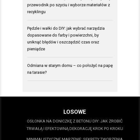
przewodnik po szyciu i wyborze materiałów z
recyklingu
Pędzle i wałki do DIY: jak wybrać narzędzia
dopasowane do farby i powierzchni, by
uniknąć błędów i oszczędzić czas oraz
pieniądze
Odmiana w starym domu – co położyć na papę
na tarasie?
LOSOWE
OSŁONKA NA DONICZKĘ Z BETONU DIY: JAK ZROBIĆ
TRWAŁĄ I EFEKTOWNĄ DEKORACJĘ KROK PO KROKU
MINIMALISTYCZNE MARZENIE: SEKRETY TWORZENIA