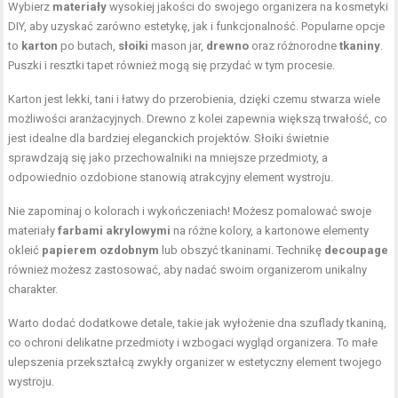
Wybierz
materiały
wysokiej jakości do swojego organizera na kosmetyki
DIY, aby uzyskać zarówno estetykę, jak i funkcjonalność. Popularne opcje
to
karton
po butach,
słoiki
mason jar,
drewno
oraz różnorodne
tkaniny
.
Puszki i resztki tapet również mogą się przydać w tym procesie.
Karton jest lekki, tani i łatwy do przerobienia, dzięki czemu stwarza wiele
możliwości aranżacyjnych. Drewno z kolei zapewnia większą trwałość, co
jest idealne dla bardziej eleganckich projektów. Słoiki świetnie
sprawdzają się jako przechowalniki na mniejsze przedmioty, a
odpowiednio ozdobione stanowią atrakcyjny element wystroju.
Nie zapominaj o kolorach i wykończeniach! Możesz pomalować swoje
materiały
farbami akrylowymi
na różne kolory, a kartonowe elementy
okleić
papierem ozdobnym
lub obszyć tkaninami. Technikę
decoupage
również możesz zastosować, aby nadać swoim organizerom unikalny
charakter.
Warto dodać dodatkowe detale, takie jak wyłożenie dna szuflady tkaniną,
co ochroni delikatne przedmioty i wzbogaci wygląd organizera. To małe
ulepszenia przekształcą zwykły organizer w estetyczny element twojego
wystroju.