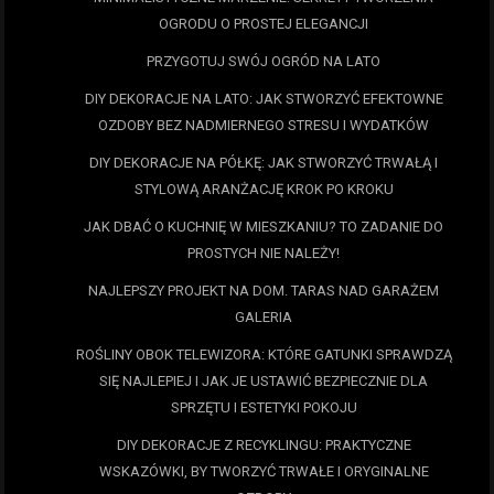
OGRODU O PROSTEJ ELEGANCJI
PRZYGOTUJ SWÓJ OGRÓD NA LATO
DIY DEKORACJE NA LATO: JAK STWORZYĆ EFEKTOWNE
OZDOBY BEZ NADMIERNEGO STRESU I WYDATKÓW
DIY DEKORACJE NA PÓŁKĘ: JAK STWORZYĆ TRWAŁĄ I
STYLOWĄ ARANŻACJĘ KROK PO KROKU
JAK DBAĆ O KUCHNIĘ W MIESZKANIU? TO ZADANIE DO
PROSTYCH NIE NALEŻY!
NAJLEPSZY PROJEKT NA DOM. TARAS NAD GARAŻEM
GALERIA
ROŚLINY OBOK TELEWIZORA: KTÓRE GATUNKI SPRAWDZĄ
SIĘ NAJLEPIEJ I JAK JE USTAWIĆ BEZPIECZNIE DLA
SPRZĘTU I ESTETYKI POKOJU
DIY DEKORACJE Z RECYKLINGU: PRAKTYCZNE
WSKAZÓWKI, BY TWORZYĆ TRWAŁE I ORYGINALNE