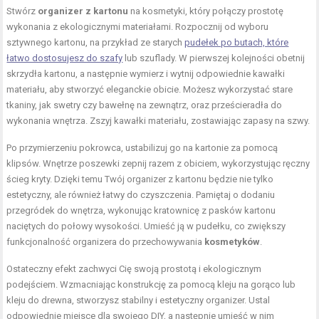
Stwórz
organizer z kartonu
na kosmetyki, który połączy prostotę
wykonania z ekologicznymi materiałami. Rozpocznij od wyboru
sztywnego kartonu, na przykład ze starych
pudełek po butach, które
łatwo dostosujesz do szafy
lub szuflady. W pierwszej kolejności obetnij
skrzydła kartonu, a następnie wymierz i wytnij odpowiednie kawałki
materiału, aby stworzyć eleganckie obicie. Możesz wykorzystać stare
tkaniny, jak swetry czy bawełnę na zewnątrz, oraz prześcieradła do
wykonania wnętrza. Zszyj kawałki materiału, zostawiając zapasy na szwy.
Po przymierzeniu pokrowca, ustabilizuj go na kartonie za pomocą
klipsów. Wnętrze poszewki zepnij razem z obiciem, wykorzystując ręczny
ścieg kryty. Dzięki temu Twój organizer z kartonu będzie nie tylko
estetyczny, ale również łatwy do czyszczenia. Pamiętaj o dodaniu
przegródek do wnętrza, wykonując kratownicę z pasków kartonu
naciętych do połowy wysokości. Umieść ją w pudełku, co zwiększy
funkcjonalność organizera do przechowywania
kosmetyków
.
Ostateczny efekt zachwyci Cię swoją prostotą i ekologicznym
podejściem. Wzmacniając konstrukcję za pomocą kleju na gorąco lub
kleju do drewna, stworzysz stabilny i estetyczny organizer. Ustal
odpowiednie miejsce dla swojego DIY, a następnie umieść w nim