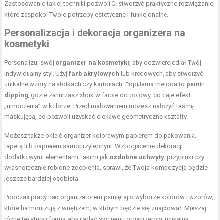
Zastosowanie takiej techniki pozwoli Ci stworzyć praktyczne rozwiązanie,
które zaspokoi Twoje potrzeby estetyczne i funkcjonalne.
Personalizacja i dekoracja organizera na
kosmetyki
Personalizuj swój
organizer na kosmetyki
, aby odzwierciedlał Twój
indywidualny styl. Użyj
farb akrylowych
lub kredowych, aby stworzyć
unikalne wzory na słoikach czy kartonach. Popularna metoda to
paint-
dipping
, gdzie zanurzasz słoik w farbie do połowy, co daje efekt
„umoczenia” w kolorze. Przed malowaniem możesz nałożyć taśmę
maskującą, co pozwoli uzyskać ciekawe geometryczne kształty.
Możesz także okleić organizer kolorowym papierem do pakowania,
tapetą lub papierem samoprzylepnym. Wzbogacenie dekoracji
dodatkowymi elementami, takimi jak
ozdobne uchwyty
, przypinki czy
własnoręcznie robione zdobienia, sprawi, że Twoja kompozycja będzie
jeszcze bardziej osobista.
Podczas pracy nad organizatorem pamiętaj o wyborze kolorów i wzorów,
które harmonizują z wnętrzem, w którym będzie się znajdował. Mieszaj
różne tekstury i formy, aby nadać swojemu organizerowi unikalny