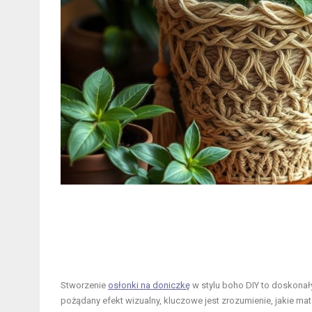
Stworzenie
osłonki na doniczkę
w stylu boho DIY to doskonał
pożądany efekt wizualny, kluczowe jest zrozumienie, jakie mate