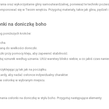
a oraz wykorzystanie gliny samoutwardzalnej, ponieważ te techniki pozwol
mponować się w Twoim wnętrzu. Przygotuj materiały, takie jak glina, pędzel i 
onki na doniczkę boho
ug poniższych kroków:
ucha.
ną do wielkości doniczki.
zki przy pomocy kleju, aby zapewnić stabilność.
uj sznurek według uznania. Ułóż warstwy blisko siebie, a co jakiś czas nanie
yklejając ją tak jak na początku.
okardy, aby nadać osłonce indywidualny charakter.
w osłonkę w wybranym miejscu.
ania osłonki na doniczkę w stylu boho. Przygotuj następujące elementy: