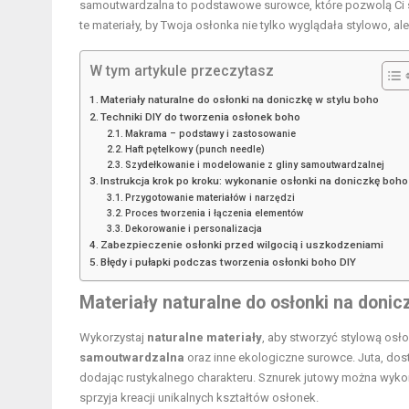
samoutwardzalna to podstawowe surowce, które pozwolą Ci st
te materiały, by Twoja osłonka nie tylko wyglądała stylowo, ale
W tym artykule przeczytasz
Materiały naturalne do osłonki na doniczkę w stylu boho
Techniki DIY do tworzenia osłonek boho
Makrama – podstawy i zastosowanie
Haft pętelkowy (punch needle)
Szydełkowanie i modelowanie z gliny samoutwardzalnej
Instrukcja krok po kroku: wykonanie osłonki na doniczkę boho
Przygotowanie materiałów i narzędzi
Proces tworzenia i łączenia elementów
Dekorowanie i personalizacja
Zabezpieczenie osłonki przed wilgocią i uszkodzeniami
Błędy i pułapki podczas tworzenia osłonki boho DIY
Materiały naturalne do osłonki na donic
Wykorzystaj
naturalne materiały
, aby stworzyć stylową osł
samoutwardzalna
oraz inne ekologiczne surowce. Juta, dos
dodając rustykalnego charakteru. Sznurek jutowy można wykor
sprzyja kreacji unikalnych kształtów osłonek.