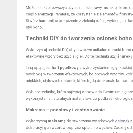
Możesz także rozważyć użycie rafii lub trawy morskiej, które d
ciepło aranżacji. Pamiętaj, że korzystanie z elementów floryst
Stwórz harmonijne połączenie z zielenią roślin, wybierając do
styl boho.
Techniki DIY do tworzenia osłonek boho
Wykorzystaj techniki DIY, aby stworzyć unikalne osłonki boho
efektowne wzory bez użycia igieł. Do tej techniki użyj
śnurek 
Inną opcją jest
haft pętelkowy
z wykorzystaniem igły tkackiej,
swobodę w tworzeniu efektownych, kolorowych wzorów, które 
miękkich, stylowych osłonek, które będą doskonale komponow
Wybierz technikę, która najlepiej odpowiada Twoim umiejętnoś
wykorzystania naturalnych materiałów, co podkreśli ekologiczn
Makrama – podstawy i zastosowanie
Wykorzystaj
makramę
do stworzenia wyjątkowych
osłonek n
dekoracyjnych wzorów poprzez splatanie węzłów. Zacznij o