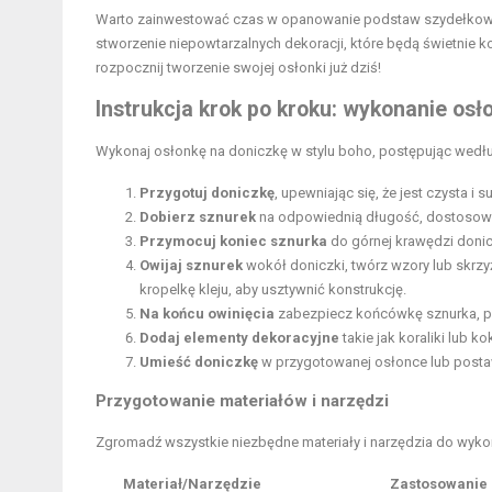
Warto zainwestować czas w opanowanie podstaw szydełkowani
stworzenie niepowtarzalnych dekoracji, które będą świetnie ko
rozpocznij tworzenie swojej osłonki już dziś!
Instrukcja krok po kroku: wykonanie osł
Wykonaj osłonkę na doniczkę w stylu boho, postępując wedł
Przygotuj doniczkę
, upewniając się, że jest czysta i s
Dobierz sznurek
na odpowiednią długość, dostosowa
Przymocuj koniec sznurka
do górnej krawędzi donic
Owijaj sznurek
wokół doniczki, twórz wzory lub skrzyż
kropelkę kleju, aby usztywnić konstrukcję.
Na końcu owinięcia
zabezpiecz końcówkę sznurka, prz
Dodaj elementy dekoracyjne
takie jak koraliki lub k
Umieść doniczkę
w przygotowanej osłonce lub posta
Przygotowanie materiałów i narzędzi
Zgromadź wszystkie niezbędne materiały i narzędzia do wykon
Materiał/Narzędzie
Zastosowanie