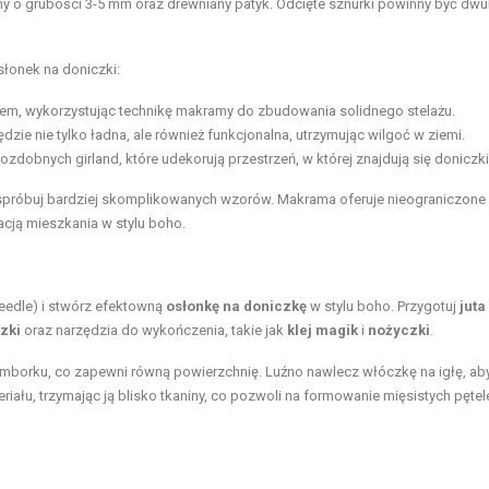
ny o grubości 3-5 mm oraz drewniany patyk. Odcięte sznurki powinny być dwu
łonek na doniczki:
tem, wykorzystując technikę makramy do zbudowania solidnego stelażu.
zie nie tylko ładna, ale również funkcjonalna, utrzymując wilgoć w ziemi.
zdobnych girland, które udekorują przestrzeń, w której znajdują się doniczki
m spróbuj bardziej skomplikowanych wzorów. Makrama oferuje nieograniczone
acją mieszkania w stylu boho.
eedle) i stwórz efektowną
osłonkę na doniczkę
w stylu boho. Przygotuj
juta
zki
oraz narzędzia do wykończenia, takie jak
klej magik
i
nożyczki
.
amborku, co zapewni równą powierzchnię. Luźno nawlecz włóczkę na igłę, ab
riału, trzymając ją blisko tkaniny, co pozwoli na formowanie mięsistych pętel