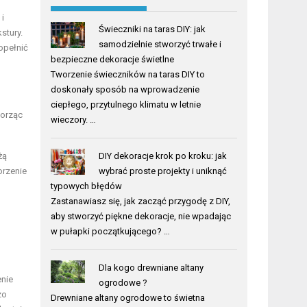
 i
Świeczniki na taras DIY: jak
stury.
samodzielnie stworzyć trwałe i
opełnić
bezpieczne dekoracje świetlne
Tworzenie świeczników na taras DIY to
doskonały sposób na wprowadzenie
ciepłego, przytulnego klimatu w letnie
worząc
wieczory. …
żą
DIY dekoracje krok po kroku: jak
orzenie
wybrać proste projekty i uniknąć
typowych błędów
Zastanawiasz się, jak zacząć przygodę z DIY,
aby stworzyć piękne dekoracje, nie wpadając
w pułapki początkującego? …
Dla kogo drewniane altany
enie
ogrodowe ?
zo
Drewniane altany ogrodowe to świetna