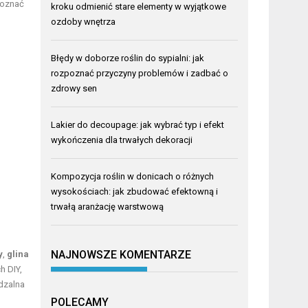
poznać
kroku odmienić stare elementy w wyjątkowe
ozdoby wnętrza
Błędy w doborze roślin do sypialni: jak
rozpoznać przyczyny problemów i zadbać o
zdrowy sen
Lakier do decoupage: jak wybrać typ i efekt
wykończenia dla trwałych dekoracji
Kompozycja roślin w donicach o różnych
wysokościach: jak zbudować efektowną i
trwałą aranżację warstwową
NAJNOWSZE KOMENTARZE
y
,
glina
h DIY,
dzalna
POLECAMY