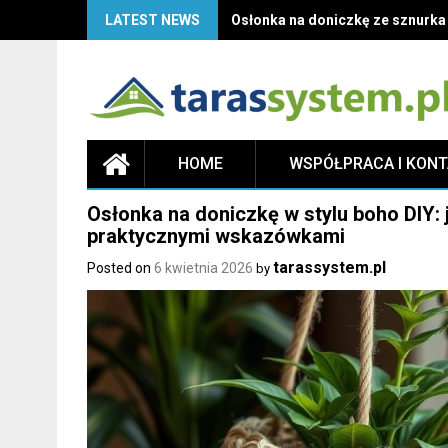
LATEST NEWS
Osłonka na doniczkę ze sznurka D
HOME
WSPÓŁPRACA I KON
Osłonka na doniczkę w stylu boho DIY: 
praktycznymi wskazówkami
tarassystem.pl
Posted on
6 kwietnia 2026
by