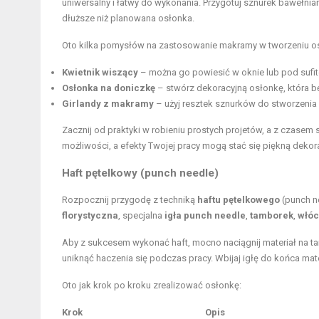
uniwersalny i łatwy do wykonania. Przygotuj sznurek bawełnia
dłuższe niż planowana osłonka.
Oto kilka pomysłów na zastosowanie makramy w tworzeniu os
Kwietnik wiszący
– można go powiesić w oknie lub pod sufi
Osłonka na doniczkę
– stwórz dekoracyjną osłonkę, która będ
Girlandy z makramy
– użyj resztek sznurków do stworzenia o
Zacznij od praktyki w robieniu prostych projetów, a z czase
możliwości, a efekty Twojej pracy mogą stać się piękną dekor
Haft pętelkowy (punch needle)
Rozpocznij przygodę z techniką
haftu pętelkowego
(punch n
florystyczna
, specjalna
igła punch needle
,
tamborek
,
włóc
Aby z sukcesem wykonać haft, mocno naciągnij materiał na t
uniknąć haczenia się podczas pracy. Wbijaj igłę do końca mate
Oto jak krok po kroku zrealizować osłonkę:
Krok
Opis