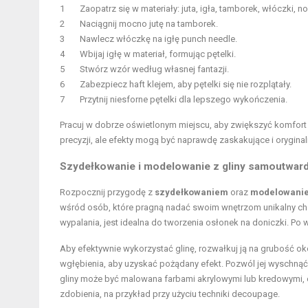
1
Zaopatrz się w materiały: juta, igła, tamborek, włóczki, no
2
Naciągnij mocno jutę na tamborek.
3
Nawlecz włóczkę na igłę punch needle.
4
Wbijaj igłę w materiał, formując pętelki.
5
Stwórz wzór według własnej fantazji.
6
Zabezpiecz haft klejem, aby pętelki się nie rozplątały.
7
Przytnij niesforne pętelki dla lepszego wykończenia.
Pracuj w dobrze oświetlonym miejscu, aby zwiększyć komfort 
precyzji, ale efekty mogą być naprawdę zaskakujące i oryginal
Szydełkowanie i modelowanie z gliny samoutward
Rozpocznij przygodę z
szydełkowaniem
oraz
modelowanie
wśród osób, które pragną nadać swoim wnętrzom unikalny cha
wypalania, jest idealna do tworzenia osłonek na doniczki. Po w
Aby efektywnie wykorzystać glinę, rozwałkuj ją na grubość ok
wgłębienia, aby uzyskać pożądany efekt. Pozwól jej wyschnąć
gliny może być malowana farbami akrylowymi lub kredowymi,
zdobienia, na przykład przy użyciu techniki decoupage.