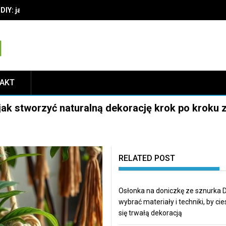
IY: jak wybrać materiały i techniki, by cieszyć się trwałą dekoracją
TAKT
jak stworzyć naturalną dekorację krok po kroku 
RELATED POST
Osłonka na doniczkę ze sznurka DI
wybrać materiały i techniki, by ci
się trwałą dekoracją