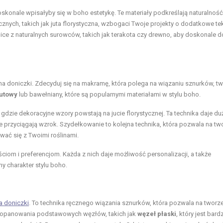
oskonale wpisałyby się w boho estetykę. Te materiały podkreślają naturalność
ycznych, takich jak juta florystyczna, wzbogaci Twoje projekty o dodatkowe tek
nice z naturalnych surowców, takich jak terakota czy drewno, aby doskonale d
 na doniczki. Zdecyduj się na makramę, która polega na wiązaniu sznurków, t
jutowy
lub bawełniany, które są popularnymi materiałami w stylu boho.
 gdzie dekoracyjne wzory powstają na jucie florystycznej. Ta technika daje du
przyciągają wzrok. Szydełkowanie to kolejna technika, która pozwala na tw
ać się z Twoimi roślinami.
ciom i preferencjom. Każda z nich daje możliwość personalizacji, a także
y charakter stylu boho.
a doniczki
. To technika ręcznego wiązania sznurków, która pozwala na tworz
d opanowania podstawowych węzłów, takich jak
węzeł płaski
, który jest bard