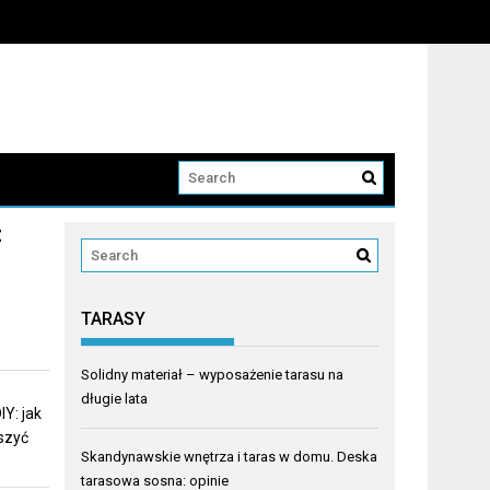
z
TARASY
Solidny materiał – wyposażenie tarasu na
długie lata
Y: jak
eszyć
Skandynawskie wnętrza i taras w domu. Deska
tarasowa sosna: opinie