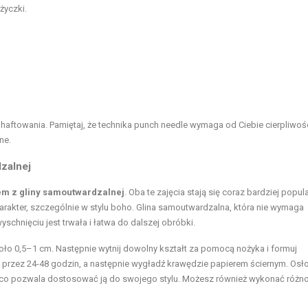
życzki.
haftowania. Pamiętaj, że technika punch needle wymaga od Ciebie cierpliwoś
ne.
zalnej
m z gliny samoutwardzalnej
. Oba te zajęcia stają się coraz bardziej popul
rakter, szczególnie w stylu boho. Glina samoutwardzalna, która nie wymaga
yschnięciu jest trwała i łatwa do dalszej obróbki.
oło 0,5–1 cm. Następnie wytnij dowolny kształt za pomocą nożyka i formuj
 przez 24-48 godzin, a następnie wygładź krawędzie papierem ściernym. Osł
 co pozwala dostosować ją do swojego stylu. Możesz również wykonać różn