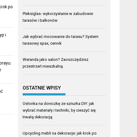
krok po
Pleksiglas- wykorzystanie w zabudowie
tarasów i balkonów
yp i
Jak wybrać mocowanie do tarasu? System
tarasowy spax, cennik
Weranda jako salon? Zaoszczędzisz
prayu:
przestrzeń mieszkalną.
e
OSTATNIE WPISY
ać
Osłonka na doniczkę ze sznurka DIY: jak
wybrać materiały i techniki, by cieszyć się
trwałą dekoracją
Upcycling mebli na dekoracje: jak krok po