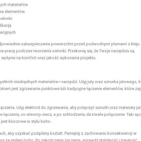
nych materiałów
nia elementów
osłonki
likację
racyjnych
odpowiednie zabezpieczenie powierzchni przed podwodnymi plamami z kleju.
bie pracę podczas tworzenia osłonki. Przekonaj się, że Twoje narzędzia są
wpłynie na komfort oraz jakość wykonania projektu.
stkich niezbędnych materiałów i narzędzi. Użyj juty oraz sznurka jutowego, k
iem jest zgrzewanie punktowe lub tradycyjne łączenie elementów, które za
czenia. Użyj elektrod do zgrzewania, aby połączyć sznurki oraz materiały ju
ce łączenia, co utworzy ciecz, a po schłodzeniu da trwałe połączenie. Taki s
o jest kluczowe w stylu boho.
ach, aby uzyskać pożądany kształt. Pamiętaj o zachowaniu konsekwencji w
ny ze stylem boho. Po zakończeniu łączenia, sprawdź stabilność i trwałość