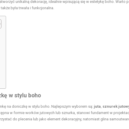
worzyć unikalną dekorację, idealnie wpisującą się w estetykę boho. Warto 
 także była trwała i funkcjonalna.
zkę w stylu boho
onkę na doniczkę w stylu boho. Najlepszym wyborem są:
juta
,
sznurek jutow
tępna w formie worków jutowych lub sznurka, stanowi fundament w projektac
zystać do plecenia lub jako element dekoracyjny, natomiast glina samoutwar