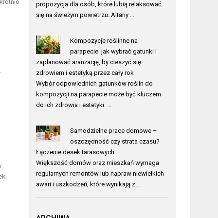
krotnie
propozycja dla osób, które lubią relaksować
się na świeżym powietrzu. Altany …
Kompozycje roślinne na
parapecie: jak wybrać gatunki i
zaplanować aranżację, by cieszyć się
.
zdrowiem i estetyką przez cały rok
Wybór odpowiednich gatunków roślin do
kompozycji na parapecie może być kluczem
do ich zdrowia i estetyki. …
Samodzielne prace domowe –
oszczędność czy strata czasu?
Łączenie desek tarasowych
Większość domów oraz mieszkań wymaga
y
regularnych remontów lub napraw niewielkich
ek.
awari i uszkodzeń, które wynikają z …