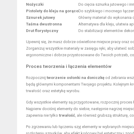
Nożyczki
Do cięcia sznurka jutowego i in
Pistolety do kleju na gorąco
Do szybkiego i mocnego łącze
Sznurek jutowy
Główny materiał do wykonania 
Taśma dwustronna
Alternatywa dla kleju, ułatwia ap
Drut florystyczny
Do stabilizacji elementów deko
Upewnij się, że masz dobrze oświetlone miejsce pracy oraz 
Zorganizuj wszystkie materiały w zasięgu ręki, aby ułatwić so
ergonomiczne i dobrze przystosowane do Twoich potrzeb, co 
Proces tworzenia i łączenia elementów
Rozpocznij
tworzenie osłonki na doniczkę
od zebrania wszy
będą głównymi komponentami Twojego projektu. Kolejnym krok
trwałość oraz estetykę wyrobu.
Gdy wszystkie elementy są przygotowane, rozpocznij proces łą
Najpierw dociśnij elementy do siebie, następnie nagrzej miejs
zapewnia nie tylko
trwałość
, ale również grubszą strukturę, c
Po zgrzewaniu lub łączeniu szyj elementy w wybranych miejsc
rozłożeniu sznurków, aby efekt końcowy był estetyczny i zgod