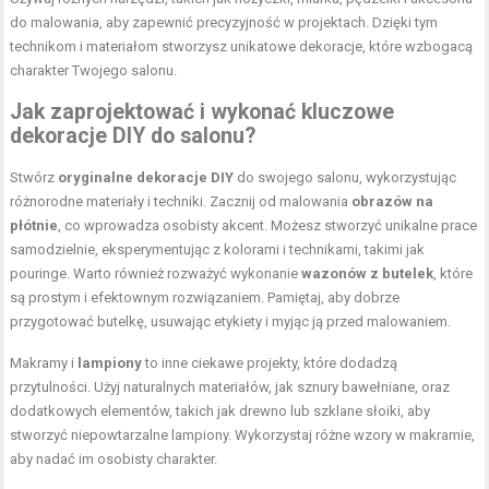
do malowania, aby zapewnić precyzyjność w projektach. Dzięki tym
technikom i materiałom stworzysz unikatowe dekoracje, które wzbogacą
charakter Twojego salonu.
Jak zaprojektować i wykonać kluczowe
dekoracje DIY do salonu?
Stwórz
oryginalne dekoracje DIY
do swojego salonu, wykorzystując
różnorodne materiały i techniki. Zacznij od malowania
obrazów na
płótnie
, co wprowadza osobisty akcent. Możesz stworzyć unikalne prace
samodzielnie, eksperymentując z kolorami i technikami, takimi jak
pouringe. Warto również rozważyć wykonanie
wazonów z butelek
, które
są prostym i efektownym rozwiązaniem. Pamiętaj, aby dobrze
przygotować butelkę, usuwając etykiety i myjąc ją przed malowaniem.
Makramy i
lampiony
to inne ciekawe projekty, które dodadzą
przytulności. Użyj naturalnych materiałów, jak sznury bawełniane, oraz
dodatkowych elementów, takich jak drewno lub szklane słoiki, aby
stworzyć niepowtarzalne lampiony. Wykorzystaj różne wzory w makramie,
aby nadać im osobisty charakter.