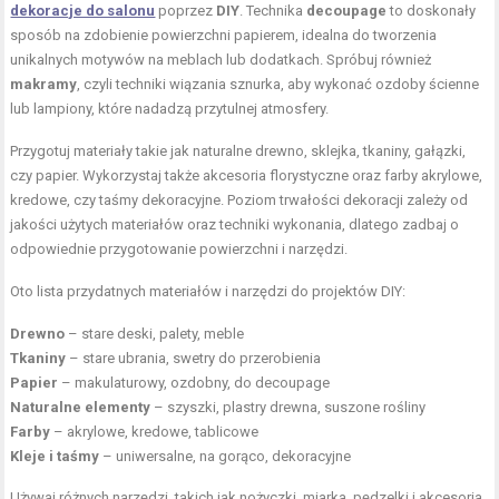
dekoracje do salonu
poprzez
DIY
. Technika
decoupage
to doskonały
sposób na zdobienie powierzchni papierem, idealna do tworzenia
unikalnych motywów na meblach lub dodatkach. Spróbuj również
makramy
, czyli techniki wiązania sznurka, aby wykonać ozdoby ścienne
lub lampiony, które nadadzą przytulnej atmosfery.
Przygotuj materiały takie jak naturalne drewno, sklejka, tkaniny, gałązki,
czy papier. Wykorzystaj także akcesoria florystyczne oraz farby akrylowe,
kredowe, czy taśmy dekoracyjne. Poziom trwałości dekoracji zależy od
jakości użytych materiałów oraz techniki wykonania, dlatego zadbaj o
odpowiednie przygotowanie powierzchni i narzędzi.
Oto lista przydatnych materiałów i narzędzi do projektów DIY:
Drewno
– stare deski, palety, meble
Tkaniny
– stare ubrania, swetry do przerobienia
Papier
– makulaturowy, ozdobny, do decoupage
Naturalne elementy
– szyszki, plastry drewna, suszone rośliny
Farby
– akrylowe, kredowe, tablicowe
Kleje i taśmy
– uniwersalne, na gorąco, dekoracyjne
Używaj różnych narzędzi, takich jak nożyczki, miarka, pędzelki i akcesoria