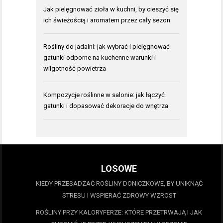
Jak pielęgnować zioła w kuchni, by cieszyć się
ich świeżością i aromatem przez cały sezon
Rośliny do jadalni: jak wybrać i pielęgnować
gatunki odporne na kuchenne warunki i
wilgotność powietrza
Kompozycje roślinne w salonie: jak łączyć
gatunki i dopasować dekoracje do wnętrza
LOSOWE
KIEDY PRZESADZAĆ ROŚLINY DONICZKOWE, BY UNIKNĄĆ
STRESU I WSPIERAĆ ZDROWY WZROST
ROŚLINY PRZY KALORYFERZE: KTÓRE PRZETRWAJĄ I JAK