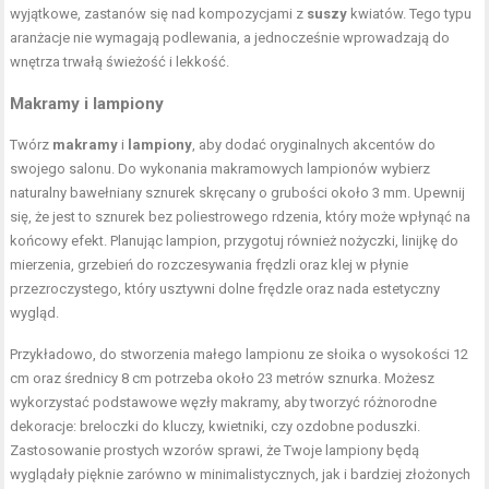
wyjątkowe, zastanów się nad kompozycjami z
suszy
kwiatów. Tego typu
aranżacje nie wymagają podlewania, a jednocześnie wprowadzają do
wnętrza trwałą świeżość i lekkość.
Makramy i lampiony
Twórz
makramy
i
lampiony
, aby dodać oryginalnych akcentów do
swojego salonu. Do wykonania makramowych lampionów wybierz
naturalny bawełniany sznurek skręcany o grubości około 3 mm. Upewnij
się, że jest to sznurek bez poliestrowego rdzenia, który może wpłynąć na
końcowy efekt. Planując lampion, przygotuj również nożyczki, linijkę do
mierzenia, grzebień do rozczesywania frędzli oraz klej w płynie
przezroczystego, który usztywni dolne frędzle oraz nada estetyczny
wygląd.
Przykładowo, do stworzenia małego lampionu ze słoika o wysokości 12
cm oraz średnicy 8 cm potrzeba około 23 metrów sznurka. Możesz
wykorzystać podstawowe węzły makramy, aby tworzyć różnorodne
dekoracje: breloczki do kluczy, kwietniki, czy ozdobne poduszki.
Zastosowanie prostych wzorów sprawi, że Twoje lampiony będą
wyglądały pięknie zarówno w minimalistycznych, jak i bardziej złożonych