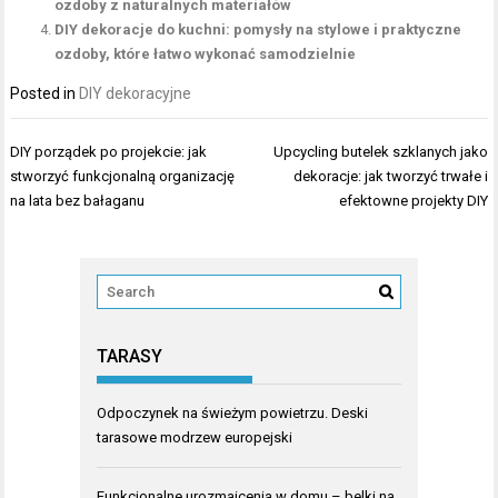
ozdoby z naturalnych materiałów
DIY dekoracje do kuchni: pomysły na stylowe i praktyczne
ozdoby, które łatwo wykonać samodzielnie
Posted in
DIY dekoracyjne
Nawigacja
DIY porządek po projekcie: jak
Upcycling butelek szklanych jako
wpisu
stworzyć funkcjonalną organizację
dekoracje: jak tworzyć trwałe i
na lata bez bałaganu
efektowne projekty DIY
TARASY
Odpoczynek na świeżym powietrzu. Deski
tarasowe modrzew europejski
Funkcjonalne urozmaicenia w domu – belki na