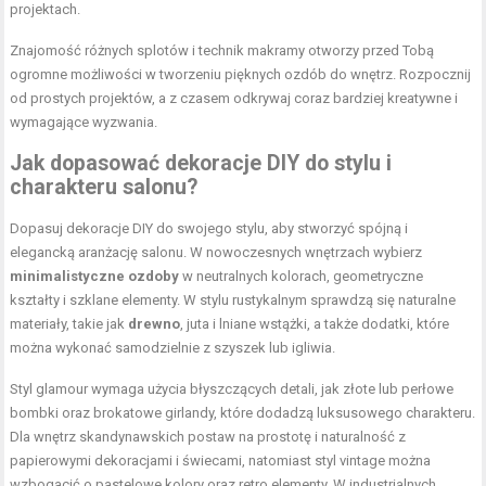
projektach.
Znajomość różnych splotów i technik makramy otworzy przed Tobą
ogromne możliwości w tworzeniu pięknych ozdób do wnętrz. Rozpocznij
od prostych projektów, a z czasem odkrywaj coraz bardziej kreatywne i
wymagające wyzwania.
Jak dopasować dekoracje DIY do stylu i
charakteru salonu?
Dopasuj dekoracje DIY do swojego stylu, aby stworzyć spójną i
elegancką aranżację salonu. W nowoczesnych wnętrzach wybierz
minimalistyczne ozdoby
w neutralnych kolorach, geometryczne
kształty i szklane elementy. W stylu rustykalnym sprawdzą się naturalne
materiały, takie jak
drewno
, juta i lniane wstążki, a także dodatki, które
można wykonać samodzielnie z szyszek lub igliwia.
Styl glamour wymaga użycia błyszczących detali, jak złote lub perłowe
bombki oraz brokatowe girlandy, które dodadzą luksusowego charakteru.
Dla wnętrz skandynawskich postaw na prostotę i naturalność z
papierowymi dekoracjami i świecami, natomiast styl vintage można
wzbogacić o pastelowe kolory oraz retro elementy. W industrialnych