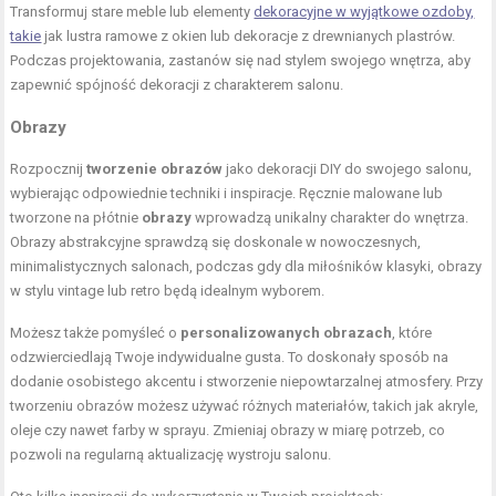
Transformuj stare meble lub elementy
dekoracyjne w wyjątkowe ozdoby,
takie
jak lustra ramowe z okien lub dekoracje z drewnianych plastrów.
Podczas projektowania, zastanów się nad stylem swojego wnętrza, aby
zapewnić spójność dekoracji z charakterem salonu.
Obrazy
Rozpocznij
tworzenie obrazów
jako dekoracji DIY do swojego salonu,
wybierając odpowiednie techniki i inspiracje. Ręcznie malowane lub
tworzone na płótnie
obrazy
wprowadzą unikalny charakter do wnętrza.
Obrazy abstrakcyjne sprawdzą się doskonale w nowoczesnych,
minimalistycznych salonach, podczas gdy dla miłośników klasyki, obrazy
w stylu vintage lub retro będą idealnym wyborem.
Możesz także pomyśleć o
personalizowanych obrazach
, które
odzwierciedlają Twoje indywidualne gusta. To doskonały sposób na
dodanie osobistego akcentu i stworzenie niepowtarzalnej atmosfery. Przy
tworzeniu obrazów możesz używać różnych materiałów, takich jak akryle,
oleje czy nawet farby w sprayu. Zmieniaj obrazy w miarę potrzeb, co
pozwoli na regularną aktualizację wystroju salonu.