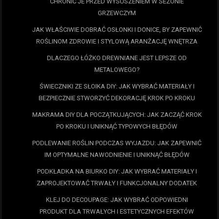
CHRONIĆ JE PRZED WYSUSZENIEM W SEZONIE
GRZEWCZYM
JAK WŁAŚCIWIE DOBRAĆ OSŁONKI I DONICE, BY ZAPEWNIĆ
ROŚLINOM ZDROWIE I STYLOWĄ ARANŻACJĘ WNĘTRZA
DLACZEGO ŁÓŻKO DREWNIANE JEST LEPSZE OD
METALOWEGO?
ŚWIECZNIKI ZE SŁOIKA DIY: JAK WYBRAĆ MATERIAŁY I
BEZPIECZNIE STWORZYĆ DEKORACJĘ KROK PO KROKU
MAKRAMA DIY DLA POCZĄTKUJĄCYCH: JAK ZACZĄĆ KROK
PO KROKU I UNIKNĄĆ TYPOWYCH BŁĘDÓW
PODLEWANIE ROŚLIN PODCZAS WYJAZDU: JAK ZAPEWNIĆ
IM OPTYMALNE NAWODNIENIE I UNIKNĄĆ BŁĘDÓW
PODKŁADKA NA BIURKO DIY: JAK WYBRAĆ MATERIAŁY I
ZAPROJEKTOWAĆ TRWAŁY I FUNKCJONALNY DODATEK
KLEJ DO DECOUPAGE: JAK WYBRAĆ ODPOWIEDNI
PRODUKT DLA TRWAŁYCH I ESTETYCZNYCH EFEKTÓW