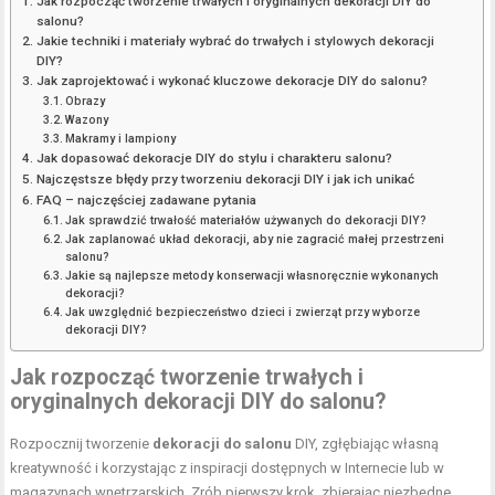
Jak rozpocząć tworzenie trwałych i oryginalnych dekoracji DIY do
salonu?
Jakie techniki i materiały wybrać do trwałych i stylowych dekoracji
DIY?
Jak zaprojektować i wykonać kluczowe dekoracje DIY do salonu?
Obrazy
Wazony
Makramy i lampiony
Jak dopasować dekoracje DIY do stylu i charakteru salonu?
Najczęstsze błędy przy tworzeniu dekoracji DIY i jak ich unikać
FAQ – najczęściej zadawane pytania
Jak sprawdzić trwałość materiałów używanych do dekoracji DIY?
Jak zaplanować układ dekoracji, aby nie zagracić małej przestrzeni
salonu?
Jakie są najlepsze metody konserwacji własnoręcznie wykonanych
dekoracji?
Jak uwzględnić bezpieczeństwo dzieci i zwierząt przy wyborze
dekoracji DIY?
Jak rozpocząć tworzenie trwałych i
oryginalnych dekoracji DIY do salonu?
Rozpocznij tworzenie
dekoracji do salonu
DIY, zgłębiając własną
kreatywność i korzystając z inspiracji dostępnych w Internecie lub w
magazynach wnętrzarskich. Zrób pierwszy krok, zbierając niezbędne