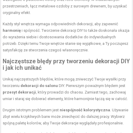
przestrzeniach, łącz metalowe ozdoby z surowym drewnem, by uzyskać
oryginalny efekt.
Każdy styl wnętrza wymaga odpowiednich dekoracji, aby zapewnić
harmonię
i spójność. Tworzenie dekoracji DIY to także doskonała okazja
do wyrażenia siebie i dostosowania dodatków do indywidualnych
potrzeb. Dzięki temu Twoje wnętrze stanie się wyjątkowe, a Ty poczujesz
satysfakcję ze stworzenia czegoś własnoręcznie.
Najczęstsze błędy przy tworzeniu dekoracji DIY
i jak ich unikać
Unikaj najczęstszych błędów, które mogą zniweczyć Twoje wysiłki przy
tworzeniu
dekoracji do salonu
DIY. Pierwszym poważnym błędem jest
przesyt dekoracji
, który prowadzi do chaosu. Zamiast tego, zachowaj
umiar i staraj się dobierać elementy, które harmonijnie łączą się w całość.
Drugim istotnym problemem jest
niespójność kolorystyczna
. Używanie
zbyt wielu krzykliwych barw może zniechęcić do dalszej pracy. Wybierz
spójną paletę kolorów, aby Twoje dekoracje wyglądały profesjonalnie.