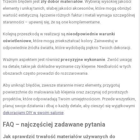
Trzecim błędem jest
zły dobór materiałów
. Wybieraj wysokiej jakości
elementy i unikaj tanich, słabej jakości akcesoriów, które mogą obniżyć
wartość estetyczną. łączenie różnych faktur i metali wymaga szczególnej
staranności – upewnij się, że są one komplementarne.
Kolejną przeszkodą w realizacji są
nieodpowiednie warunki
oświetleniowe
, które mogą zniekształcać kolory. Zainwestuj w
odpowiednie źródła światła, które wydobędą piękno Twoich dekoracji.
Ważnym aspektem jest również
precyzyjne wykonanie
. Zwróć uwagę
na detale, takie jak dokładne wycinanie czy klejenie. Niedbałość w tych
obszarach często prowadzi do rozczarowania.
Aby uniknąć błędów, zawsze starannie mierz elementy, przygotuj
powierzchnie do malowania lub klejenia oraz zaczynaj od prostszych
projektów, które odpowiadają Twoim umiejętnościom. Przede wszystkim,
planuj swoje działania i dbaj o każdy detale, aby cieszyć się wyjątkowymi
dekoracjami DIY w swoim salonie
.
FAQ – najczęściej zadawane pytania
Jak sprawdzić trwałość materiałów używanych do