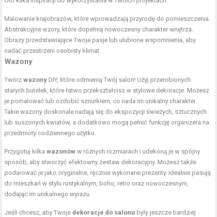
Oto kilka inspiracji do wykorzystania w Twoich projektach:
Malowanie krajobrazów, które wprowadzają przyrodę do pomieszczenia.
Abstrakcyjne wzory, które dopełnią nowoczesny charakter wnętrza.
Obrazy przedstawiające Twoje pasje lub ulubione wspomnienia, aby
nadać przestrzeni osobisty klimat.
Wazony
Twórz
wazony
DIY, które odmienią Twój salon! Użyj przerobionych
starych butelek, które łatwo przekształcisz w stylowe dekoracje. Możesz
je pomalować lub ozdobić sznurkiem, co nada im unikalny charakter.
Takie wazony doskonale nadają się do ekspozycji świeżych, sztucznych
lub suszonych kwiatów, a dodatkowo mogą pełnić funkcję organizera na
przedmioty codziennego użytku.
Przygotuj kilka
wazonów
w różnych rozmiarach i udekoruj je w spójny
sposób, aby stworzyć efektowny zestaw dekoracyjny. Możesz także
podarować je jako oryginalne, ręcznie wykonane prezenty. Idealnie pasują
do mieszkań w stylu rustykalnym, boho, retro oraz nowoczesnym,
dodając im unikalnego wyrazu.
Jeśli chcesz, aby Twoje
dekoracje do salonu
były jeszcze bardziej