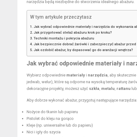
narzędzia będą niezbędne do stworzenia idealnego abażuru.
W tym artykule przeczytasz
Jak wybrać odpowiednie materiały i narzędzia do wykonania a
Jak przygotować stelaż abażuru krok po kroku?
Techniki montażu i pokrycia abażuru
Jak bezpiecznie dobrać żarówki i zabezpieczyć abażur prze
Jak ozdobić abażur, by dopasować go do aranżacji wnętrza?
Jak wybrać odpowiednie materiały i na
Wybierz odpowiednie
materiały
i
narzędzia
, aby skuteczni
jedwab, welur), które są odporne na wysoką temperaturę żarówki,
dekoracyjne projekty, możesz użyć
szkła
,
metalu
,
rattanu
lu
Aby dobrze wykonać abażur, przygotuj następujące narzędzia
Nożyce do tkanin lub papieru
Pistolet do kleju na gorąco
Kleje (np. uniwersalne lub do papieru)
Nici i igły do szycia