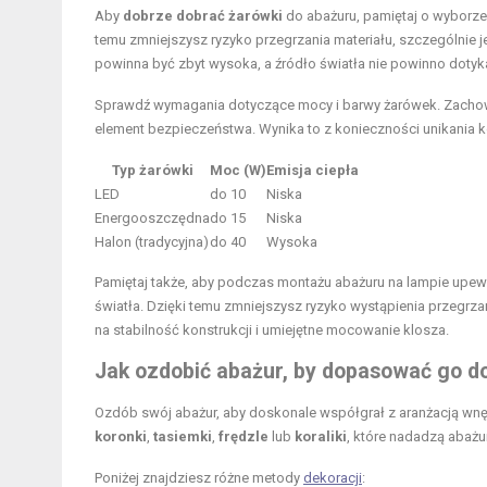
Aby
dobrze dobrać żarówki
do abażuru, pamiętaj o wyborz
temu zmniejszysz ryzyko przegrzania materiału, szczególnie je
powinna być zbyt wysoka, a źródło światła nie powinno dotyk
Sprawdź wymagania dotyczące mocy i barwy żarówek. Zachow
element bezpieczeństwa. Wynika to z konieczności unikania 
Typ żarówki
Moc (W)
Emisja ciepła
LED
do 10
Niska
Energooszczędna
do 15
Niska
Halon (tradycyjna)
do 40
Wysoka
Pamiętaj także, aby podczas montażu abażuru na lampie upewn
światła. Dzięki temu zmniejszysz ryzyko wystąpienia przegrz
na stabilność konstrukcji i umiejętne mocowanie klosza.
Jak ozdobić abażur, by dopasować go d
Ozdób swój abażur, aby doskonale współgrał z aranżacją wnę
koronki
,
tasiemki
,
frędzle
lub
koraliki
, które nadadzą abażu
Poniżej znajdziesz różne metody
dekoracji
: