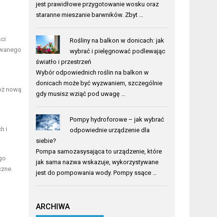
jest prawidłowe przygotowanie wosku oraz
staranne mieszanie barwników. Zbyt …
ści
Rośliny na balkon w donicach: jak
sowanego
wybrać i pielęgnować podlewając
światło i przestrzeń
Wybór odpowiednich roślin na balkon w
donicach może być wyzwaniem, szczególnie
łóż nową
gdy musisz wziąć pod uwagę …
Pompy hydroforowe – jak wybrać
h i
odpowiednie urządzenie dla
siebie?
Pompa samozasysająca to urządzenie, które
go
jak sama nazwa wskazuje, wykorzystywane
czne.
jest do pompowania wody. Pompy ssące …
ARCHIWA