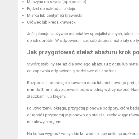
Maszyna do szycia (opcjonalnie)
Pędzel do nakładania kleju
Miarka lub centymetr krawiecki
Ołówek lub kreda krawiecki
Jeśli planujesz używać materiałów specjalistycznych, takich j
do ich obróbki. W odpowiedni sposób dobierz materiały do t
Jak przygotować stelaż abażuru krok po
Stwórz stabilny
stelaż
dla swojego
abażuru
z drutu lub meta
co zapewnia odpowiednią podstawę dla abażuru.
Rozpocznij od odcięcia kawałka drutu lub metalowego pręta,
mm
do
3 mm
, aby zapewnić odpowiednią wytrzymałość. Nastę
złączkami lub klejem.
Po utworzeniu okręgu, przygotuj pionowe podpory, które będ
długość i przymocuj je pionowo do stelaża, zachowując równ
metalowym prętem.
Na końcu wygładź wszystkie krawędzie, aby uniknąć uszkodzeni