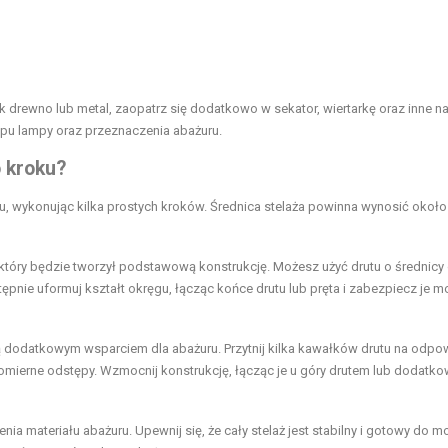
ak drewno lub metal, zaopatrz się dodatkowo w sekator, wiertarkę oraz inne n
ypu lampy oraz przeznaczenia abażuru.
 kroku?
lu, wykonując kilka prostych kroków. Średnica stelaża powinna wynosić okoł
 który będzie tworzył podstawową konstrukcję. Możesz użyć drutu o średnicy
pnie uformuj kształt okręgu, łącząc końce drutu lub pręta i zabezpiecz je 
ą dodatkowym wsparciem dla abażuru. Przytnij kilka kawałków drutu na odpo
omierne odstępy. Wzmocnij konstrukcję, łącząc je u góry drutem lub dodatk
a materiału abażuru. Upewnij się, że cały stelaż jest stabilny i gotowy do m