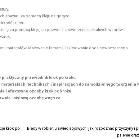
stury.
ch abażuru za pomocą kleju na gorąco.
ekkość i ruch.
zchnię za pomocą kleju, co pozwoli na stworzenie unikalnych wzorów.
wzrok.
askami materiałów. Malowanie farbami i lakierowanie doda nowoczesnego
 — praktyczny przewodnik krok po kroku
 materiałach, technikach i inspiracjach do samodzielnego tworzenia 
łe i efektowne ozdoby krok po kroku
trwałą i stylową ozdobę wnętrza
cje krok po
Błędy w robieniu świec sojowych: jak rozpoznać przyczyny i 
palenie ora