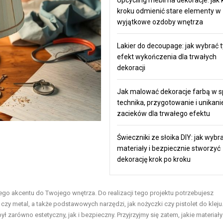
kroku odmienić stare elementy w
wyjątkowe ozdoby wnętrza
Lakier do decoupage: jak wybrać t
efekt wykończenia dla trwałych
dekoracji
Jak malować dekoracje farbą w s
technika, przygotowanie i unikani
zacieków dla trwałego efektu
Świeczniki ze słoika DIY: jak wybr
materiały i bezpiecznie stworzyć
dekorację krok po kroku
go akcentu do Twojego wnętrza. Do realizacji tego projektu potrzebujesz
, czy metal, a także podstawowych narzędzi, jak nożyczki czy pistolet do klej
arówno estetyczny, jak i bezpieczny. Przyjrzyjmy się zatem, jakie materiały 