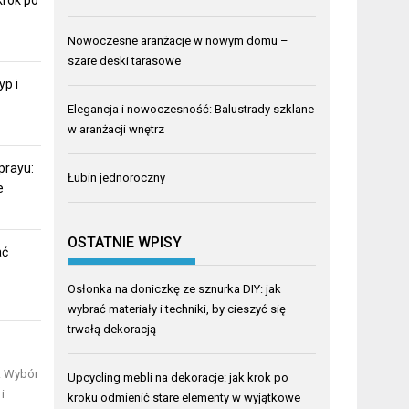
Nowoczesne aranżacje w nowym domu –
szare deski tarasowe
yp i
Elegancja i nowoczesność: Balustrady szklane
w aranżacji wnętrz
prayu:
Łubin jednoroczny
e
OSTATNIE WPISY
ać
Osłonka na doniczkę ze sznurka DIY: jak
wybrać materiały i techniki, by cieszyć się
trwałą dekoracją
u. Wybór
Upcycling mebli na dekoracje: jak krok po
i
kroku odmienić stare elementy w wyjątkowe