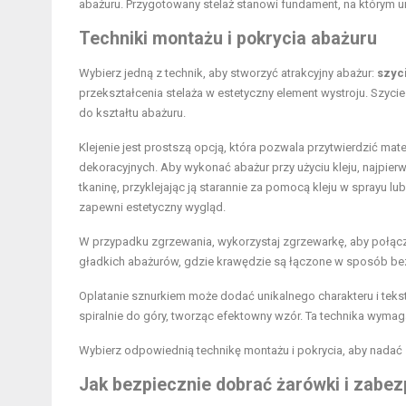
abażuru. Przygotowany stelaż stanowi fundament, na którym u
Techniki montażu i pokrycia abażuru
Wybierz jedną z technik, aby stworzyć atrakcyjny abażur:
szyc
przekształcenia stelaża w estetyczny element wystroju. Szyci
do kształtu abażuru.
Klejenie jest prostszą opcją, która pozwala przytwierdzić ma
dekoracyjnych. Aby wykonać abażur przy użyciu kleju, najpierw
tkaninę, przyklejając ją starannie za pomocą kleju w sprayu l
zapewni estetyczny wygląd.
W przypadku zgrzewania, wykorzystaj zgrzewarkę, aby połączyć
gładkich abażurów, gdzie krawędzie są łączone w sposób be
Oplatanie sznurkiem może dodać unikalnego charakteru i teks
spiralnie do góry, tworząc efektowny wzór. Ta technika wymag
Wybierz odpowiednią technikę montażu i pokrycia, aby nadać 
Jak bezpiecznie dobrać żarówki i zabe