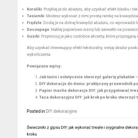
Koraliki
: Przyklej je do abażuru, aby uzyskać efekt blasku i tek
Tasiemki
: Możesz wykonać z nimi prostą ramkę na krawędzia
Frędzle
: Dodaj je na dolnej krawędzi abażuru, co wprowadzi l
Decoupage
: Naklej papierowe wzory lub serwetki na powier
Guziki
: Przymocuj je jako ozdobne akcenty, które przyciągną 
Aby uzyskać interesujący efekt teksturalny, owijaj abażur p
wykończenia.
Powiązane wpisy:
Jak tanio i estetycznie stworzyć galerię plakatów
DIY dekoracje do domu: praktyczny przewodnik po
Papier mache dekoracje DIY: jak przygotować trwa
Taca dekoracyjna DIY: jak krok po kroku stworzyć 
Posted in
DIY dekoracyjne
Nawigacja
Świeczniki z gipsu DIY: jak wykonać trwałe i oryginalne dekora
wpisu
kroku