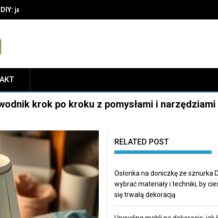
IY: jak wybrać materiały i techniki, by cieszyć się trwałą dekoracją
TAKT
ewodnik krok po kroku z pomysłami i narzędziami
RELATED POST
Osłonka na doniczkę ze sznurka DI
wybrać materiały i techniki, by ci
się trwałą dekoracją
Upcycling mebli na dekoracje: jak 