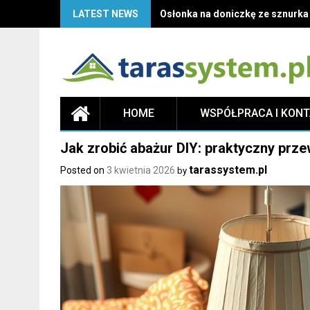
LATEST NEWS
Osłonka na doniczkę ze sznurka D
HOME
WSPÓŁPRACA I KON
Jak zrobić abażur DIY: praktyczny prz
tarassystem.pl
Posted on
3 kwietnia 2026
by