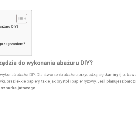
bażuru DIY?
d przegrzaniem?
rzędzia do wykonania abażuru DIY?
e wykonać abażur DIY. Dla stworzenia abażuru przydadzą się
tkaniny
(np. bawe
 oraz lekkie papiery, takie jak brystol i papier ryżowy. Jeśli planujesz bardzi
b
sznurka jutowego
.
: