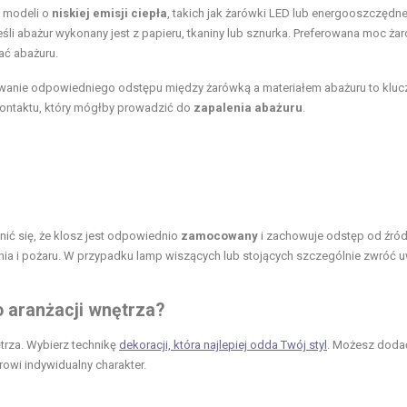
e modeli o
niskiej emisji ciepła
, takich jak żarówki LED lub energooszczędne
śli abażur wykonany jest z papieru, tkaniny lub sznurka. Preferowana moc żar
ać abażuru.
anie odpowiedniego odstępu między żarówką a materiałem abażuru to klu
kontaktu, który mógłby prowadzić do
zapalenia abażuru
.
ić się, że klosz jest odpowiednio
zamocowany
i zachowuje odstęp od źród
ania i pożaru. W przypadku lamp wiszących lub stojących szczególnie zwróć 
o aranżacji wnętrza?
trza. Wybierz technikę
dekoracji, która najlepiej odda Twój styl
. Możesz doda
rowi indywidualny charakter.