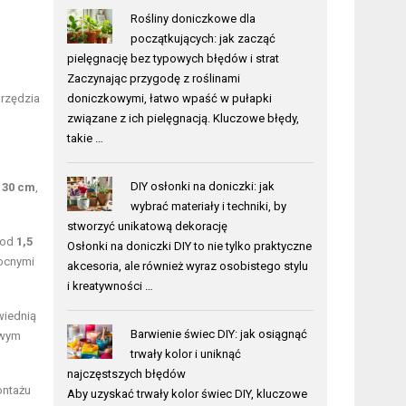
Rośliny doniczkowe dla
początkujących: jak zacząć
pielęgnację bez typowych błędów i strat
Zaczynając przygodę z roślinami
arzędzia
doniczkowymi, łatwo wpaść w pułapki
związane z ich pielęgnacją. Kluczowe błędy,
takie …
DIY osłonki na doniczki: jak
o
30 cm
,
wybrać materiały i techniki, by
stworzyć unikatową dekorację
 od
1,5
Osłonki na doniczki DIY to nie tylko praktyczne
mocnymi
akcesoria, ale również wyraz osobistego stylu
i kreatywności …
wiednią
Barwienie świec DIY: jak osiągnąć
owym
trwały kolor i uniknąć
najczęstszych błędów
ontażu
Aby uzyskać trwały kolor świec DIY, kluczowe