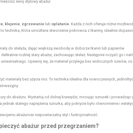
mieścisz swój stylowy abażur.
ie
,
klejenie
,
zgrzewanie
lub
oplatanie
. Każda z nich oferuje różne możliwo
e to technika, która umożliwia stworzenie pokrowca z tkaniny, idealnie dopa
teriały do stelaża, dając większą swobodę w doborze tkanin lub papierów
 delikatnie rozklej stary abażur, zachowując stelaż. Następnie oczyść go i na
ub uniwersalnego. Upewnij się, że materiał przylega bez widocznych szwów, co
 materiały bez użycia nici. To technika idealna dla nowoczesnych, jednolityc
zinwazyjny.
tury do abażuru. Wystartuj od dolnej krawędzi, mocując sznurek i prowadząc 
a jednak stałego naprężenia sznurka, aby pokrycie było równomierne i estety
swojemu abażurowi niepowtarzalny styl i funkcjonalność.
zpieczyć abażur przed przegrzaniem?