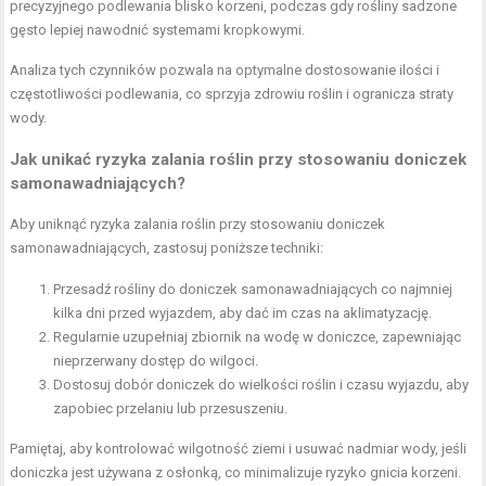
precyzyjnego podlewania blisko korzeni, podczas gdy rośliny sadzone
gęsto lepiej nawodnić systemami kropkowymi.
Analiza tych czynników pozwala na optymalne dostosowanie ilości i
częstotliwości podlewania, co sprzyja zdrowiu roślin i ogranicza straty
wody.
Jak unikać ryzyka zalania roślin przy stosowaniu doniczek
samonawadniających?
Aby uniknąć ryzyka zalania roślin przy stosowaniu doniczek
samonawadniających, zastosuj poniższe techniki:
Przesadź rośliny do doniczek samonawadniających co najmniej
kilka dni przed wyjazdem, aby dać im czas na aklimatyzację.
Regularnie uzupełniaj zbiornik na wodę w doniczce, zapewniając
nieprzerwany dostęp do wilgoci.
Dostosuj dobór doniczek do wielkości roślin i czasu wyjazdu, aby
zapobiec przelaniu lub przesuszeniu.
Pamiętaj, aby kontrolować wilgotność ziemi i usuwać nadmiar wody, jeśli
doniczka jest używana z osłonką, co minimalizuje ryzyko gnicia korzeni.