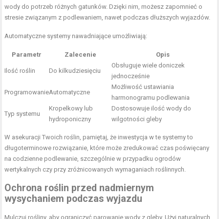
wody do potrzeb różnych gatunków. Dzięki nim, możesz zapomnieć o
stresie związanym z podlewaniem, nawet podczas dłuższych wyjazdów.
Automatyczne systemy nawadniające umożliwiają:
Parametr
Zalecenie
Opis
Obsługuje wiele doniczek
Ilość roślin
Do kilkudziesięciu
jednocześnie
Możliwość ustawiania
Programowanie
Automatyczne
harmonogramu
podlewania
Kropelkowy lub
Dostosowuje ilość wody do
Typ systemu
hydroponiczny
wilgotności gleby
W asekuracji Twoich roślin, pamiętaj, że inwestycja w te systemy to
długoterminowe rozwiązanie, które może zredukować czas poświęcany
na codzienne podlewanie, szczególnie w przypadku ogrodów
wertykalnych czy przy zróżnicowanych wymaganiach roślinnych.
Ochrona roślin przed nadmiernym
wysychaniem podczas wyjazdu
Mulczuj rośliny, aby ograniczyć parowanie wody z gleby. Użyj naturalnych