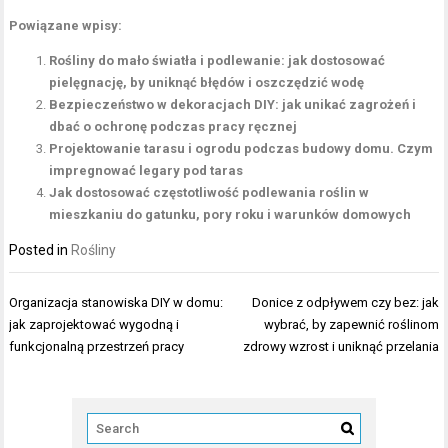
Powiązane wpisy:
Rośliny do mało światła i podlewanie: jak dostosować
pielęgnację, by uniknąć błędów i oszczędzić wodę
Bezpieczeństwo w dekoracjach DIY: jak unikać zagrożeń i
dbać o ochronę podczas pracy ręcznej
Projektowanie tarasu i ogrodu podczas budowy domu. Czym
impregnować legary pod taras
Jak dostosować częstotliwość podlewania roślin w
mieszkaniu do gatunku, pory roku i warunków domowych
Posted in
Rośliny
Nawigacja
Organizacja stanowiska DIY w domu:
Donice z odpływem czy bez: jak
wpisu
jak zaprojektować wygodną i
wybrać, by zapewnić roślinom
funkcjonalną przestrzeń pracy
zdrowy wzrost i uniknąć przelania