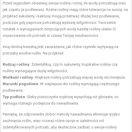
Przed wyjazdem obserwuj swoje rośliny i notuj, ile wody potrzebują oraz
jak często je podlewasz. Różne rośliny mają różne tolerancje na suszę; na
przykład sukulenty i kaktusy mogą przetrwać dłużej bez podlewania,
podczas gdy paprocie potrzebują wyższej wilgotności. Tworzenie
notatek o wymaganiach dotyczących wody każdej rośliny ułatwi Ci
oszacowanie ich potrzeb w czasie Twojej nieobecności.
Inną istotną kwestią jest zauważenie, jak różne czynniki wpływają na
potrzeby wodne roślin. Na przykład:
Rodzaj rośliny
: Zidentyfikuj, czy to sukulenty, tropikalne rośliny czy
rośliny wymagające dużej wilgotności.
Wielkość rośliny
: Większe rośliny potrzebują więcej wody niż mniejsze.
Warunki pogodowe
: W cieplejsze dni rośliny wymagają częstszego
podlewania.
Typ podłoża
: Gleby piaszczyste szybciej wysychają niż gliniaste, co
wymaga różnego podejścia do nawadniania.
Pamiętaj, że odpowiedni dobór metody nawadniania eliminuje ryzyko
uschnięcia roślin, więc rozważ różne opcje w zależności od
zidentyfikowanych potrzeb, aby skutecznie zadbać o swoje rośliny