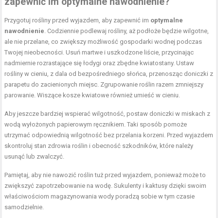
zapewnić im optymalne nawodnienie?
Przygotuj rośliny przed wyjazdem, aby zapewnić im
optymalne
nawodnienie
. Codziennie podlewaj rośliny, aż podłoże będzie wilgotne,
ale nie przelane, co zwiększy możliwość gospodarki wodnej podczas
Twojej nieobecności. Usuń martwe i uszkodzone liście, przycinając
nadmiernie rozrastające się łodygi oraz zbędne kwiatostany. Ustaw
rośliny w cieniu, z dala od bezpośredniego słońca, przenosząc doniczki z
parapetu do zacienionych miejsc. Zgrupowanie roślin razem zmniejszy
parowanie. Wiszące kosze kwiatowe również umieść w cieniu.
Aby jeszcze bardziej wspierać wilgotność, postaw doniczki w miskach z
wodą wyłożonych papierowym ręcznikiem. Taki sposób pomoże
utrzymać odpowiednią wilgotność bez przelania korzeni. Przed wyjazdem
skontroluj stan zdrowia roślin i obecność szkodników, które należy
usunąć lub zwalczyć.
Pamiętaj, aby nie nawozić roślin tuż przed wyjazdem, ponieważ może to
zwiększyć zapotrzebowanie na wodę. Sukulenty i kaktusy dzięki swoim
właściwościom magazynowania wody poradzą sobie w tym czasie
samodzielnie.