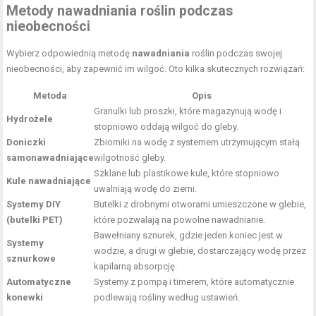
Metody nawadniania roślin podczas
nieobecności
Wybierz odpowiednią metodę
nawadniania
roślin podczas swojej
nieobecności, aby zapewnić im wilgoć. Oto kilka skutecznych rozwiązań:
Metoda
Opis
Granulki lub proszki, które magazynują wodę i
Hydrożele
stopniowo oddają wilgoć do gleby.
Doniczki
Zbiorniki na wodę z systemem utrzymującym stałą
samonawadniające
wilgotność gleby.
Szklane lub plastikowe kule, które stopniowo
Kule nawadniające
uwalniają wodę do ziemi.
Systemy DIY
Butelki z drobnymi otworami umieszczone w glebie,
(butelki PET)
które pozwalają na powolne nawadnianie.
Bawełniany sznurek, gdzie jeden koniec jest w
Systemy
wodzie, a drugi w glebie, dostarczający wodę przez
sznurkowe
kapilarną absorpcję.
Automatyczne
Systemy z pompą i timerem, które automatycznie
konewki
podlewają rośliny według ustawień.