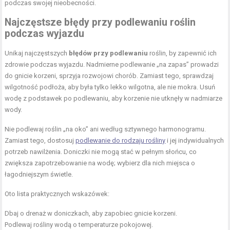
podczas swojej nieobecności.
Najczęstsze błędy przy
podlewaniu roślin
podczas wyjazdu
Unikaj najczęstszych
błędów przy podlewaniu
roślin, by zapewnić ich
zdrowie podczas wyjazdu. Nadmierne podlewanie „na zapas” prowadzi
do gnicie korzeni, sprzyja rozwojowi chorób. Zamiast tego, sprawdzaj
wilgotność podłoża, aby była tylko lekko wilgotna, ale nie mokra. Usuń
wodę z podstawek po podlewaniu, aby korzenie nie utknęły w nadmiarze
wody.
Nie podlewaj roślin „na oko” ani według sztywnego harmonogramu.
Zamiast tego, dostosuj
podlewanie do rodzaju rośliny
i jej indywidualnych
potrzeb nawilżenia. Doniczki nie mogą stać w pełnym słońcu, co
zwiększa zapotrzebowanie na wodę; wybierz dla nich miejsca o
łagodniejszym świetle.
Oto lista praktycznych wskazówek:
Dbaj o drenaż w
doniczkach, aby zapobiec gnicie korzeni
.
Podlewaj rośliny wodą o temperaturze pokojowej.