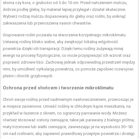
słoma czy kora, o grubości od 5 do 10 cm. Przed nałożeniem mulczu,
dobrze podlej glebę, by materiał lepiej przylegał i działał skutecznie.
Wybierz rodzaj mulczu dopasowany do gleby oraz roślin, by uniknąć
zakwaszenia lub przenoszenia nasion chwastów.
Grupowanie roślin pozwala na stworzenie korzystnego mikroklimatu.
Ustawiaj rośliny blisko siebie, aby zwiększyć lokalną wilgotność
powietrza dzięki ich transpiracji. Dzięki temu rośliny zużywają mniej
energii na procesy fizjologiczne, co może przyspieszyć ich wzrost oraz
poprawić zdrowie liści. Zachowaj jednak odpowiednią przestrzeń między
nimi, by umożliwić cyrkulację powietrza, co pomoże zapobiec rozwojowi
pleśni i chorób grzybowych.
Ochrona przed słońcem i tworzenie mikroklimatu
Chroń swoje rośliny przed nadmiernym nasłonecznieniem, przenosząc je
w miejsce zacienione. Umieść rośliny w chłodnym kącie mieszkania, na
przykład w łazience z oknem, co ograniczy parowanie wody. Możesz
również stosować osłony cieniujące, takie jak parawany z białego płótna,
maty trzcinowe lub siatki cieniujące, zawieszając je na wysokości 30–50
cm nad roślinami, aby zapewnić prawidłowy przepływ powietrza i dostęp