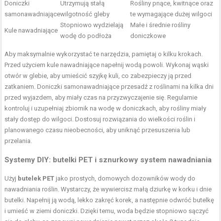
Doniczki
Utrzymują stałą
Rośliny pnące, kwitnące oraz
samonawadniające
wilgotność gleby
te wymagające dużej wilgoci
Stopniowo wydzielają
Małe i średnie rośliny
Kule nawadniające
wodę do podłoża
doniczkowe
Aby maksymalnie wykorzystać te narzędzia, pamiętaj o kilku krokach.
Przed użyciem kule nawadniające napełnij wodą powoli. Wykonaj wąski
otwór w glebie, aby umieścić szyjkę kuli, co zabezpieczy ją przed
zatkaniem. Doniczki samonawadniające przesadź z roślinami na kilka dni
przed wyjazdem, aby miały czas na przyzwyczajenie się. Regularnie
kontroluj i uzupełniaj zbiornik na wodę w doniczkach, aby rośliny miały
stały dostęp do wilgoci. Dostosuj rozwiązania do wielkości roślin i
planowanego czasu nieobecności, aby uniknąć przesuszenia lub
przelania.
Systemy DIY: butelki PET i sznurkowy system nawadniania
Użyj
butelek PET
jako prostych, domowych dozowników wody do
nawadniania roślin. Wystarczy, że wywiercisz małą dziurkę w korku i dnie
butelki. Napełnij ją wodą, lekko zakręć korek, a następnie odwróć butelkę
i umieść w ziemi doniczki. Dzięki temu, woda będzie stopniowo sączyć