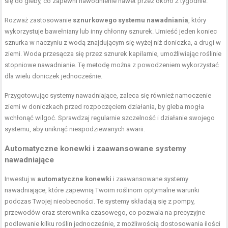
się do gleby, co zapewni nawodnienie nawet przez około 2 tygodnie.
Rozważ zastosowanie
sznurkowego systemu nawadniania
, który
wykorzystuje bawełniany lub inny chłonny sznurek. Umieść jeden koniec
sznurka w naczyniu z wodą znajdującym się wyżej niż doniczka, a drugi w
ziemi. Woda przesącza się przez sznurek kapilarnie, umożliwiając roślinie
stopniowe nawadnianie. Tę metodę można z powodzeniem wykorzystać
dla wielu doniczek jednocześnie.
Przygotowując systemy nawadniające, zaleca się również namoczenie
ziemi w doniczkach przed rozpoczęciem działania, by gleba mogła
wchłonąć wilgoć. Sprawdzaj regularnie szczelność i działanie swojego
systemu, aby uniknąć niespodziewanych awarii.
Automatyczne konewki i zaawansowane systemy
nawadniające
Inwestuj w
automatyczne konewki
i zaawansowane systemy
nawadniające, które zapewnią Twoim roślinom optymalne warunki
podczas Twojej nieobecności. Te systemy składają się z pompy,
przewodów oraz sterownika czasowego, co pozwala na precyzyjne
podlewanie kilku roślin jednocześnie, z możliwością dostosowania ilości