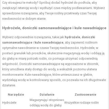
Czy stosujesz te metody? Spróbuj dodać hydrożel do podłoża, aby
zwiększyć retencję wody i wydłużyć czas między podlewaniami. Wybierz
sprawdzone rozwiązania, aby Twoje rośliny przetrwały czas Twojej
nieobecności w dobrym stanie.
Hydrożele, doniczki samonawadniające i kule nawadniające
Wybierz odpowiednie rozwiązania, takie jak
hydrożele
,
doniczki
samonawadniające
i
kule nawadniające
, aby zapewnić roślinom
optymalne nawodnienie w czasie Twojej nieobecności. Hydrożele, w
postaci granulek lub proszków, skutecznie magazynują wodę i oddają ją
do gleby w miarę potrzeb roślin, co pomaga utrzymać odpowiednią
wilgotność. Doniczki samonawadniające są wyposażone w zbiornik,
który umożliwia stały dostęp do wody, a wskaźnik poziomu ułatwia
monitorowanie. Kule nawadniające, które umieszczasz w glebie,
wydzielają wodę w kontrolowany sposób, co pozwala na ich długotrwałe
działanie.
Narzędzie
Działanie
Zastosowanie
Magazynują i stopniowo
Hydrożele
Wszystkie rodzaje roślin
oddają wodę do gleby