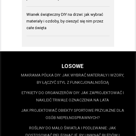
Wianek świąteczny DIY na drzwi: jak wybrać
materiały i ozdoby, by cieszyć się nim przez
całe święta
LOSOWE
MAKRAMA PÓŁKA DIY: JAK WYBRAĆ MATERIAŁY I WZORY,
BY ŁĄCZYĆ STYL Z FUNKCJONALNOŚCIĄ
ETYKIETY DO ORGANIZERÓW DIY: JAK ZAPROJEKTOWAĆ I
NAKLEIĆ TRWAŁE OZNACZENIA NA LATA
JAK PROJEKTOWAĆ OBIEKTY SPORTOWE PRZYJAZNE DLA
OSÓB NIEPEŁNOSPRAWNYCH?
ROŚLINY DO MAŁO ŚWIATŁA I PODLEWANIE: JAK
DOSTOSOWAĆ PIELĘGNACJĘ, BY UNIKNĄĆ BŁĘDÓW I