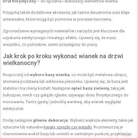
Drut florystyczny
– do łączenia i stabilizacji elementów wianka.
Przygotuj także dodatkowe akcesoria, jak taśma dwustronna oraz kleje
uniwersalne, które mogą być pomocne w procesie tworzenia.
Zgromadzenie wymaganych materiałów i narzędzi jest kluczowe dla
uzyskania estetycznego i trwałego efektu. Upewnij się, że masz
wszystko, co potrzebne, zanim przystąpisz do pracy.
Jak krok po kroku wykonać wianek na drzwi
wielkanocny?
Rozpocznij od
wyboru bazy wianka
, co może być metalowa obręcz,
słomiana podstawa lub wiklinowa plecionka. Upewnij się, że baza jest
stabilna i ma równy kształt. Następnie
opleć bazę zielenią
, taką jak
bukszpan, mech czy gałązki iglaste, używając drutu florystycznego do
mocowania. Twórz gęstą i jednolitą warstwę, aby wianek wyglądał
estetycznie.
Dodaj następnie
główne dekoracje
. Wybierz większe elementy, takie jak
sztuczne lub naturalne
kwiaty, szyszki czy wstążki
. Rozmieszczaj je
równomiernie wokół bazy lub umieść w centralnym punkcie, przyklejając