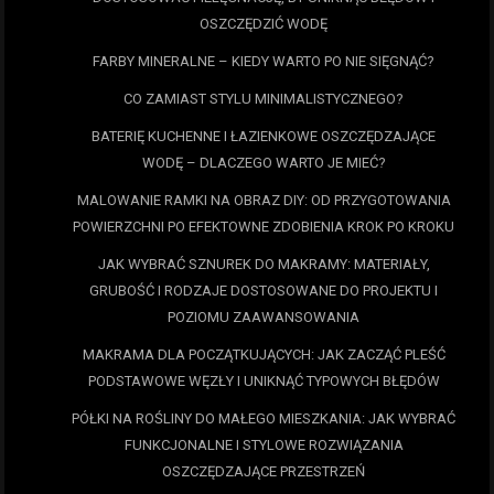
OSZCZĘDZIĆ WODĘ
FARBY MINERALNE – KIEDY WARTO PO NIE SIĘGNĄĆ?
CO ZAMIAST STYLU MINIMALISTYCZNEGO?
BATERIĘ KUCHENNE I ŁAZIENKOWE OSZCZĘDZAJĄCE
WODĘ – DLACZEGO WARTO JE MIEĆ?
MALOWANIE RAMKI NA OBRAZ DIY: OD PRZYGOTOWANIA
POWIERZCHNI PO EFEKTOWNE ZDOBIENIA KROK PO KROKU
JAK WYBRAĆ SZNUREK DO MAKRAMY: MATERIAŁY,
GRUBOŚĆ I RODZAJE DOSTOSOWANE DO PROJEKTU I
POZIOMU ZAAWANSOWANIA
MAKRAMA DLA POCZĄTKUJĄCYCH: JAK ZACZĄĆ PLEŚĆ
PODSTAWOWE WĘZŁY I UNIKNĄĆ TYPOWYCH BŁĘDÓW
PÓŁKI NA ROŚLINY DO MAŁEGO MIESZKANIA: JAK WYBRAĆ
FUNKCJONALNE I STYLOWE ROZWIĄZANIA
OSZCZĘDZAJĄCE PRZESTRZEŃ