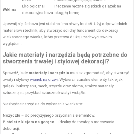
Ekologiczna i
Pleczenie ręczne z giętkich gałązek na
Wiklina
dekoracyjna baza
okrągłą formę.
Upewnij się, że baza jest stabilna i ma równy kształt. Użyj odpowiednich
materiałów i technik, aby stworzyć solidny fundament do dekoracji
wielkanocnego wianka, który przetrwa dłużej i zachwyci swoim
wyglądem.
Jakie materiały i narzędzia będą potrzebne do
stworzenia trwałej i stylowej dekoracji?
Sprawdź, jakie
materiały
i
narzędzia
musisz zgromadzić, aby stworzyć
trwały i stylowy
wianek na drzwi
. Wybierz naturalne elementy, takie jak
gałązki bukszpanu, mech, szyszki oraz słoma, a także materiały
sztuczne, na przykład sztuczne kwiaty i wstążki.
Niezbędne narzędzia do wykonania wianka to:
Nożyczki
– do precyzyjnego przycinania elementów.
Pistolet z klejem na gorąco
– idealny do trwałego mocowania
dekoracji.