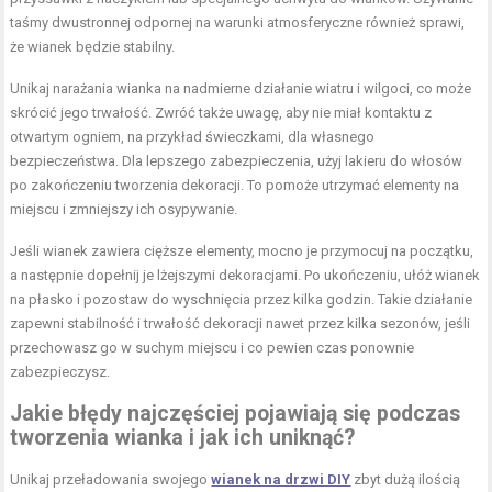
taśmy dwustronnej odpornej na warunki atmosferyczne również sprawi,
że wianek będzie stabilny.
Unikaj narażania wianka na nadmierne działanie wiatru i wilgoci, co może
skrócić jego trwałość. Zwróć także uwagę, aby nie miał kontaktu z
otwartym ogniem, na przykład świeczkami, dla własnego
bezpieczeństwa. Dla lepszego zabezpieczenia, użyj lakieru do włosów
po zakończeniu tworzenia dekoracji. To pomoże utrzymać elementy na
miejscu i zmniejszy ich osypywanie.
Jeśli wianek zawiera cięższe elementy, mocno je przymocuj na początku,
a następnie dopełnij je lżejszymi dekoracjami. Po ukończeniu, ułóż wianek
na płasko i pozostaw do wyschnięcia przez kilka godzin. Takie działanie
zapewni stabilność i trwałość dekoracji nawet przez kilka sezonów, jeśli
przechowasz go w suchym miejscu i co pewien czas ponownie
zabezpieczysz.
Jakie błędy najczęściej pojawiają się podczas
tworzenia wianka i jak ich uniknąć?
Unikaj przeładowania swojego
wianek na drzwi DIY
zbyt dużą ilością