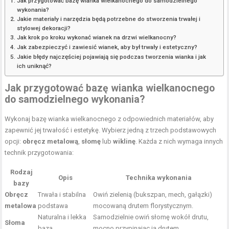
Jak przygotować bazę wianka wielkanocnego do samodzielnego
wykonania?
Jakie materiały i narzędzia będą potrzebne do stworzenia trwałej i
stylowej dekoracji?
Jak krok po kroku wykonać wianek na drzwi wielkanocny?
Jak zabezpieczyć i zawiesić wianek, aby był trwały i estetyczny?
Jakie błędy najczęściej pojawiają się podczas tworzenia wianka i jak
ich uniknąć?
Jak przygotować bazę wianka wielkanocnego
do samodzielnego wykonania?
Wykonaj bazę wianka wielkanocnego z odpowiednich materiałów, aby
zapewnić jej trwałość i estetykę. Wybierz jedną z trzech podstawowych
opcji:
obręcz metalową
,
słomę
lub
wiklinę
. Każda z nich wymaga innych
technik przygotowania:
Rodzaj
Opis
Technika wykonania
bazy
Obręcz
Trwała i stabilna
Owiń zielenią (bukszpan, mech, gałązki)
metalowa
podstawa
mocowaną drutem florystycznym.
Naturalna i lekka
Samodzielnie owiń słomę wokół drutu,
Słoma
baza
mocno przypinając ją drutem.