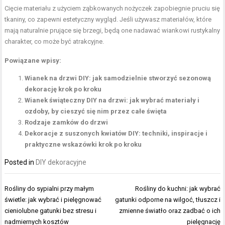
Cięcie materiału z użyciem ząbkowanych nożyczek zapobiegnie pruciu się
tkaniny, co zapewni estetyczny wygląd. Jeśli używasz materiałów, które
mają naturalnie prujące się brzegi, będą one nadawać wiankowi rustykalny
charakter, co może być atrakcyjne.
Powiązane wpisy:
Wianek na drzwi DIY: jak samodzielnie stworzyć sezonową
dekorację krok po kroku
Wianek świąteczny DIY na drzwi: jak wybrać materiały i
ozdoby, by cieszyć się nim przez całe święta
Rodzaje zamków do drzwi
Dekoracje z suszonych kwiatów DIY: techniki, inspiracje i
praktyczne wskazówki krok po kroku
Posted in
DIY dekoracyjne
Nawigacja
Rośliny do sypialni przy małym
Rośliny do kuchni: jak wybrać
wpisu
świetle: jak wybrać i pielęgnować
gatunki odporne na wilgoć, tłuszcz i
cieniolubne gatunki bez stresu i
zmienne światło oraz zadbać o ich
nadmiernych kosztów
pielęgnację