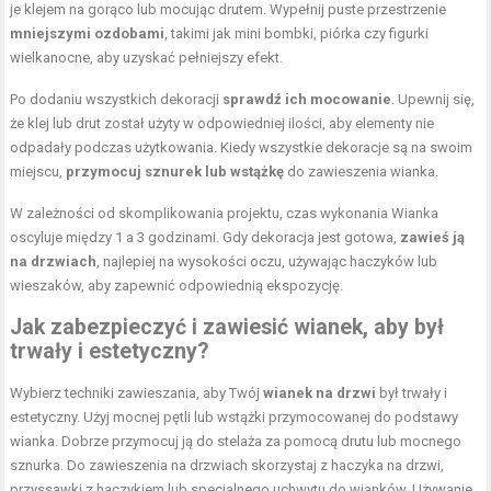
je klejem na gorąco lub mocując drutem. Wypełnij puste przestrzenie
mniejszymi ozdobami
, takimi jak mini bombki, piórka czy figurki
wielkanocne, aby uzyskać pełniejszy efekt.
Po dodaniu wszystkich dekoracji
sprawdź ich mocowanie
. Upewnij się,
że klej lub drut został użyty w odpowiedniej ilości, aby elementy nie
odpadały podczas użytkowania. Kiedy wszystkie dekoracje są na swoim
miejscu,
przymocuj sznurek lub wstążkę
do zawieszenia wianka.
W zależności od skomplikowania projektu, czas wykonania Wianka
oscyluje między 1 a 3 godzinami. Gdy dekoracja jest gotowa,
zawieś ją
na drzwiach
, najlepiej na wysokości oczu, używając haczyków lub
wieszaków, aby zapewnić odpowiednią ekspozycję.
Jak zabezpieczyć i zawiesić wianek, aby był
trwały i estetyczny?
Wybierz techniki zawieszania, aby Twój
wianek na drzwi
był trwały i
estetyczny. Użyj mocnej pętli lub wstążki przymocowanej do podstawy
wianka. Dobrze przymocuj ją do stelaża za pomocą drutu lub mocnego
sznurka. Do zawieszenia na drzwiach skorzystaj z haczyka na drzwi,
przyssawki z haczykiem lub specjalnego uchwytu do wianków. Używanie