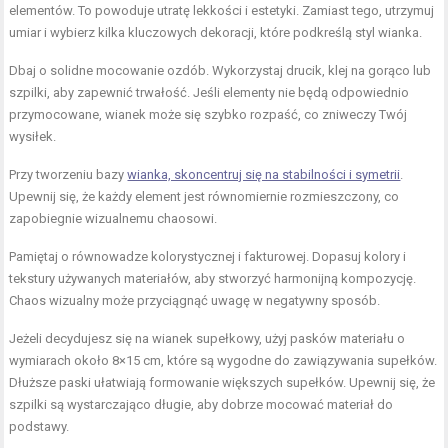
elementów. To powoduje utratę lekkości i estetyki. Zamiast tego, utrzymuj
umiar i wybierz kilka kluczowych dekoracji, które podkreślą styl wianka.
Dbaj o solidne mocowanie ozdób. Wykorzystaj drucik, klej na gorąco lub
szpilki, aby zapewnić trwałość. Jeśli elementy nie będą odpowiednio
przymocowane, wianek może się szybko rozpaść, co zniweczy Twój
wysiłek.
Przy tworzeniu bazy
wianka, skoncentruj się na stabilności i symetrii
.
Upewnij się, że każdy element jest równomiernie rozmieszczony, co
zapobiegnie wizualnemu chaosowi.
Pamiętaj o równowadze kolorystycznej i fakturowej. Dopasuj kolory i
tekstury używanych materiałów, aby stworzyć harmonijną kompozycję.
Chaos wizualny może przyciągnąć uwagę w negatywny sposób.
Jeżeli decydujesz się na wianek supełkowy, użyj pasków materiału o
wymiarach około 8×15 cm, które są wygodne do zawiązywania supełków.
Dłuższe paski ułatwiają formowanie większych supełków. Upewnij się, że
szpilki są wystarczająco długie, aby dobrze mocować materiał do
podstawy.