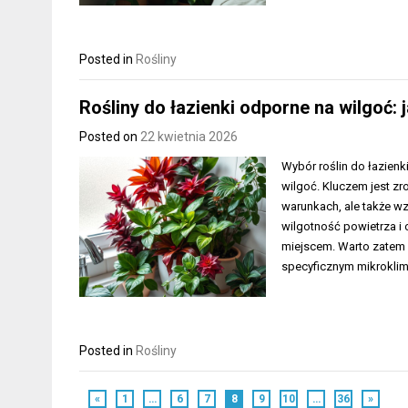
Posted in
Rośliny
Rośliny do łazienki odporne na wilgoć:
Posted on
22 kwietnia 2026
Wybór roślin do łazien
wilgoć. Kluczem jest zro
warunkach, ale także w
wilgotność powietrza i 
miejscem. Warto zatem p
specyficznym mikroklim
Posted in
Rośliny
«
1
…
6
7
8
9
10
…
36
»