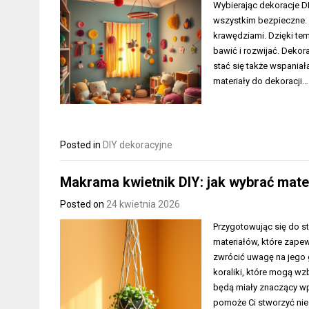
Wybierając dekoracje DI
wszystkim bezpieczne. S
krawędziami. Dzięki te
bawić i rozwijać. Dekor
stać się także wspania
materiały do dekoracji…
Posted in
DIY dekoracyjne
Makrama kwietnik DIY: jak wybrać materia
Posted on
24 kwietnia 2026
Przygotowując się do 
materiałów, które zapew
zwrócić uwagę na jego g
koraliki, które mogą wz
będą miały znaczący wp
pomoże Ci stworzyć nie 