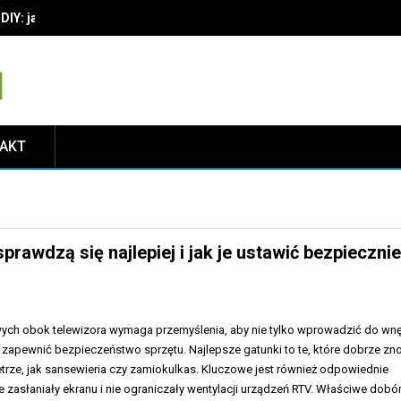
IY: jak wybrać materiały i techniki, by cieszyć się trwałą dekoracją
TAKT
prawdzą się najlepiej i jak je ustawić bezpiecznie
ych obok telewizora wymaga przemyślenia, aby nie tylko wprowadzić do wnę
że zapewnić bezpieczeństwo sprzętu. Najlepsze gatunki to te, które dobrze zn
trze, jak sansewieria czy zamiokulkas. Kluczowe jest również odpowiednie
ie zasłaniały ekranu i nie ograniczały wentylacji urządzeń RTV. Właściwe dobó