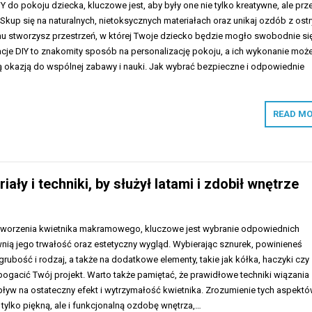
Y do pokoju dziecka, kluczowe jest, aby były one nie tylko kreatywne, ale prz
kup się na naturalnych, nietoksycznych materiałach oraz unikaj ozdób z ost
mu stworzysz przestrzeń, w której Twoje dziecko będzie mogło swobodnie si
acje DIY to znakomity sposób na personalizację pokoju, a ich wykonanie moż
łą okazją do wspólnej zabawy i nauki. Jak wybrać bezpieczne i odpowiednie
READ MO
ły i techniki, by służył latami i zdobił wnętrze
stworzenia kwietnika makramowego, kluczowe jest wybranie odpowiednich
nią jego trwałość oraz estetyczny wygląd. Wybierając sznurek, powinieneś
rubość i rodzaj, a także na dodatkowe elementy, takie jak kółka, haczyki czy
bogacić Twój projekt. Warto także pamiętać, że prawidłowe techniki wiązania
ływ na ostateczny efekt i wytrzymałość kwietnika. Zrozumienie tych aspekt
tylko piękną, ale i funkcjonalną ozdobę wnętrza,…