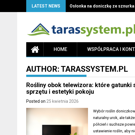
LATEST NEWS
Osłonka na doniczkę ze sznurka D
HOME
WSPÓŁPRACA I KON
AUTHOR:
TARASSYSTEM.PL
Rośliny obok telewizora: które gatunki s
sprzętu i estetyki pokoju
Posted on
25 kwietnia 2026
Wybór roślin doniczkow
naturalny urok, ale tak
półcień i suchsze powie
ustawienie roślin, aby n