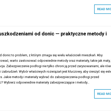
READ MO
 uszkodzeniami od donic — praktyczne metody i
 donic to problem, z którym zmaga się wielu właścicieli mieszkań. Aby
zować, warto zastosować odpowiednie metody oraz materiały, takie jak maty,
ja. Zabezpieczenie podłogi nie tylko chroni ją przed zarysowaniami, ale rów
i zabrudzeń. Wybór właściwych rozwiązań jest kluczowy, aby cieszyć się est
as. Jakie metody i materiały wybrać do zabezpieczenia podłogi przed
c? Wybierz odpowiednie materiały zabezpieczające i metody…
READ MO