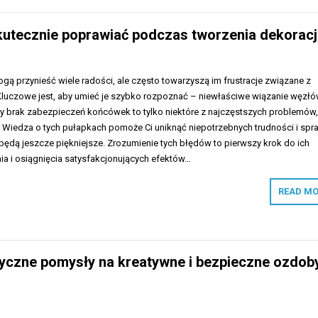
skutecznie poprawiać podczas tworzenia dekoracj
ą przynieść wiele radości, ale często towarzyszą im frustracje związane z
luczowe jest, aby umieć je szybko rozpoznać – niewłaściwe wiązanie węzłó
zy brak zabezpieczeń końcówek to tylko niektóre z najczęstszych problemów
 Wiedza o tych pułapkach pomoże Ci uniknąć niepotrzebnych trudności i spra
będą jeszcze piękniejsze. Zrozumienie tych błędów to pierwszy krok do ich
a i osiągnięcia satysfakcjonujących efektów…
READ MO
tyczne pomysły na kreatywne i bezpieczne ozdob