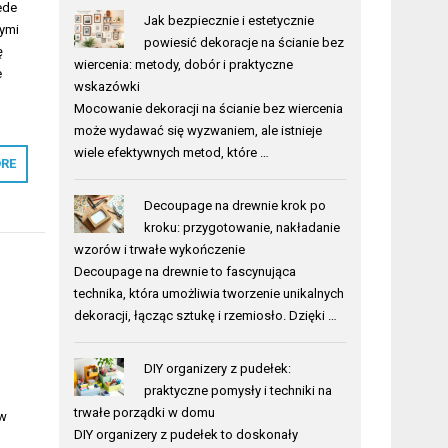
ede
Jak bezpiecznie i estetycznie
rymi
powiesić dekoracje na ścianie bez
ę
wiercenia: metody, dobór i praktyczne
e
wskazówki
Mocowanie dekoracji na ścianie bez wiercenia
może wydawać się wyzwaniem, ale istnieje
wiele efektywnych metod, które …
RE
Decoupage na drewnie krok po
kroku: przygotowanie, nakładanie
wzorów i trwałe wykończenie
Decoupage na drewnie to fascynująca
technika, która umożliwia tworzenie unikalnych
dekoracji, łącząc sztukę i rzemiosło. Dzięki …
DIY organizery z pudełek:
praktyczne pomysły i techniki na
trwałe porządki w domu
ów
DIY organizery z pudełek to doskonały