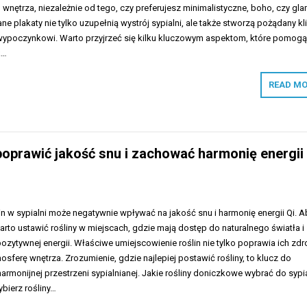
wnętrza, niezależnie od tego, czy preferujesz minimalistyczne, boho, czy gl
e plakaty nie tylko uzupełnią wystrój sypialni, ale także stworzą pożądany kl
i wypoczynkowi. Warto przyjrzeć się kilku kluczowym aspektom, które pomog
k…
READ MO
y poprawić jakość snu i zachować harmonię energii
in w sypialni może negatywnie wpływać na jakość snu i harmonię energii Qi. A
rto ustawić rośliny w miejscach, gdzie mają dostęp do naturalnego światła i
ozytywnej energii. Właściwe umiejscowienie roślin nie tylko poprawia ich zdr
osferę wnętrza. Zrozumienie, gdzie najlepiej postawić rośliny, to klucz do
harmonijnej przestrzeni sypialnianej. Jakie rośliny doniczkowe wybrać do sypia
bierz rośliny…