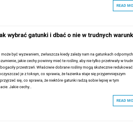
READ MO
 jak wybrać gatunki i dbać o nie w trudnych warun
ki może być wyzwaniem, zwłaszcza kiedy zależy nam na gatunkach odpornych
zumienie, jakie cechy powinny mieć te rośliny, aby nie tylko przetrwały w trud
zbogaciły przestrzeń. Właściwie dobrane rośliny mogą skutecznie redukować
oczyszczać je z toksyn, co sprawia, że łazienka staje się przyjemniejszym
rzyjrzeć się, co sprawia, że niektóre gatunki radzą sobie lepiej w tym
acie. Jakie cechy…
READ MO