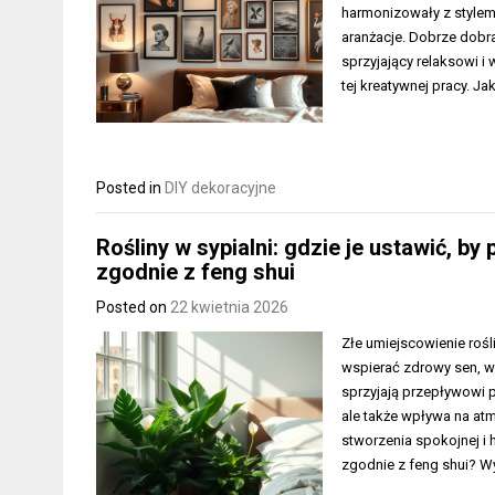
harmonizowały z stylem 
aranżacje. Dobrze dobran
sprzyjający relaksowi 
tej kreatywnej pracy. Ja
Posted in
DIY dekoracyjne
Rośliny w sypialni: gdzie je ustawić, b
zgodnie z feng shui
Posted on
22 kwietnia 2026
Złe umiejscowienie rośl
wspierać zdrowy sen, wa
sprzyjają przepływowi p
ale także wpływa na atm
stworzenia spokojnej i 
zgodnie z feng shui? Wy