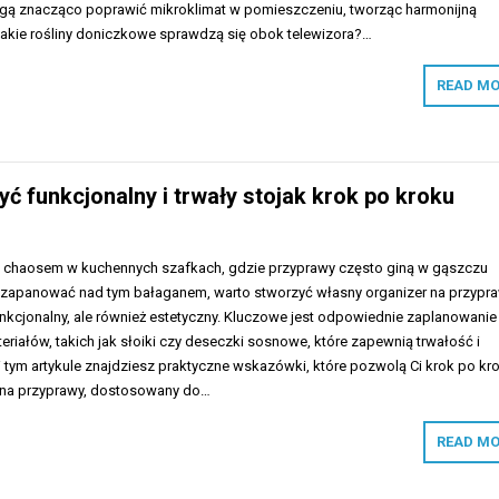
 mogą znacząco poprawić mikroklimat w pomieszczeniu, tworząc harmonijną
 Jakie rośliny doniczkowe sprawdzą się obok telewizora?…
READ MO
yć funkcjonalny i trwały stojak krok po kroku
z chaosem w kuchennych szafkach, gdzie przyprawy często giną w gąszczu
 zapanować nad tym bałaganem, warto stworzyć własny organizer na przypra
funkcjonalny, ale również estetyczny. Kluczowe jest odpowiednie zaplanowanie
eriałów, takich jak słoiki czy deseczki sosnowe, które zapewnią trwałość i
tym artykule znajdziesz praktyczne wskazówki, które pozwolą Ci krok po kr
 na przyprawy, dostosowany do…
READ MO