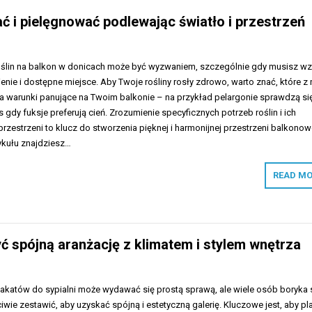
ać i pielęgnować podlewając światło i przestrzeń
ślin na balkon w donicach może być wyzwaniem, szczególnie gdy musisz wz
ie i dostępne miejsce. Aby Twoje rośliny rosły zdrowo, warto znać, które z 
na warunki panujące na Twoim balkonie – na przykład pelargonie sprawdzą si
gdy fuksje preferują cień. Zrozumienie specyficznych potrzeb roślin i ich
estrzeni to klucz do stworzenia pięknej i harmonijnej przestrzeni balkonow
ykułu znajdziesz…
READ MO
yć spójną aranżację z klimatem i stylem wnętrza
katów do sypialni może wydawać się prostą sprawą, ale wiele osób boryka s
iwie zestawić, aby uzyskać spójną i estetyczną galerię. Kluczowe jest, aby pl